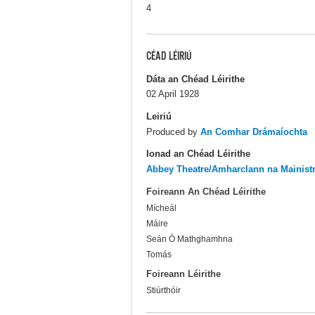
4
CÉAD LÉIRIÚ
Dáta an Chéad Léirithe
02 April 1928
Leiriú
Produced by
An Comhar Drámaíochta
Ionad an Chéad Léirithe
Abbey Theatre/Amharclann na Mainist
Foireann An Chéad Léirithe
Mícheál
Máire
Seán Ó Mathghamhna
Tomás
Foireann Léirithe
Stiúrthóir