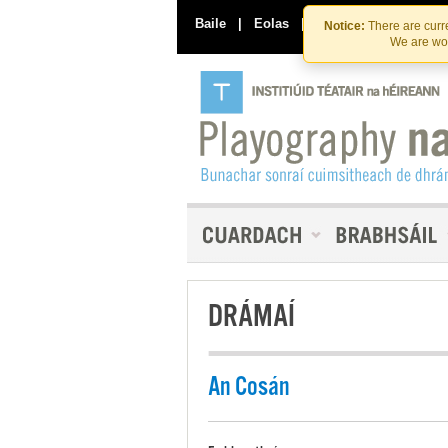
Baile
|
Eolas
|
Déan Teagmháil Linn
Notice:
There are curre
We are wor
DRÁMAÍ
An Cosán