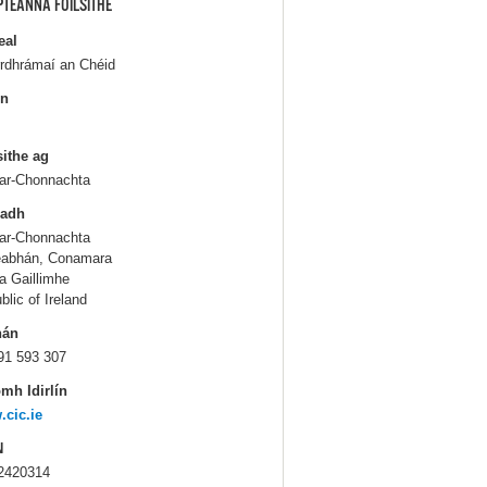
PTEANNA FOILSITHE
eal
rdhrámaí an Chéid
in
sithe ag
Iar-Chonnachta
ladh
Iar-Chonnachta
eabhán, Conamara
a Gaillimhe
blic of Ireland
hán
91 593 307
mh Idirlín
cic.ie
N
2420314