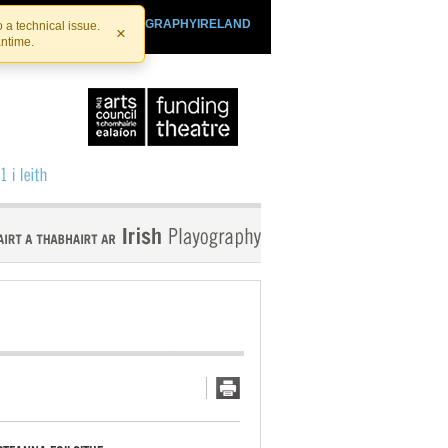
SHTHEATRE.IE
PLAYOGRAPHYIRELAND
 a technical issue.
×
antime.