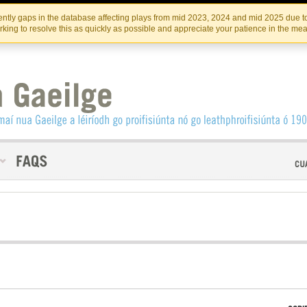
Skip
Skip
to
to
INSTITIúID TéATAIR NA HÉIREANN
IRI
ntly gaps in the database affecting plays from mid 2023, 2024 and mid 2025 due to
the
content
king to resolve this as quickly as possible and appreciate your patience in the me
content