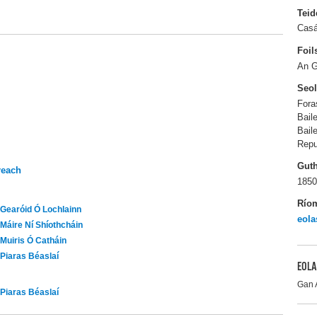
Teid
Casá
Foil
An 
Seo
Fora
Bail
Bail
Repu
Gut
reach
1850
Río
Gearóid Ó Lochlainn
eola
Máire Ní Shíothcháin
Muiris Ó Catháin
Piaras Béaslaí
EOLA
Gan 
Piaras Béaslaí