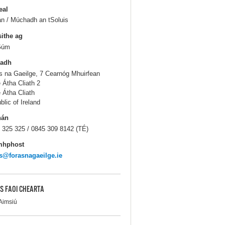
eal
n / Múchadh an tSoluis
sithe ag
Gúm
ladh
s na Gaeilge, 7 Cearnóg Mhuirfean
e Átha Cliath 2
e Átha Cliath
blic of Ireland
hán
 325 325 / 0845 309 8142 (TÉ)
mhphost
s@forasnagaeilge.ie
S FAOI CHEARTA
Aimsiú