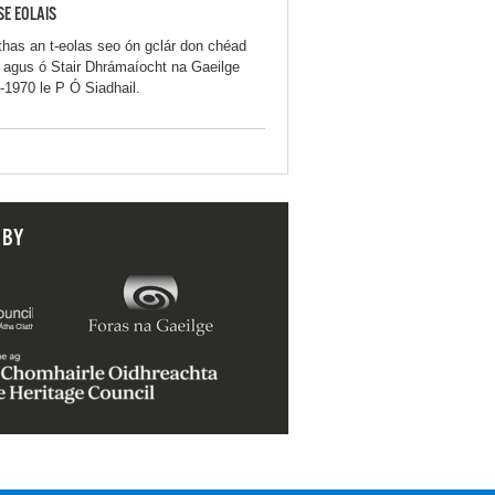
SE EOLAIS
thas an t-eolas seo ón gclár don chéad
iú agus ó Stair Dhrámaíocht na Gaeilge
-1970 le P Ó Siadhail.
 BY