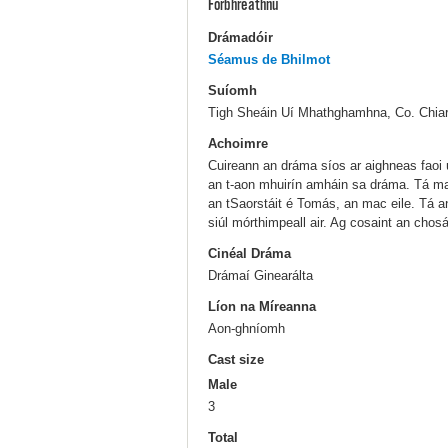
Forbhreathnú
Drámadóir
Séamus de Bhilmot
Suíomh
Tigh Sheáin Uí Mhathghamhna, Co. Chiar
Achoimre
Cuireann an dráma síos ar aighneas faoi 
an t-aon mhuirín amháin sa dráma. Tá ma
an tSaorstáit é Tomás, an mac eile. Tá a
siúl mórthimpeall air. Ag cosaint an cho
Cinéal Dráma
Drámaí Ginearálta
Líon na Míreanna
Aon-ghníomh
Cast size
Male
3
Total