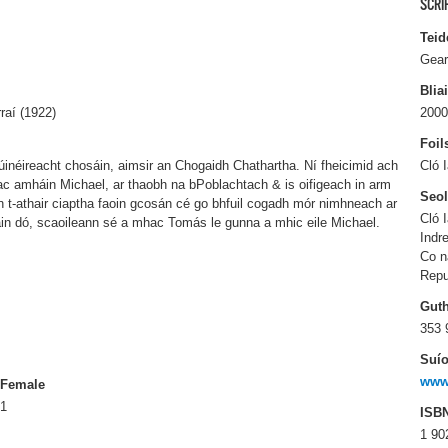
SCRI
Teid
Gear
Blia
raí (1922)
2000
Foil
úinéireacht chosáin, aimsir an Chogaidh Chathartha. Ní fheicimid ach
Cló 
c amháin Michael, ar thaobh na bPoblachtach & is oifigeach in arm
Seo
n t-athair ciaptha faoin gcosán cé go bhfuil cogadh mór nimhneach ar
Cló 
sáin dó, scaoileann sé a mhac Tomás le gunna a mhic eile Michael.
Indr
Co n
Repu
Gut
353 
Suío
www.
Female
1
ISB
1 90