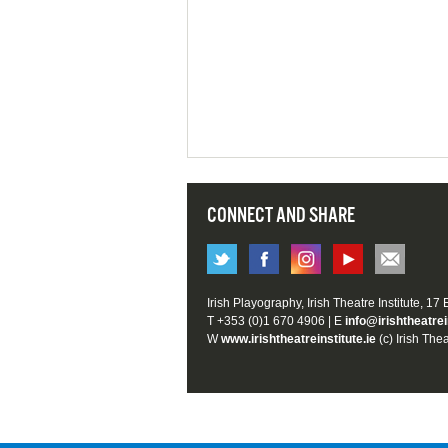
CONNECT AND SHARE
Irish Playography, Irish Theatre Institute, 17
T +353 (0)1 670 4906 | E
info@irishtheatrei
W
www.irishtheatreinstitute.ie
(c) Irish Thea