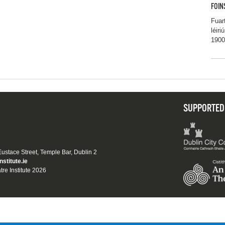
FOIN
Fuar
léir
1900
SUPPORTED
 Eustace Street, Temple Bar, Dublin 2
nstitute.ie
tre Institute 2026