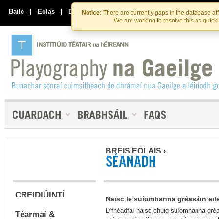
Skip
Skip
to
to
Baile
|
Eolas
|
Déan Teagmháil Linn
Notice:
There are currently gaps in the database af
the
content
We are working to resolve this as quick
content
BREIS EOLAIS
›
SÉANADH
CREIDIÚINTÍ
Naisc le suíomhanna gréasáin eil
D’fhéadfaí naisc chuig suíomhanna gréas
Téarmaí &