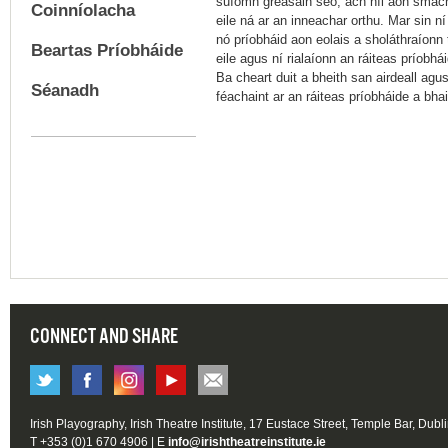
suíomh gréasáin seo, ach níl aon smac
Coinníolacha
eile ná ar an inneachar orthu. Mar sin ní 
nó príobháid aon eolais a sholáthraíonn
Beartas Príobháide
eile agus ní rialaíonn an ráiteas príob
Ba cheart duit a bheith san airdeall agu
Séanadh
féachaint ar an ráiteas príobháide a bha
CONNECT AND SHARE
Irish Playography, Irish Theatre Institute, 17 Eustace Street, Temple Bar, Dubl
T +353 (0)1 670 4906 | E
info@irishtheatreinstitute.ie