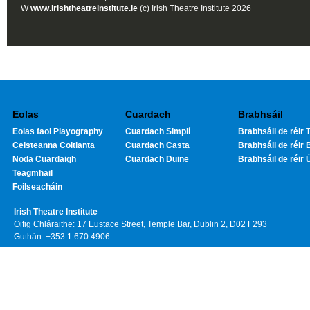
W
www.irishtheatreinstitute.ie
(c) Irish Theatre Institute 2026
Eolas
Cuardach
Brabhsáil
Eolas faoi Playography
Cuardach Simplí
Brabhsáil de réir T
Ceisteanna Coitianta
Cuardach Casta
Brabhsáil de réir 
Noda Cuardaigh
Cuardach Duine
Brabhsáil de réir 
Teagmhail
Foilseacháin
Irish Theatre Institute
Oifig Chláraithe: 17 Eustace Street, Temple Bar, Dublin 2, D02 F293
Guthán: +353 1 670 4906