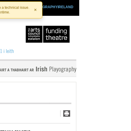
SHTHEATRE.IE
PLAYOGRAPHYIRELAND
 a technical issue.
×
antime.