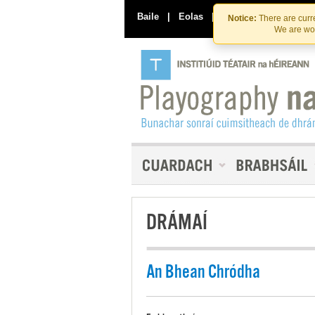
Baile
|
Eolas
|
Déan Teagmháil Linn
Notice:
There are curre
We are wor
DRÁMAÍ
An Bhean Chródha