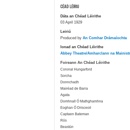
CÉAD LÉIRIÚ
Dáta an Chéad Léirithe
03 April 1929
Leiriú
Produced by
An Comhar Drámaíochta
Ionad an Chéad Léirithe
Abbey Theatre/Amharclann na Mainist
Foireann An Chéad Léirithe
Coronal Hungarford
Sorcha
Donnchadh
Mairéad de Barra
Agata
Domhnall Ó Mathghamhna
Eoghan Ó Drisceoil
Captaen Bateman
Rós
Beastún