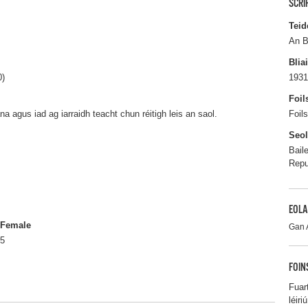
SCRI
Teid
An B
Blia
0)
1931
Foil
a agus iad ag iarraidh teacht chun réitigh leis an saol.
Foil
Seo
Bail
Repu
EOLA
Female
Gan 
5
FOIN
Fuar
léir