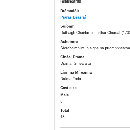
Forbhreathnú
Drámadóir
Piaras Béaslaí
Suíomh
Dúthaigh Chairbre in Iarthar Chorcaí (170
Achoimre
Síorchoimhlint in aigne na príomhphearsan
Cinéal Dráma
Drámaí Ginearálta
Líon na Míreanna
Dráma Fada
Cast size
Male
8
Total
13