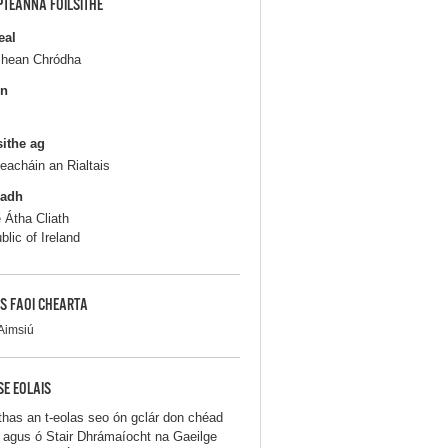
PTEANNA FOILSITHE
eal
hean Chródha
in
sithe ag
seacháin an Rialtais
ladh
e Átha Cliath
blic of Ireland
S FAOI CHEARTA
Aimsiú
SE EOLAIS
thas an t-eolas seo ón gclár don chéad
iú agus ó Stair Dhrámaíocht na Gaeilge