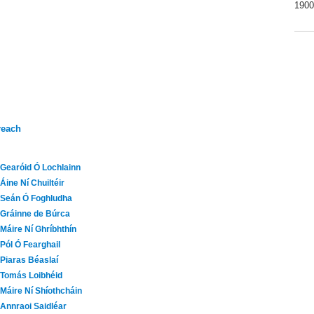
1900
reach
Gearóid Ó Lochlainn
Áine Ní Chuiltéir
Seán Ó Foghludha
Gráinne de Búrca
Máire Ní Ghríbhthín
Pól Ó Fearghail
Piaras Béaslaí
Tomás Loibhéid
Máire Ní Shíothcháin
Annraoi Saidléar