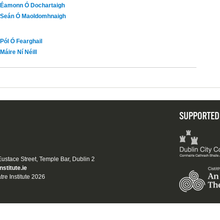
Éamonn Ó Dochartaigh
Seán Ó Maoldomhnaigh
Pól Ó Fearghail
Máire Ní Néill
SUPPORTED
 Eustace Street, Temple Bar, Dublin 2
nstitute.ie
tre Institute 2026