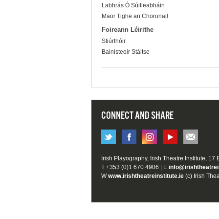
Labhrás Ó Súilleabháin
Maor Tighe an Choronail
Foireann Léirithe
Stiúrthóir
Bainisteoir Stáitse
CONNECT AND SHARE
Irish Playography, Irish Theatre Institute, 17
T +353 (0)1 670 4906 | E
info@irishtheatrei
W
www.irishtheatreinstitute.ie
(c) Irish Thea