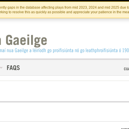
Skip
Skip
to
to
INSTITIúID TéATAIR NA HÉIREANN
IRI
ntly gaps in the database affecting plays from mid 2023, 2024 and mid 2025 due to
the
content
king to resolve this as quickly as possible and appreciate your patience in the me
content