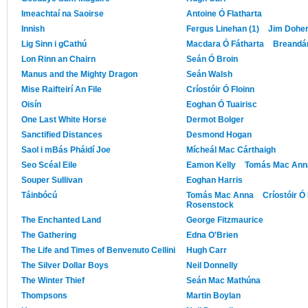
Imeachtaí na Saoirse
Antoine Ó Flatharta
Innish
Fergus Linehan (1)
Jim Doher
Lig Sinn i gCathú
Macdara Ó Fátharta
Breandán
Lon Rinn an Chairn
Seán Ó Broin
Manus and the Mighty Dragon
Seán Walsh
Mise Raifteirí An File
Críostóir Ó Floinn
Oisín
Eoghan Ó Tuairisc
One Last White Horse
Dermot Bolger
Sanctified Distances
Desmond Hogan
Saol i mBás Pháidí Joe
Mícheál Mac Cárthaigh
Seo Scéal Eile
Eamon Kelly
Tomás Mac Ann
Souper Sullivan
Eoghan Harris
Táinbócú
Tomás Mac Anna
Críostóir Ó 
Rosenstock
The Enchanted Land
George Fitzmaurice
The Gathering
Edna O'Brien
The Life and Times of Benvenuto Cellini
Hugh Carr
The Silver Dollar Boys
Neil Donnelly
The Winter Thief
Seán Mac Mathúna
Thompsons
Martin Boylan