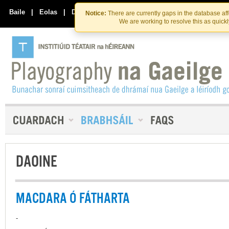
Skip
Skip
to
to
Baile
|
Eolas
|
Déan Teagmháil Linn
Notice:
There are currently gaps in the database af
the
content
We are working to resolve this as quick
content
DAOINE
MACDARA Ó FÁTHARTA
-