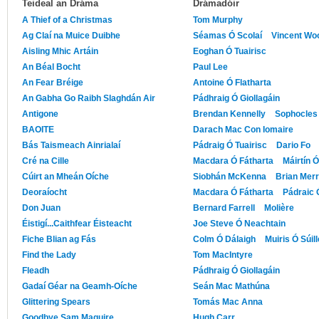
Teideal an Dráma
Drámadóir
A Thief of a Christmas
Tom Murphy
Ag Claí na Muice Duibhe
Séamas Ó Scolaí
Vincent Wo
Aisling Mhic Artáin
Eoghan Ó Tuairisc
An Béal Bocht
Paul Lee
An Fear Bréige
Antoine Ó Flatharta
An Gabha Go Raibh Slaghdán Air
Pádhraig Ó Giollagáin
Antigone
Brendan Kennelly
Sophocles
BAOITE
Darach Mac Con Iomaire
Bás Taismeach Ainrialaí
Pádraig Ó Tuairisc
Dario Fo
Cré na Cille
Macdara Ó Fátharta
Máirtín 
Cúirt an Mheán Oíche
Siobhán McKenna
Brian Merr
Deoraíocht
Macdara Ó Fátharta
Pádraic 
Don Juan
Bernard Farrell
Molière
Éistigí...Caithfear Éisteacht
Joe Steve Ó Neachtain
Fiche Blian ag Fás
Colm Ó Dálaigh
Muiris Ó Súil
Find the Lady
Tom MacIntyre
Fleadh
Pádhraig Ó Giollagáin
Gadaí Géar na Geamh-Oíche
Seán Mac Mathúna
Glittering Spears
Tomás Mac Anna
Goodbye Sam Maguire
Hugh Carr