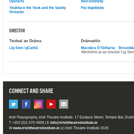
Upstarts
Neil Donnelly
Yeukface the Yeuk and the Spotty
Pat Ingoldsby
Grousler
DIRECTOR
Teideal an Dráma
Drámadóir
Lig Sinn i gCathú
Macdara Ó Fátharta
Breandán
Athchóiriú ar an úrscéal 'Lig Sinn
CONNECT AND SHARE
Irish Playography, Irish Theatre Institute, 17 Eustace Street, Temple Bar, Dubl
T +353 (0)1 670 4906 | E
info@irishtheatreinstitute.ie
W
www.irishtheatreinstitute.ie
(c) Irish Theatre Institute 2026