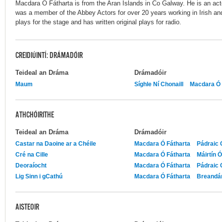
Macdara Ó Fátharta is from the Aran Islands in Co Galway. He is an acto
was a member of the Abbey Actors for over 20 years working in Irish a
plays for the stage and has written original plays for radio.
CREIDIÚINTÍ: DRÁMADÓIR
Teideal an Dráma
Drámadóir
Maum
Síghle Ní Chonaill
Macdara Ó 
ATHCHÓIRITHE
Teideal an Dráma
Drámadóir
Castar na Daoine ar a Chéile
Macdara Ó Fátharta
Pádraic 
Cré na Cille
Macdara Ó Fátharta
Máirtín 
Deoraíocht
Macdara Ó Fátharta
Pádraic 
Lig Sinn i gCathú
Macdara Ó Fátharta
Breandán
AISTEOIR