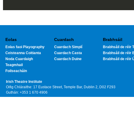
Eolas
Cuardach
Brabhsáil
Eolas faoi Playography
Cuardach Simplí
Brabhsáil de réir T
Ceisteanna Coitianta
Cuardach Casta
Brabhsáil de réir 
Noda Cuardaigh
Cuardach Duine
Brabhsáil de réir 
Teagmhail
Foilseacháin
Irish Theatre Institute
Oifig Chláraithe: 17 Eustace Street, Temple Bar, Dublin 2, D02 F293
Guthán: +353 1 670 4906