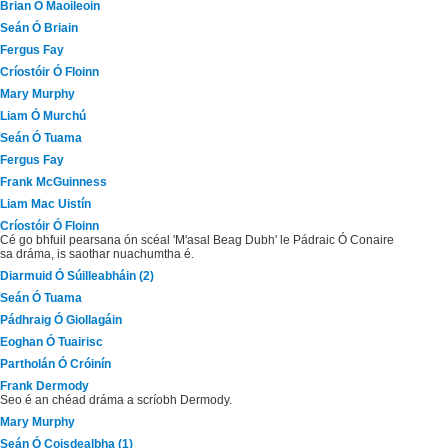
Brian Ó Maoileoin
Seán Ó Briain
Fergus Fay
Críostóir Ó Floinn
Mary Murphy
Liam Ó Murchú
Seán Ó Tuama
Fergus Fay
Frank McGuinness
Liam Mac Uistín
Críostóir Ó Floinn
Cé go bhfuil pearsana ón scéal 'M'asal Beag Dubh' le Pádraic Ó Conaire
sa dráma, is saothar nuachumtha é.
Diarmuid Ó Súilleabháin (2)
Seán Ó Tuama
Pádhraig Ó Giollagáin
Eoghan Ó Tuairisc
Partholán Ó Cróinín
Frank Dermody
Seo é an chéad dráma a scríobh Dermody.
Mary Murphy
Seán Ó Coisdealbha (1)