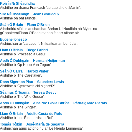
Róisín Ní Shéaghdha
Aistrithe ón dráma Francach 'Le Labiche et Martin'.
Síle Ní Cheallaigh
Jean Giraudoux
Aistrithe ón bhFraincis.
Seán Ó Briain
Flann O'Brien
Athchóiriú stáitse ar shaothar Bhrian Uí Nualláin nó Myles na
gCopaleen/Flann O'Brien mar ab fhearr aithne air.
Eugene Ionesco
Aistriúchán ar 'La Lecon'. Ní luaitear an bunúdar.
Liam Ó Briain
Diego Fabbri
Aistrithe ó 'Processo a Gesu'.
Aodh Ó Dubhgáin
Herman Heijerman
Aistrithe ó 'Op Hoop Van Zegan'.
Seán Ó Carra
Harold Pinter
Aistrithe ó 'The Caretaker'.
Donn Sigerson Piatt
Saunders Lewis
Aistrithe ó 'Gymerwch chi sigarét?'.
Séamus Ó Tuama
Teresa Deevy
Aistrithe ó 'The Wild Goose'.
Aodh Ó Dubhgáin
Áine Nic Giolla Bhríde
Pádraig Mac Piarais
Aistrithe ó 'The Singer'.
Liam Ó Briain
Adolfo Costa du Rels
Aistrithe ó 'Les Étendards du Roi'.
Tomás Tóibín
José-María de Sagarra
Aistriúchán agus athchóiriú ar 'Le Herida Luminosa'.