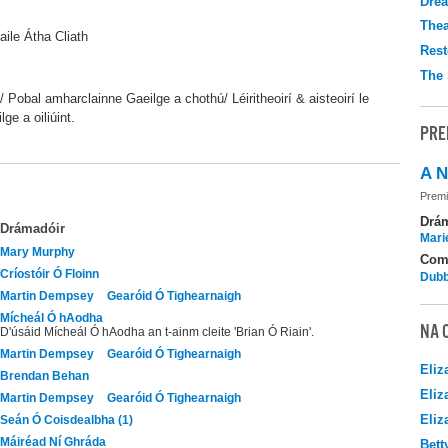
Drea
Thea
aile Átha Cliath
Rest
The 
 Pobal amharclainne Gaeilge a chothú/ Léiritheoirí & aisteoirí le
lge a oiliúint.
PRE
A N
Premi
Drá
Drámadóir
Mari
Mary Murphy
Com
Críostóir Ó Floinn
Dubb
Martin Dempsey
Gearóid Ó Tighearnaigh
Mícheál Ó hAodha
NA 
D'úsáid Mícheál Ó hAodha an t-ainm cleite 'Brian Ó Riain'.
Martin Dempsey
Gearóid Ó Tighearnaigh
Eliz
Brendan Behan
Eliz
Martin Dempsey
Gearóid Ó Tighearnaigh
Eliz
Seán Ó Coisdealbha (1)
Máiréad Ní Ghráda
Bett