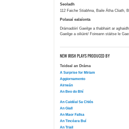
Seoladh
112 Faiche Stiabhna, Baile Átha Cliath, B
Polasaí ealaíonta
Drámadóirí Gaeilge a thabhairt ar aghaidh/
Gaeilge a oiliúint/ Foireann stáitse le Gaei
NEW IRISH PLAYS PRODUCED BY
Teideal an Dráma
A Surprise for Miriam
Aggiornamento
Airneán
An Beo do Bhí
An Caidéal Sa Chlós
An Giall
An Maor Fallsa
An Tincéara Buí
An Triail