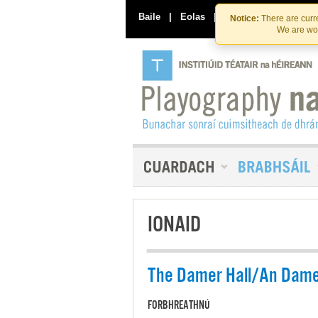
Baile
|
Eolas
|
Déan Teagmháil Linn
Notice:
There are curre
We are wor
IONAID
The Damer Hall/An Dam
FORBHREATHNÚ