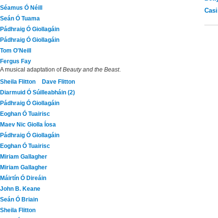
Séamus Ó Néill
Casi
Seán Ó Tuama
Pádhraig Ó Giollagáin
Pádhraig Ó Giollagáin
Tom O'Neill
Fergus Fay
A musical adaptation of
Beauty and the Beast
.
Sheila Flitton
Dave Flitton
Diarmuid Ó Súilleabháin (2)
Pádhraig Ó Giollagáin
Eoghan Ó Tuairisc
Maev Nic Giolla Íosa
Pádhraig Ó Giollagáin
Eoghan Ó Tuairisc
Miriam Gallagher
Miriam Gallagher
Máirtín Ó Direáin
John B. Keane
Seán Ó Briain
Sheila Flitton