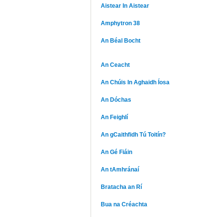
Aistear In Aistear
Amphytron 38
An Béal Bocht
An Ceacht
An Chúis In Aghaidh Íosa
An Dóchas
An Feighlí
An gCaithfidh Tú Toitín?
An Gé Fiáin
An tAmhránaí
Bratacha an Rí
Bua na Créachta