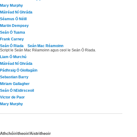
Mary Murphy
Máiréad Ní Ghráda
Séamus Ó Néill
Martin Dempsey
Seán Ó Tuama
Frank Carney
Seán Ó Riada
Seán Mac Réamoinn
Script le Seán Mac Réamoinn agus ceol le Seán Ó Riada.
Liam Ó Murchú
Máiréad Ní Ghráda
Pádhraig Ó Giollagáin
Sebastian Barry
Miriam Gallagher
Seán Ó hEidirsceoil
Victor de Paor
Mary Murphy
Athchóiritheoir/Aistritheoir