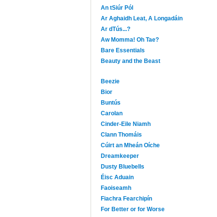
An tSiúr Pól
Ar Aghaidh Leat, A Longadáin
Ar dTús...?
Aw Momma! Oh Tae?
Bare Essentials
Beauty and the Beast
Beezie
Bior
Buntús
Carolan
Cinder-Eile Niamh
Clann Thomáis
Cúirt an Mheán Oíche
Dreamkeeper
Dusty Bluebells
Éisc Aduain
Faoiseamh
Fiachra Fearchipín
For Better or for Worse