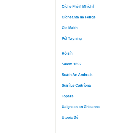
Oíche Fhéil' Mhíchíl
Oícheanta na Feirge
Olc Maith
Pól Twyning
Róisín
Salem 1692
Scáth An Amhrais
Suirí Le Caitríona
Topaze
Uaigneas an Ghleanna
Utopia Dé