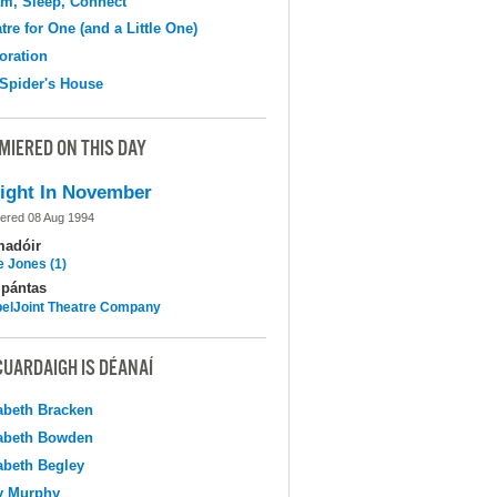
m, Sleep, Connect
tre for One (and a Little One)
oration
Spider's House
MIERED ON THIS DAY
ight In November
ered 08 Aug 1994
madóir
e Jones (1)
pántas
elJoint Theatre Company
CUARDAIGH IS DÉANAÍ
abeth Bracken
abeth Bowden
abeth Begley
y Murphy