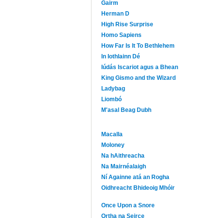
Gairm
Herman D
High Rise Surprise
Homo Sapiens
How Far Is It To Bethlehem
In Iothlainn Dé
Iúdás Iscariot agus a Bhean
King Gismo and the Wizard
Ladybag
Liombó
M'asal Beag Dubh
Macalla
Moloney
Na hAithreacha
Na Mairnéalaigh
Ní Againne atá an Rogha
Oidhreacht Bhideoig Mhóir
Once Upon a Snore
Ortha na Seirce