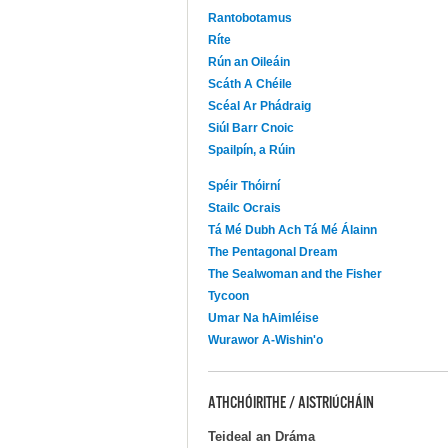
Rantobotamus
Ríte
Rún an Oileáin
Scáth A Chéile
Scéal Ar Phádraig
Siúl Barr Cnoic
Spailpín, a Rúin
Spéir Thóirní
Stailc Ocrais
Tá Mé Dubh Ach Tá Mé Álainn
The Pentagonal Dream
The Sealwoman and the Fisher
Tycoon
Umar Na hAimléise
Wurawor A-Wishin'o
ATHCHÓIRITHE / AISTRIÚCHÁIN
Teideal an Dráma