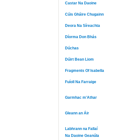
Castar Na Daoine
Cúis Gháire Chugainn
Deora Na Síreachta
Díorma Don Bhás
Dúchas
Dúirt Bean Liom
Fragments Of Isabella
Fuíoll Na Farraige
Garmhac m'Athar
Gleann an Áir
Labhrann na Fallaí
Na Daoine Geanúla