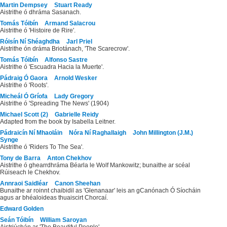
Martin Dempsey
Stuart Ready
Aistrithe ó dhráma Sasanach.
Tomás Tóibín
Armand Salacrou
Aistrithe ó 'Histoire de Rire'.
Róisín Ní Shéaghdha
Jarl Priel
Aistrithe ón dráma Briotánach, 'The Scarecrow'.
Tomás Tóibín
Alfonso Sastre
Aistrithe ó 'Escuadra Hacia la Muerte'.
Pádraig Ó Gaora
Arnold Wesker
Aistrithe ó 'Roots'.
Micheál Ó Gríofa
Lady Gregory
Aistrithe ó 'Spreading The News' (1904)
Michael Scott (2)
Gabrielle Reidy
Adapted from the book by Isabella Leitner.
Pádraicín Ní Mhaoláin
Nóra Ní Raghallaigh
John Millington (J.M.)
Synge
Aistrithe ó 'Riders To The Sea'.
Tony de Barra
Anton Chekhov
Aistrithe ó ghearrdhráma Béarla le Wolf Mankowitz; bunaithe ar scéal
Rúiseach le Chekhov.
Annraoi Saidléar
Canon Sheehan
Bunaithe ar roinnt chaibidil as 'Glenanaar' leis an gCanónach Ó Síocháin
agus ar bhéaloideas thuaiscirt Chorcaí.
Edward Golden
Seán Tóibín
William Saroyan
Aistriúchán ar 'The Beautiful People'.