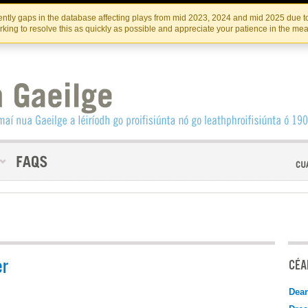
Skip
Skip
to
to
INSTITIúID TéATAIR NA HÉIREANN
IRI
ntly gaps in the database affecting plays from mid 2023, 2024 and mid 2025 due to
the
content
king to resolve this as quickly as possible and appreciate your patience in the me
content
er
CÉAD
Dear