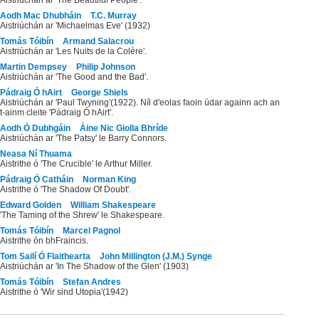
Aodh Mac Dhubháin
T.C. Murray
Aistriúchán ar 'Michaelmas Eve' (1932)
Tomás Tóibín
Armand Salacrou
Aistriúchán ar 'Les Nuits de la Colère'.
Martin Dempsey
Philip Johnson
Aistriúchán ar 'The Good and the Bad'.
Pádraig Ó hAirt
George Shiels
Aistriúchán ar 'Paul Twyning'(1922). Níl d'eolas faoin údar againn ach an
t-ainm cleite 'Pádraig Ó hAirt'.
Aodh Ó Dubhgáin
Áine Nic Giolla Bhríde
Aistriúchán ar 'The Patsy' le Barry Connors.
Neasa Ní Thuama
Aistrithe ó 'The Crucible' le Arthur Miller.
Pádraig Ó Catháin
Norman King
Aistrithe ó 'The Shadow Of Doubt'.
Edward Golden
William Shakespeare
'The Taming of the Shrew' le Shakespeare.
Tomás Tóibín
Marcel Pagnol
Aistrithe ón bhFraincis.
Tom Sailí Ó Flaithearta
John Millington (J.M.) Synge
Aistriúchán ar 'In The Shadow of the Glen' (1903)
Tomás Tóibín
Stefan Andres
Aistrithe ó 'Wir sind Utopia'(1942)