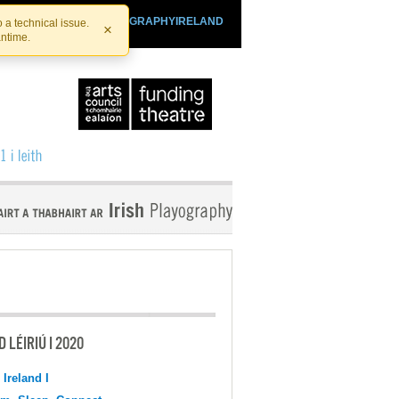
SHTHEATRE.IE
PLAYOGRAPHYIRELAND
 a technical issue.
×
antime.
 LÉIRIÚ I 2020
 Ireland I