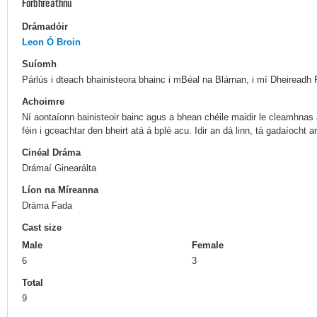
Forbhreathnú
Drámadóir
Leon Ó Broin
Suíomh
Párlús i dteach bhainisteora bhainc i mBéal na Blárnan, i mí Dheireadh 
Achoimre
Ní aontaíonn bainisteoir bainc agus a bhean chéile maidir le cleamhnas a
féin i gceachtar den bheirt atá á bplé acu. Idir an dá linn, tá gadaíocht ar
Cinéal Dráma
Drámaí Ginearálta
Líon na Míreanna
Dráma Fada
Cast size
Male
Female
6
3
Total
9