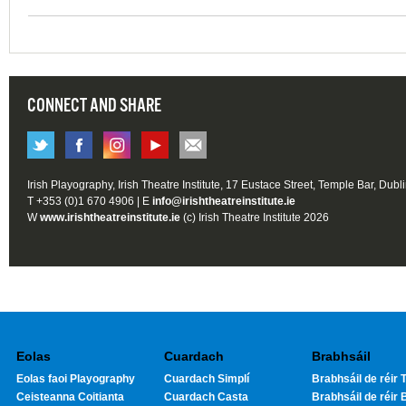
CONNECT AND SHARE
Irish Playography, Irish Theatre Institute, 17 Eustace Street, Temple Bar, Dubl
T +353 (0)1 670 4906 | E
info@irishtheatreinstitute.ie
W
www.irishtheatreinstitute.ie
(c) Irish Theatre Institute 2026
Eolas
Cuardach
Brabhsáil
Eolas faoi Playography
Cuardach Simplí
Brabhsáil de réir T
Ceisteanna Coitianta
Cuardach Casta
Brabhsáil de réir 