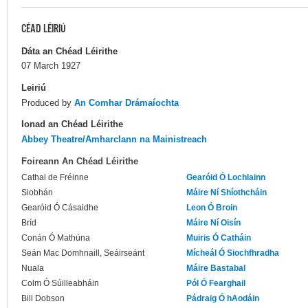
CÉAD LÉIRIÚ
Dáta an Chéad Léirithe
07 March 1927
Leiriú
Produced by
An Comhar Drámaíochta
Ionad an Chéad Léirithe
Abbey Theatre/Amharclann na Mainistreach
Foireann An Chéad Léirithe
Cathal de Fréinne
Gearóid Ó Lochlainn
Siobhán
Máire Ní Shíothcháin
Gearóid Ó Cásaidhe
Leon Ó Broin
Bríd
Máire Ní Oisín
Conán Ó Mathúna
Muiris Ó Catháin
Seán Mac Domhnaill, Seáirseánt
Mícheál Ó Siochfhradha
Nuala
Máire Bastabal
Colm Ó Súilleabháin
Pól Ó Fearghail
Bill Dobson
Pádraig Ó hAodáin