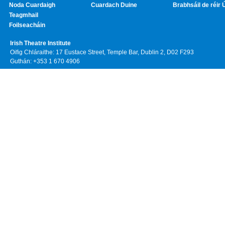
Noda Cuardaigh
Cuardach Duine
Brabhsáil de réir 
Teagmhail
Foilseacháin
Irish Theatre Institute
Oifig Chláraithe: 17 Eustace Street, Temple Bar, Dublin 2, D02 F293
Guthán: +353 1 670 4906