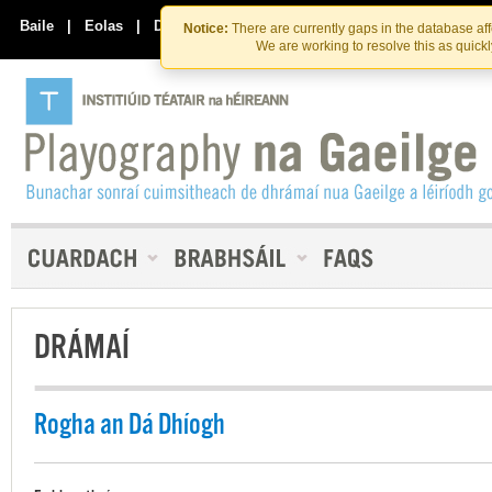
Skip
Skip
to
to
Baile
|
Eolas
|
Déan Teagmháil Linn
Notice:
There are currently gaps in the database af
the
content
We are working to resolve this as quick
content
DRÁMAÍ
Rogha an Dá Dhíogh