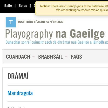
Skip
Skip
to
to
Baile
|
Eolas
|
Déan Teagmháil Linn
Notice:
There are currently gaps in the database af
the
content
We are working to resolve this as quick
content
DRÁMAÍ
Mandragola