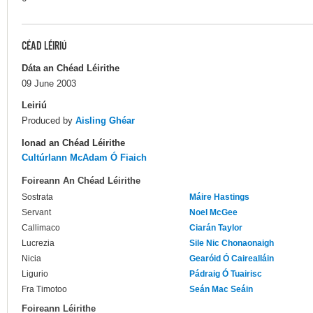
CÉAD LÉIRIÚ
Dáta an Chéad Léirithe
09 June 2003
Leiriú
Produced by
Aisling Ghéar
Ionad an Chéad Léirithe
Cultúrlann McAdam Ó Fiaich
Foireann An Chéad Léirithe
Sostrata
Máire Hastings
Servant
Noel McGee
Callimaco
Ciarán Taylor
Lucrezia
Sile Nic Chonaonaigh
Nicia
Gearóid Ó Cairealláin
Ligurio
Pádraig Ó Tuairisc
Fra Timotoo
Seán Mac Seáin
Foireann Léirithe