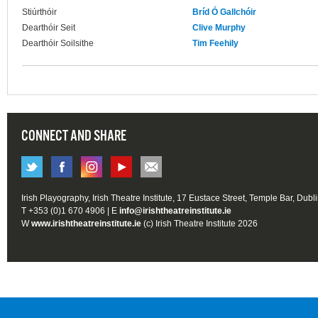
Stiúrthóir
Bríd Ó Gallchóir
Dearthóir Seit
Clive Murphy
Dearthóir Soilsithe
Tim Feehily
CONNECT AND SHARE
Irish Playography, Irish Theatre Institute, 17 Eustace Street, Temple Bar, Dubl
T +353 (0)1 670 4906 | E
info@irishtheatreinstitute.ie
W
www.irishtheatreinstitute.ie
(c) Irish Theatre Institute 2026