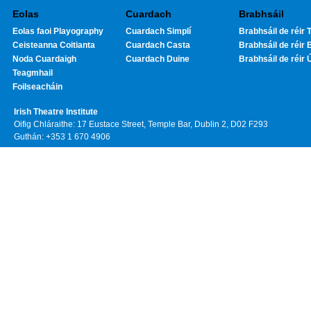
Eolas
Cuardach
Brabhsáil
Eolas faoi Playography
Cuardach Simplí
Brabhsáil de réir T
Ceisteanna Coitianta
Cuardach Casta
Brabhsáil de réir 
Noda Cuardaigh
Cuardach Duine
Brabhsáil de réir 
Teagmhail
Foilseacháin
Irish Theatre Institute
Oifig Chláraithe: 17 Eustace Street, Temple Bar, Dublin 2, D02 F293
Guthán: +353 1 670 4906