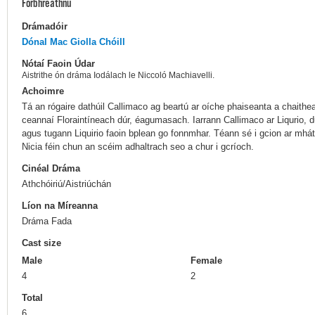
Forbhreathnú
Drámadóir
Dónal Mac Giolla Chóill
Nótaí Faoin Údar
Aistrithe ón dráma Iodálach le Niccoló Machiavelli.
Achoimre
Tá an rógaire dathúil Callimaco ag beartú ar oíche phaiseanta a chaithe
ceannaí Floraintíneach dúr, éagumasach. Iarrann Callimaco ar Liqurio, du
agus tugann Liquirio faoin bplean go fonnmhar. Téann sé i gcion ar mhát
Nicia féin chun an scéim adhaltrach seo a chur i gcríoch.
Cinéal Dráma
Athchóiriú/Aistriúchán
Líon na Míreanna
Dráma Fada
Cast size
Male
Female
4
2
Total
6