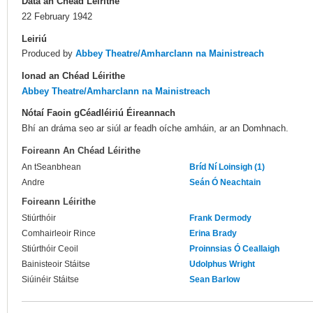
Dáta an Chéad Léirithe
22 February 1942
Leiriú
Produced by
Abbey Theatre/Amharclann na Mainistreach
Ionad an Chéad Léirithe
Abbey Theatre/Amharclann na Mainistreach
Nótaí Faoin gCéadléiriú Éireannach
Bhí an dráma seo ar siúl ar feadh oíche amháin, ar an Domhnach.
Foireann An Chéad Léirithe
An tSeanbhean
Bríd Ní Loinsigh (1)
Andre
Seán Ó Neachtain
Foireann Léirithe
Stiúrthóir
Frank Dermody
Comhairleoir Rince
Erina Brady
Stiúrthóir Ceoil
Proinnsias Ó Ceallaigh
Bainisteoir Stáitse
Udolphus Wright
Siúinéir Stáitse
Sean Barlow