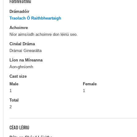
Forbhreathnú
Drámadóir
Traolach Ó Raithbheartaigh
Achoimre
Níor aimsíodh achoimre don léiriú seo.
Cinéal Dráma
Drámaí Ginearálta
Líon na Míreanna
Aon-ghníomh
Cast size
Male
Female
1
1
Total
2
CÉAD LÉIRIÚ