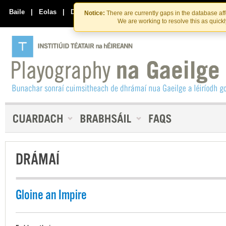
Skip
Skip
to
to
Baile
|
Eolas
|
Déan Teagmháil Linn
Notice:
There are currently gaps in the database af
the
content
We are working to resolve this as quick
content
DRÁMAÍ
Gloine an Impire