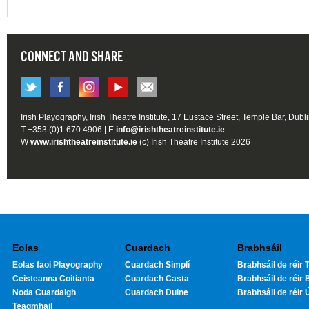
CONNECT AND SHARE
Irish Playography, Irish Theatre Institute, 17 Eustace Street, Temple Bar, Dubl
T +353 (0)1 670 4906 | E
info@irishtheatreinstitute.ie
W
www.irishtheatreinstitute.ie
(c) Irish Theatre Institute 2026
Eolas
Cuardach
Brabhsáil
Eolas faoi Playography
Cuardach Simplí
Brabhsáil de réir T
Ceisteanna Coitianta
Cuardach Casta
Brabhsáil de réir 
Noda Cuardaigh
Cuardach Duine
Brabhsáil de réir 
Teagmhail