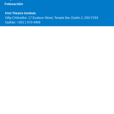
Foilseacháin
Irish Theatre Institute
Oifig Chláraithe: 17 Eustace Street, Temple Bar, Dublin 2, D02 F293
Guthán: +353 1 670 4906