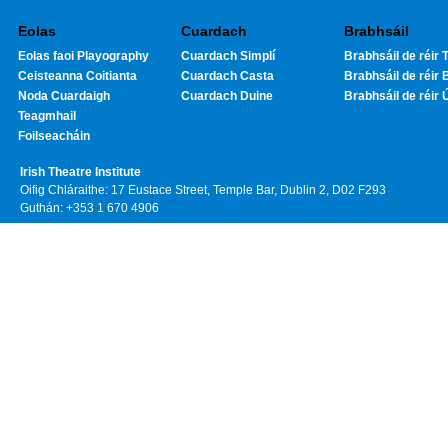
Eolas
Cuardach
Brabhsáil
Eolas faoi Playography
Cuardach Simplí
Brabhsáil de réir T
Ceisteanna Coitianta
Cuardach Casta
Brabhsáil de réir 
Noda Cuardaigh
Cuardach Duine
Brabhsáil de réir 
Teagmhail
Foilseacháin
Irish Theatre Institute
Oifig Chláraithe: 17 Eustace Street, Temple Bar, Dublin 2, D02 F293
Guthán: +353 1 670 4906