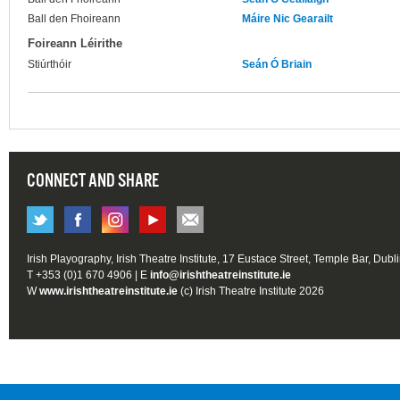
Ball den Fhoireann
Máire Nic Gearailt
Foireann Léirithe
Stiúrthóir
Seán Ó Briain
CONNECT AND SHARE
Irish Playography, Irish Theatre Institute, 17 Eustace Street, Temple Bar, Dubl
T +353 (0)1 670 4906 | E
info@irishtheatreinstitute.ie
W
www.irishtheatreinstitute.ie
(c) Irish Theatre Institute 2026