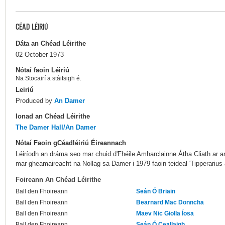
CÉAD LÉIRIÚ
Dáta an Chéad Léirithe
02 October 1973
Nótaí faoin Léiriú
Na Stocairí a stáitsigh é.
Leiriú
Produced by
An Damer
Ionad an Chéad Léirithe
The Damer Hall/An Damer
Nótaí Faoin gCéadléiriú Éireannach
Léiríodh an dráma seo mar chuid d'Fhéile Amharclainne Átha Cliath ar an 
mar gheamaireacht na Nollag sa Damer i 1979 faoin teideal 'Tipperarius a
Foireann An Chéad Léirithe
Ball den Fhoireann
Seán Ó Briain
Ball den Fhoireann
Bearnard Mac Donncha
Ball den Fhoireann
Maev Nic Giolla Íosa
Ball den Fhoireann
Seán Ó Ceallaigh