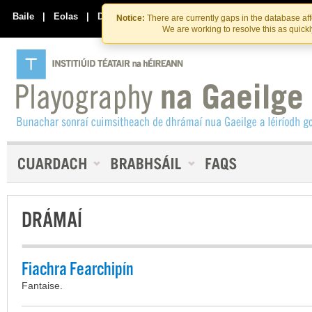
Skip
Skip
to
to
Baile
|
Eolas
|
Déan Teagmháil Linn
Notice:
There are currently gaps in the database af
the
content
We are working to resolve this as quick
content
DRÁMAÍ
Fiachra Fearchipín
Fantaise.