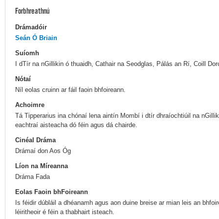
Forbhreathnú
Drámadóir
Seán Ó Briain
Suíomh
I dTír na nGillikin ó thuaidh, Cathair na Seodglas, Pálás an Rí, Coill Do
Nótaí
Níl eolas cruinn ar fáil faoin bhfoireann.
Achoimre
Tá Tipperarius ina chónaí lena aintín Mombí i dtír dhraíochtiúil na nGilli
eachtraí aisteacha dó féin agus dá chairde.
Cinéal Dráma
Drámaí don Aos Óg
Líon na Míreanna
Dráma Fada
Eolas Faoin bhFoireann
Is féidir dúbláil a dhéanamh agus aon duine breise ar mian leis an bhfoi
léiritheoir é féin a thabhairt isteach.