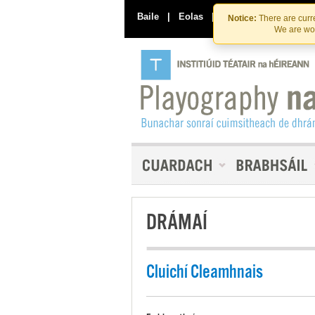
Baile
|
Eolas
|
Déan Teagmháil Linn
Notice:
There are curre
We are wor
DRÁMAÍ
Cluichí Cleamhnais