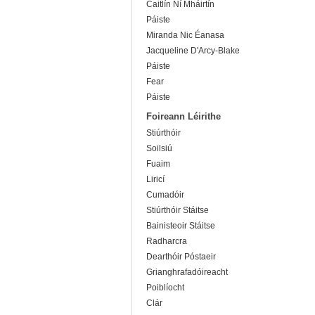
Caitlín Ní Mháirtín
Páiste
Miranda Nic Éanasa
Jacqueline D'Arcy-Blake
Páiste
Fear
Páiste
Foireann Léirithe
Stiúrthóir
Soilsiú
Fuaim
Liricí
Cumadóir
Stiúrthóir Stáitse
Bainisteoir Stáitse
Radharcra
Dearthóir Póstaeir
Grianghrafadóireacht
Poiblíocht
Clár