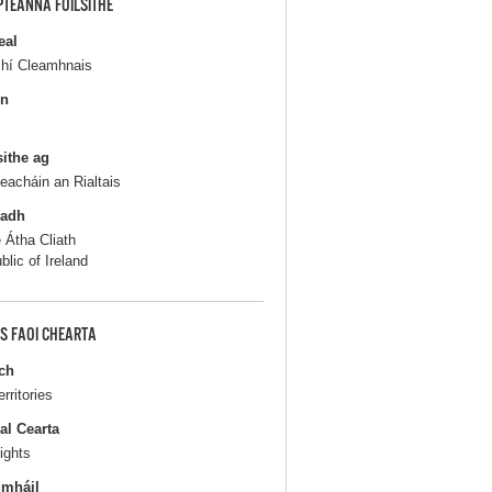
PTEANNA FOILSITHE
eal
chí Cleamhnais
in
sithe ag
seacháin an Rialtais
ladh
e Átha Cliath
blic of Ireland
S FAOI CHEARTA
ch
erritories
al Cearta
ights
gmháil