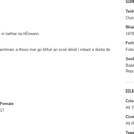
SCRI
Teid
Clui
Blia
 in Iarthar na hÉireann.
1978
Foil
eamhnais a thosú mar go bhfuil an scoil áitiúil i mbaol a dúnta de
Foil
Seo
Bail
Repu
EOLA
Crío
Female
All T
17
Ciné
All R
Tea