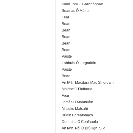
Paidí Tom Ó Gallchóbhair
Séamas Ó Máirtín
Fear
Bean
Bean
Bean
Bean
Bean
Páiste
Labhrás Ó Lorgadáin
Páiste
Bean
An tAth. Macdara Mac Shíordáin
Maidhc Ó Flatharta
Fear
Tomás Ó Maolruáin
Mitsuko Matsahi
Brídín Bhreathnach
Donncha Ó Confhaola
An tAth. Pól Ó Brúiligh, S.P.