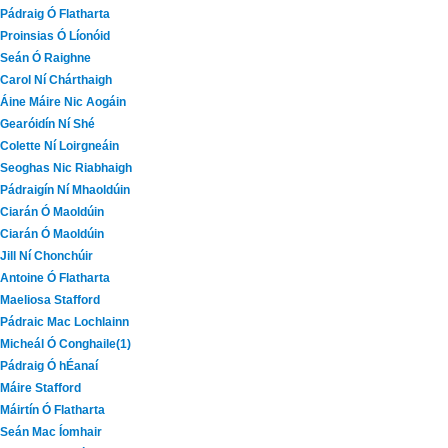
Pádraig Ó Flatharta
Proinsias Ó Líonóid
Seán Ó Raighne
Carol Ní Chárthaigh
Áine Máire Nic Aogáin
Gearóidín Ní Shé
Colette Ní Loirgneáin
Seoghas Nic Riabhaigh
Pádraigín Ní Mhaoldúin
Ciarán Ó Maoldúin
Ciarán Ó Maoldúin
Jill Ní Chonchúir
Antoine Ó Flatharta
Maeliosa Stafford
Pádraic Mac Lochlainn
Micheál Ó Conghaile(1)
Pádraig Ó hÉanaí
Máire Stafford
Máirtín Ó Flatharta
Seán Mac Íomhair