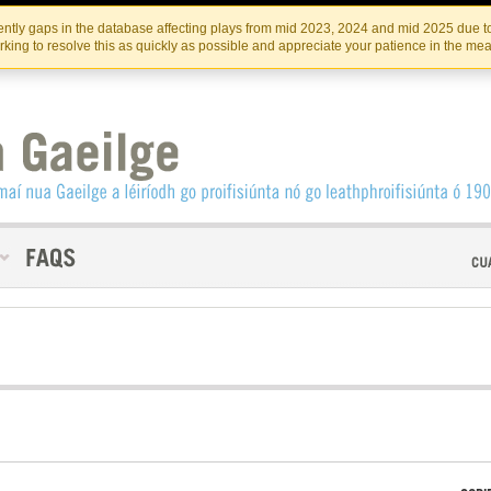
Skip
Skip
to
to
INSTITIúID TéATAIR NA HÉIREANN
IRI
ntly gaps in the database affecting plays from mid 2023, 2024 and mid 2025 due to
the
content
king to resolve this as quickly as possible and appreciate your patience in the me
content