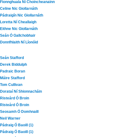
Fionnghuala Ní Choincheanainn
Celine Nic Giollarnáth
Pádraigín Nic Giollarnáth
Loretta Ní Cheallaigh
Eithne Nic Giollarnáth
Seán Ó Gallchobhair
Donnfhlaith Ní Líonóid
Seán Stafford
Derek Biddulph
Padraic Boran
Máire Stafford
Tom Cullivan
Dorataí Ní Shionnacháin
Risteárd Ó Broin
Risteárd Ó Broin
Seosamh Ó Domhnaill
Neil Warner
Pádraig Ó Baoill (1)
Pádraig Ó Baoill (1)