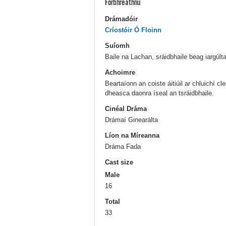
Forbhreathnú
Drámadóir
Críostóir Ó Floinn
Suíomh
Baile na Lachan, sráidbhaile beag iargúlta
Achoimre
Beartaíonn an coiste áitiúil ar chluichí cl
dheasca daonra íseal an tsráidbhaile.
Cinéal Dráma
Drámaí Ginearálta
Líon na Míreanna
Dráma Fada
Cast size
Male
16
Total
33