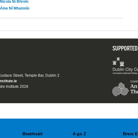
Nicola Ní Bhroin
Áine Ní Mhainnín
SUPPORTED
 Eustace Street, Temple Bar, Dublin 2
nstitute.ie
tre Institute 2026
Brabhsáil
A go Z
Breis E