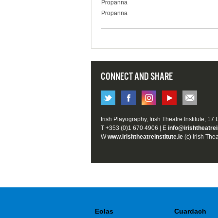
Propanna
Propanna
CONNECT AND SHARE
Irish Playography, Irish Theatre Institute, 17
T +353 (0)1 670 4906 | E
info@irishtheatrei
W
www.irishtheatreinstitute.ie
(c) Irish Thea
Eolas
Cuardach