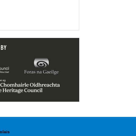
 BY
olais