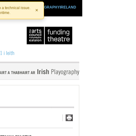
SHTHEATRE.IE
PLAYOGRAPHYIRELAND
 a technical issue.
×
antime.