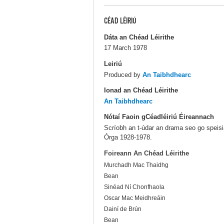
CÉAD LÉIRIÚ
Dáta an Chéad Léirithe
17 March 1978
Leiriú
Produced by
An Taibhdhearc
Ionad an Chéad Léirithe
An Taibhdhearc
Nótaí Faoin gCéadléiriú Éireannach
Scríobh an t-údar an drama seo go speisi
Órga 1928-1978.
Foireann An Chéad Léirithe
Murchadh Mac Thaidhg
Bean
Sinéad Ní Chonfhaola
Oscar Mac Meidhreáin
Dainí de Brún
Bean