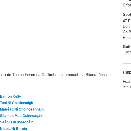
Crío
Seo
47 P
Dún 
Co B
Repu
Gut
+353
FOIN
alta do Thaibhdhearc na Gaillimhe i gcomóradh na Bliana Iúbhaile
Fuar
léiriú
Eamon Kelly
Toní Ní Chathasaigh
Mairéad Ní Choinceannain
Séamas Mac Cuinneagáin
Seán Ó hÉineacháin
Nicola Ní Bhroin