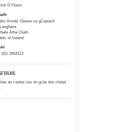
stóir Ó Floinn
ladh
áirc Arnold, Gleann na gCaorach
Laoghaire
haile Átha Cliath
blic of Ireland
hán
 (0)1 2854113
SE EOLAIS
thas an t-eolas seo ón gclar don chéad
.