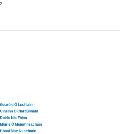
2
Gearóid Ó Lochlainn
Uinsinn Ó Ciardúbháin
Doiris Nic Fhinn
Muiris Ó Muimhneacháin
Dónal Mac Neachtain