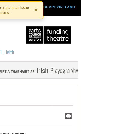
SHTHEATRE.IE
PLAYOGRAPHYIRELAND
 a technical issue.
×
antime.