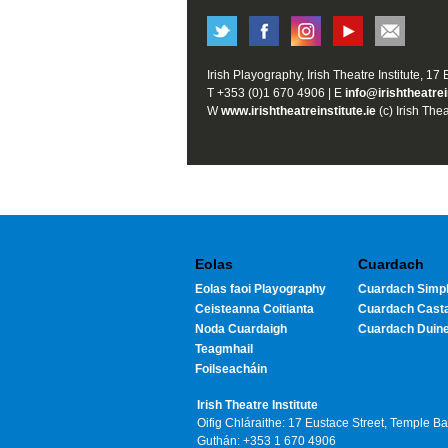
Irish Playography, Irish Theatre Institute, 17
T +353 (0)1 670 4906 | E
info@irishtheatrei
W
www.irishtheatreinstitute.ie
(c) Irish Thea
Eolas
Cuardach
Eolas faoi Playography
Cuardach Simpl
Ceisteanna Coitianta
Cuardach Cast
Noda Cuardaigh
Cuardach Duin
Teagmhail
Foilseacháin
Irish Theatre Institute
Oifig Chláraithe: 17 Eustace Street, Temple B
Guthán: +353 1 670 4906