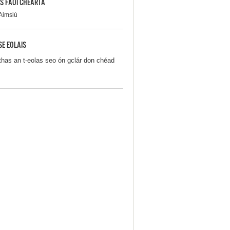
S FAOI CHEARTA
Aimsiú
SE EOLAIS
thas an t-eolas seo ón gclár don chéad