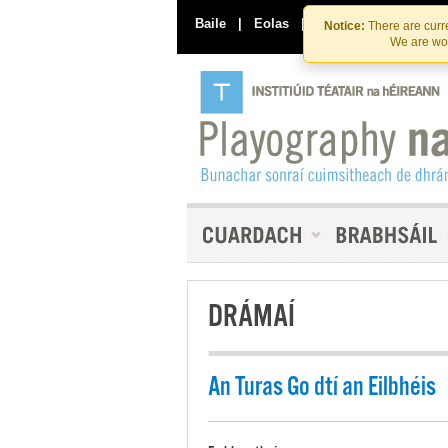
Baile
|
Eolas
|
Déan Teagmháil Linn
Notice:
There are curre
We are wor
DRÁMAÍ
An Turas Go dtí an Eilbhéis