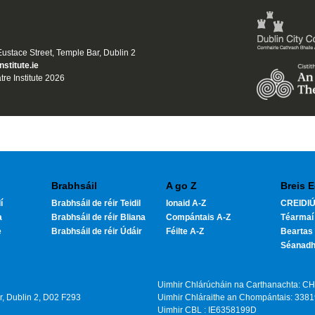
 Eustace Street, Temple Bar, Dublin 2
nstitute.ie
tre Institute 2026
Brabhsáil
A go Z
Breis E
í
Brabhsáil de réir Teidil
Ionaid A-Z
CREIDIÚ
a
Brabhsáil de réir Bliana
Compántais A-Z
Téarmaí
e
Brabhsáil de réir Údáir
Féilte A-Z
Beartas 
Séanad
Uimhir Chlárúcháin na Carthanachta: C
ar, Dublin 2, D02 F293
Uimhir Chláraithe an Chompántais: 338
Uimhir CBL : IE6358199D