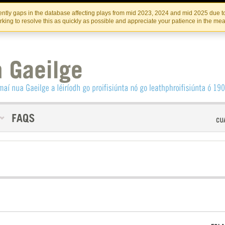
Skip
Skip
to
to
INSTITIúID TéATAIR NA HÉIREANN
IRI
ntly gaps in the database affecting plays from mid 2023, 2024 and mid 2025 due to
the
content
king to resolve this as quickly as possible and appreciate your patience in the me
content