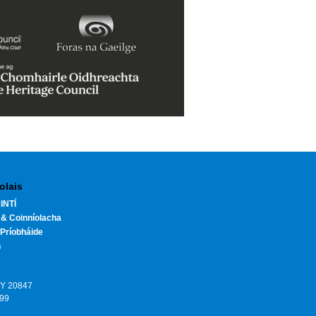
olais
INTÍ
 & Coinníolacha
Príobháide
h
HY 20847
199