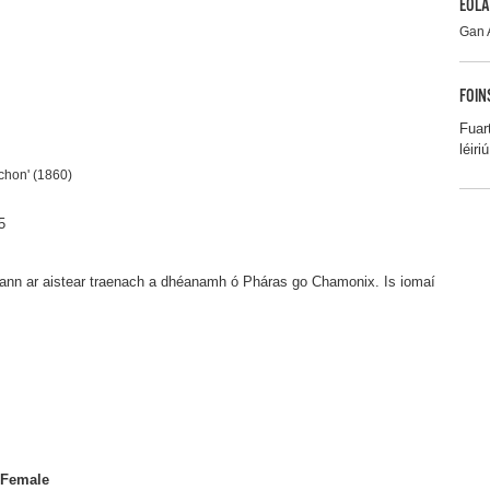
EOLA
Gan 
FOIN
Fuar
léiriú
chon' (1860)
5
ann ar aistear traenach a dhéanamh ó Pháras go Chamonix. Is iomaí
Female