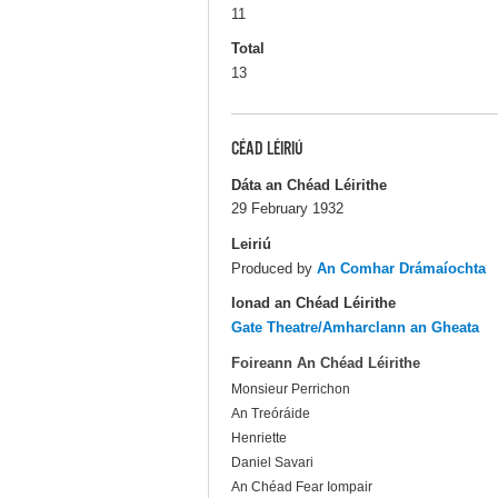
11
Total
13
CÉAD LÉIRIÚ
Dáta an Chéad Léirithe
29 February 1932
Leiriú
Produced by
An Comhar Drámaíochta
Ionad an Chéad Léirithe
Gate Theatre/Amharclann an Gheata
Foireann An Chéad Léirithe
Monsieur Perrichon
An Treóráide
Henriette
Daniel Savari
An Chéad Fear Iompair