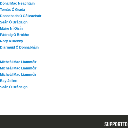
Dónal Mac Neachtain
Tomás Ó Gráda
Donnchadh Ó Céileachair
Seán Ó Brádaigh
Máire Ní Oisín
Pádraig Ó Bróithe
Rory Kilkenny
Diarmuid Ó Donnabháin
Micheál Mac Liammóir
Micheál Mac Liammóir
Micheál Mac Liammóir
Bay Jellett
Seán Ó Brádaigh
SUPPORTED