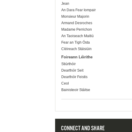
Jean
An Dara Fear Iompair
Monsieur Majorin
Armand Desroches
Madame Perrichon
An Taoiseach Maitiú
Fear an Tigh Ósta
Cléireach Stáisiúin
Foireann Léirithe
Stiúrthóir
Dearthóir Seit
Dearthóir Feistis
Ceol
Bainisteoir Stáitse
CONNECT AND SHARE