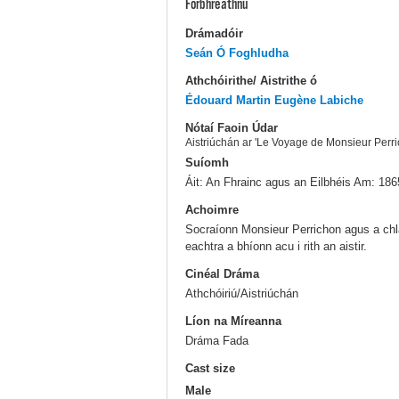
Forbhreathnú
Drámadóir
Seán Ó Foghludha
Athchóirithe/ Aistrithe ó
Édouard Martin
Eugène Labiche
Nótaí Faoin Údar
Aistriúchán ar 'Le Voyage de Monsieur Perri
Suíomh
Áit: An Fhrainc agus an Eilbhéis Am: 186
Achoimre
Socraíonn Monsieur Perrichon agus a chl
eachtra a bhíonn acu i rith an aistir.
Cinéal Dráma
Athchóiriú/Aistriúchán
Líon na Míreanna
Dráma Fada
Cast size
Male