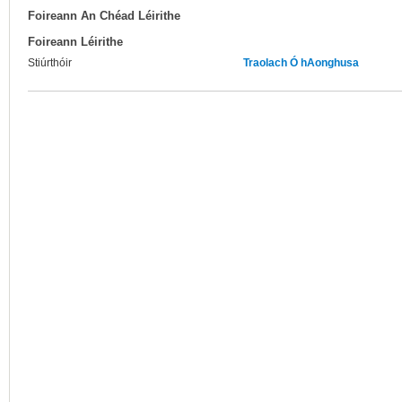
Foireann An Chéad Léirithe
Foireann Léirithe
Stiúrthóir
Traolach Ó hAonghusa