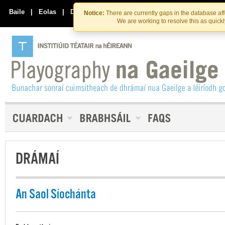
Skip
Skip
to
to
Baile
|
Eolas
|
Déan Teagmháil Linn
Notice:
There are currently gaps in the database af
the
content
We are working to resolve this as quick
content
DRÁMAÍ
An Saol Síochánta