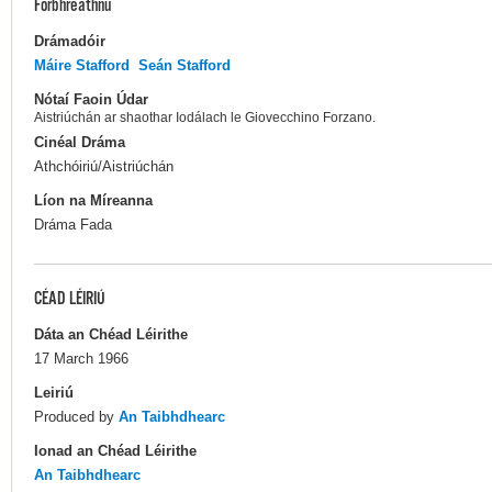
Forbhreathnú
Drámadóir
Máire Stafford
Seán Stafford
Nótaí Faoin Údar
Aistriúchán ar shaothar Iodálach le Giovecchino Forzano.
Cinéal Dráma
Athchóiriú/Aistriúchán
Líon na Míreanna
Dráma Fada
CÉAD LÉIRIÚ
Dáta an Chéad Léirithe
17 March 1966
Leiriú
Produced by
An Taibhdhearc
Ionad an Chéad Léirithe
An Taibhdhearc