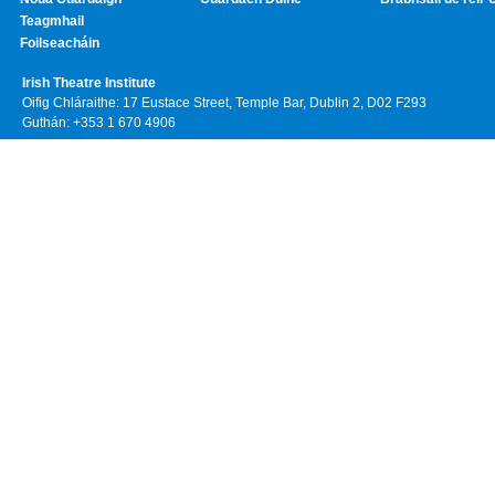
Teagmhail
Foilseacháin
Irish Theatre Institute
Oifig Chláraithe: 17 Eustace Street, Temple Bar, Dublin 2, D02 F293
Guthán: +353 1 670 4906