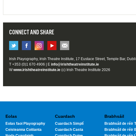
CONNECT AND SHARE
Irish Playography, Irish Theatre Institute, 17 Eustace Street, Temple Bar, Dubl
T +353 (0)1 670 4906 | E
info@irishtheatreinstitute.ie
W
www.irishtheatreinstitute.ie
(c) Irish Theatre Institute 2026
Eolas
Cuardach
Brabhsáil
Eolas faoi Playography
Cuardach Simplí
Brabhsáil de réir T
Ceisteanna Coitianta
Cuardach Casta
Brabhsáil de réir 
Noda Cuardaigh
Cuardach Duine
Brabhsáil de réir 