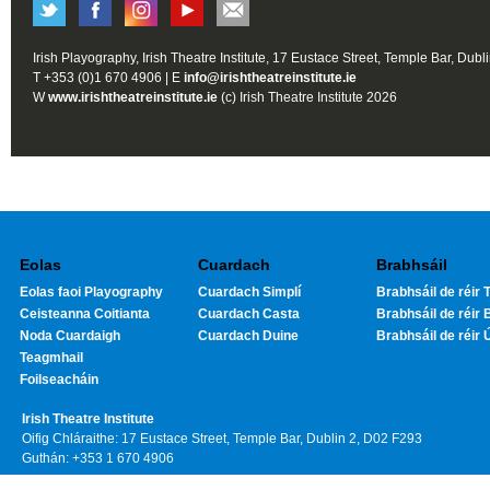
Irish Playography, Irish Theatre Institute, 17 Eustace Street, Temple Bar, Dubl
T +353 (0)1 670 4906 | E
info@irishtheatreinstitute.ie
W
www.irishtheatreinstitute.ie
(c) Irish Theatre Institute 2026
Eolas
Cuardach
Brabhsáil
Eolas faoi Playography
Cuardach Simplí
Brabhsáil de réir T
Ceisteanna Coitianta
Cuardach Casta
Brabhsáil de réir 
Noda Cuardaigh
Cuardach Duine
Brabhsáil de réir 
Teagmhail
Foilseacháin
Irish Theatre Institute
Oifig Chláraithe: 17 Eustace Street, Temple Bar, Dublin 2, D02 F293
Guthán: +353 1 670 4906