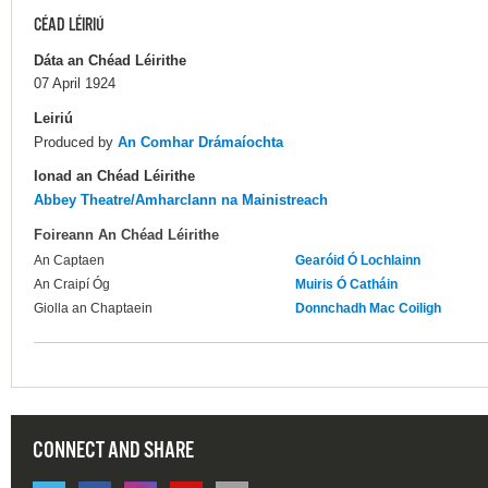
CÉAD LÉIRIÚ
Dáta an Chéad Léirithe
07 April 1924
Leiriú
Produced by
An Comhar Drámaíochta
Ionad an Chéad Léirithe
Abbey Theatre/Amharclann na Mainistreach
Foireann An Chéad Léirithe
An Captaen
Gearóid Ó Lochlainn
An Craipí Óg
Muiris Ó Catháin
Giolla an Chaptaein
Donnchadh Mac Coiligh
CONNECT AND SHARE