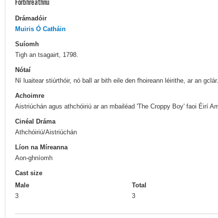
Forbhreathnú
Drámadóir
Muiris Ó Catháin
Suíomh
Tigh an tsagairt, 1798.
Nótaí
Ní luaitear stiúrthóir, nó ball ar bith eile den fhoireann léirithe, ar an gclár
Achoimre
Aistriúchán agus athchóiriú ar an mbailéad 'The Croppy Boy' faoi Éirí 
Cinéal Dráma
Athchóiriú/Aistriúchán
Líon na Míreanna
Aon-ghníomh
Cast size
Male
Total
3
3