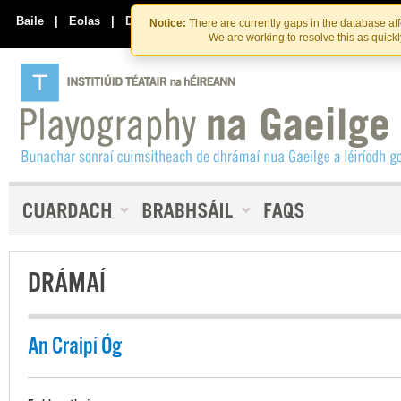
Skip
Skip
to
to
Baile
|
Eolas
|
Déan Teagmháil Linn
Notice:
There are currently gaps in the database af
the
content
We are working to resolve this as quick
content
DRÁMAÍ
An Craipí Óg