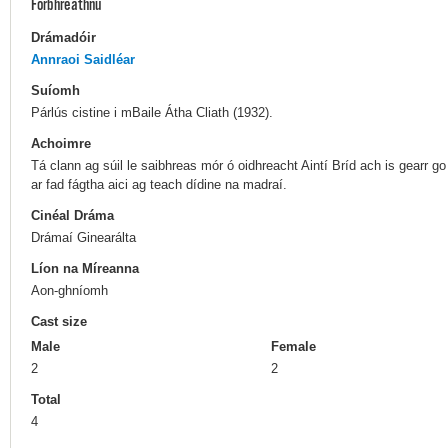
Forbhreathnú
Drámadóir
Annraoi Saidléar
Suíomh
Párlús cistine i mBaile Átha Cliath (1932).
Achoimre
Tá clann ag súil le saibhreas mór ó oidhreacht Aintí Bríd ach is gearr go
ar fad fágtha aici ag teach dídine na madraí.
Cinéal Dráma
Drámaí Ginearálta
Líon na Míreanna
Aon-ghníomh
Cast size
Male
Female
2
2
Total
4