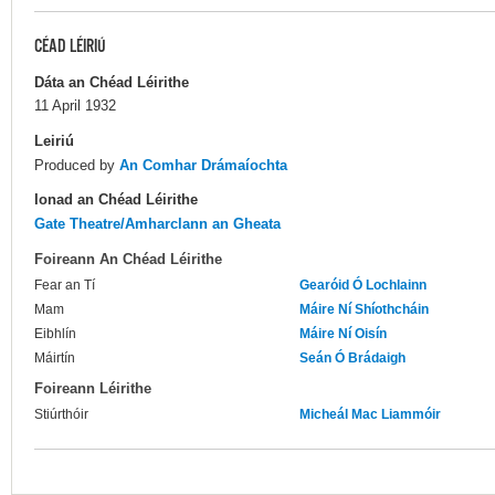
CÉAD LÉIRIÚ
Dáta an Chéad Léirithe
11 April 1932
Leiriú
Produced by
An Comhar Drámaíochta
Ionad an Chéad Léirithe
Gate Theatre/Amharclann an Gheata
Foireann An Chéad Léirithe
Fear an Tí
Gearóid Ó Lochlainn
Mam
Máire Ní Shíothcháin
Eibhlín
Máire Ní Oisín
Máirtín
Seán Ó Brádaigh
Foireann Léirithe
Stiúrthóir
Micheál Mac Liammóir