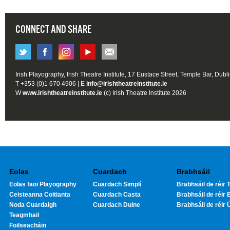
CONNECT AND SHARE
Irish Playography, Irish Theatre Institute, 17 Eustace Street, Temple Bar, Dubl
T +353 (0)1 670 4906 | E
info@irishtheatreinstitute.ie
W
www.irishtheatreinstitute.ie
(c) Irish Theatre Institute 2026
Eolas
Cuardach
Brabhsáil
Eolas faoi Playography
Cuardach Simplí
Brabhsáil de réir T
Ceisteanna Coitianta
Cuardach Casta
Brabhsáil de réir 
Noda Cuardaigh
Cuardach Duine
Brabhsáil de réir 
Teagmhail
Foilseacháin