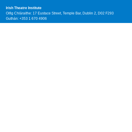
Irish Theatre Institute
Oifig Chláraithe: 17 Eustace Street, Temple Bar, Dublin 2, D02 F293
Guthán: +353 1 670 4906