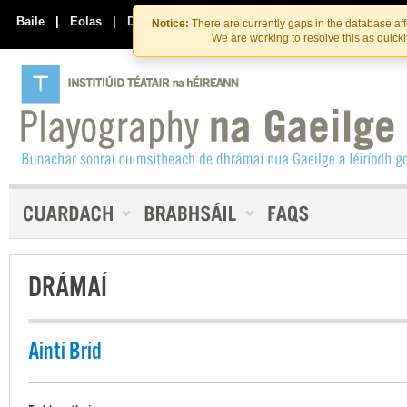
Skip
Skip
to
to
Baile
|
Eolas
|
Déan Teagmháil Linn
Notice:
There are currently gaps in the database af
the
content
We are working to resolve this as quick
content
DRÁMAÍ
Aintí Bríd