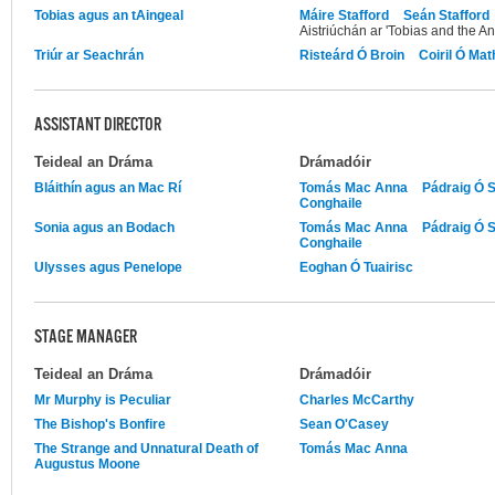
Tobias agus an tAingeal
Máire Stafford
Seán Stafford
Aistriúchán ar 'Tobias and the An
Triúr ar Seachrán
Risteárd Ó Broin
Coiril Ó Ma
ASSISTANT DIRECTOR
Teideal an Dráma
Drámadóir
Bláithín agus an Mac Rí
Tomás Mac Anna
Pádraig Ó 
Conghaile
Sonia agus an Bodach
Tomás Mac Anna
Pádraig Ó 
Conghaile
Ulysses agus Penelope
Eoghan Ó Tuairisc
STAGE MANAGER
Teideal an Dráma
Drámadóir
Mr Murphy is Peculiar
Charles McCarthy
The Bishop's Bonfire
Sean O'Casey
The Strange and Unnatural Death of
Tomás Mac Anna
Augustus Moone