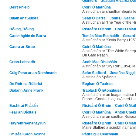
Quintero
Juaquín Álvarez Qui
Beirt Phleib
Coiril Ó Mathúna
Aistriúchán ar shaothar Béarla l
Bliain an tSiúlóra
Seán Ó Carra
John B. Keane
Aistriúchán ar 'The Year of the H
Bó-ing, Bó-ing
Risteárd Ó Broin
Coiril Ó Ma
Caoimhghin de Barra
Tomás Mac Eochaidh
Gerard
Aistriúchán ar 'Kevin Barry' (195
Caora ar Strae
Coiril Ó Mathúna
Aistriúchán ar ' The White Sheep 
Du Gard Peach.
Críon-Lobhadh
Aodh Mac Dhubháin
Aistriúchán ar 'Dry Rot' (1954)
Cúig Peso ar an Domhnach
Seán Stafford
Josefina Niggli
Aistrithe ón Spáinnis.
De Réir na Rúibricí
Eoghan Ó Tuairisc
Dialann Anne Frank
Traolach Ó hAonghusa
Aistriúchán ar an leagan stáitse 
Francis Goodrich agus Albert Hack
Eachtraí Pháidín
Risteárd Ó Broin
Coiril Ó Ma
Fear an Díoltais
Coiril Ó Mathúna
Anton Chek
Aistriúchán ar an saothar Rúise
Hayremreenahayrun
Risteárd Ó Broin
Coiril Ó Ma
Máire Stafford a scríobh na hamh
I mBéal Gach Aoinne
Pádraig Ó Cearbhaill