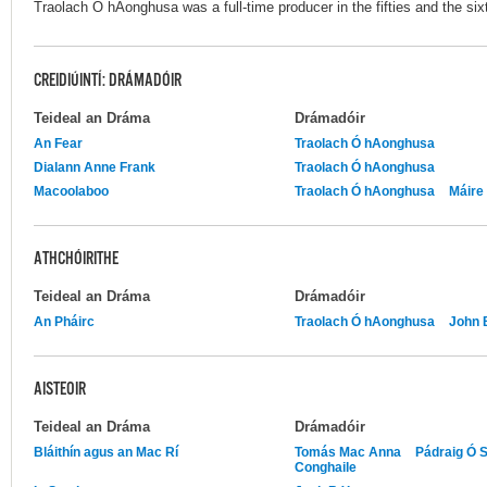
Traolach Ó hAonghusa was a full-time producer in the fifties and the six
CREIDIÚINTÍ: DRÁMADÓIR
Teideal an Dráma
Drámadóir
An Fear
Traolach Ó hAonghusa
Dialann Anne Frank
Traolach Ó hAonghusa
Macoolaboo
Traolach Ó hAonghusa
Máire 
ATHCHÓIRITHE
Teideal an Dráma
Drámadóir
An Pháirc
Traolach Ó hAonghusa
John 
AISTEOIR
Teideal an Dráma
Drámadóir
Bláithín agus an Mac Rí
Tomás Mac Anna
Pádraig Ó 
Conghaile