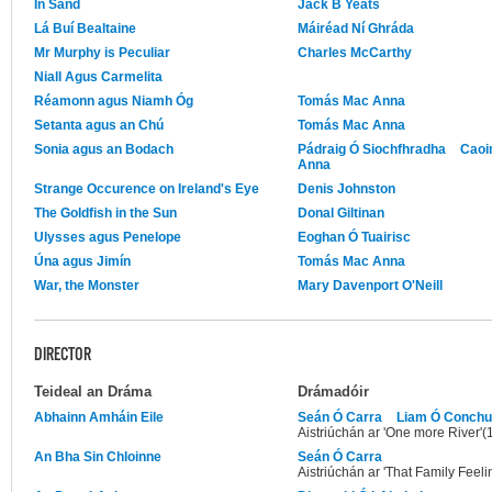
In Sand
Jack B Yeats
Lá Buí Bealtaine
Máiréad Ní Ghráda
Mr Murphy is Peculiar
Charles McCarthy
Niall Agus Carmelita
Réamonn agus Niamh Óg
Tomás Mac Anna
Setanta agus an Chú
Tomás Mac Anna
Sonia agus an Bodach
Pádraig Ó Siochfhradha
Caoi
Anna
Strange Occurence on Ireland's Eye
Denis Johnston
The Goldfish in the Sun
Donal Giltinan
Ulysses agus Penelope
Eoghan Ó Tuairisc
Úna agus Jimín
Tomás Mac Anna
War, the Monster
Mary Davenport O'Neill
DIRECTOR
Teideal an Dráma
Drámadóir
Abhainn Amháin Eile
Seán Ó Carra
Liam Ó Conchu
Aistriúchán ar 'One more River'(
An Bha Sin Chloinne
Seán Ó Carra
Aistriúchán ar 'That Family Fee