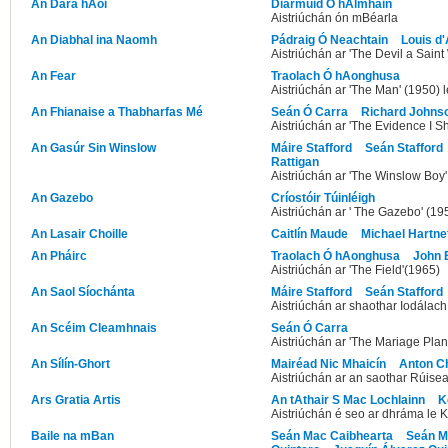
An Dara hAoi
Diarmuid Ó hAlmhain
Aistriúchán ón mBéarla
An Diabhal ina Naomh
Pádraig Ó Neachtain
Louis d'
Aistriúchán ar 'The Devil a Sain
An Fear
Traolach Ó hAonghusa
Aistriúchán ar 'The Man' (1950) l
An Fhianaise a Thabharfas Mé
Seán Ó Carra
Richard Johnso
Aistriúchán ar 'The Evidence I Sh
An Gasúr Sin Winslow
Máire Stafford
Seán Stafford
Rattigan
Aistriúchán ar 'The Winslow Boy'
An Gazebo
Críostóir Túinléigh
Aistriúchán ar ' The Gazebo' (19
An Lasair Choille
Caitlín Maude
Michael Hartne
An Pháirc
Traolach Ó hAonghusa
John 
Aistriúchán ar 'The Field'(1965)
An Saol Síochánta
Máire Stafford
Seán Stafford
Aistriúchán ar shaothar Iodálac
An Scéim Cleamhnais
Seán Ó Carra
Aistriúchán ar 'The Mariage Plan
An Sílín-Ghort
Mairéad Nic Mhaicín
Anton C
Aistriúchán ar an saothar Rúise
Ars Gratia Artis
An tAthair S Mac Lochlainn
K
Aistriúchán é seo ar dhráma le 
Baile na mBan
Seán Mac Caibhearta
Seán M