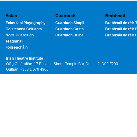
Eolas
Cuardach
Brabhsáil
Eolas faoi Playography
Cuardach Simplí
Brabhsáil de réir T
Ceisteanna Coitianta
Cuardach Casta
Brabhsáil de réir 
Noda Cuardaigh
Cuardach Duine
Brabhsáil de réir 
Teagmhail
Foilseacháin
Irish Theatre Institute
Oifig Chláraithe: 17 Eustace Street, Temple Bar, Dublin 2, D02 F293
Guthán: +353 1 670 4906