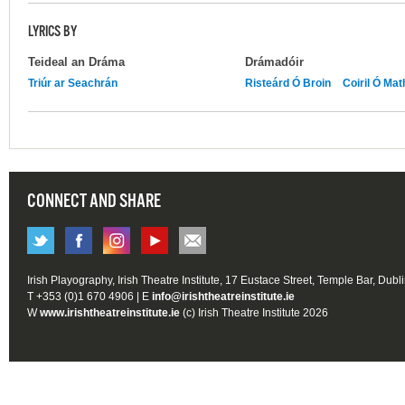
LYRICS BY
Teideal an Dráma
Drámadóir
Triúr ar Seachrán
Risteárd Ó Broin
Coiril Ó Ma
CONNECT AND SHARE
Irish Playography, Irish Theatre Institute, 17 Eustace Street, Temple Bar, Dubl
T +353 (0)1 670 4906 | E
info@irishtheatreinstitute.ie
W
www.irishtheatreinstitute.ie
(c) Irish Theatre Institute 2026