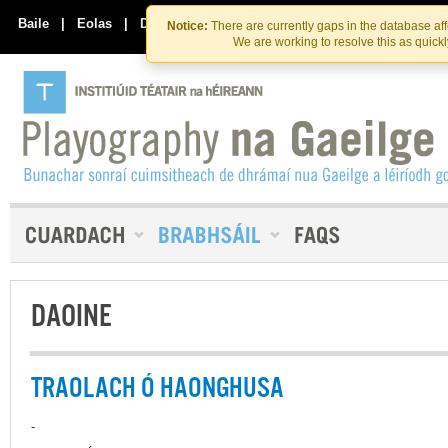
Skip
Skip
to
to
Baile
|
Eolas
|
Déan Teagmháil Linn
Notice:
There are currently gaps in the database af
the
content
We are working to resolve this as quick
content
DAOINE
TRAOLACH Ó HAONGHUSA
-