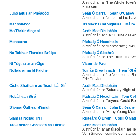
Aistriúchán ar 'The Whole Town's
Emerson.
Juno agus an Phéacóg
Seán Ó Carra
Sean O'Casey
Aistriúchán ar 'Juno and the Pay
Macoolaboo
Traolach Ó hAonghusa
Máire 
Mo Thriúr Aingeal
Aodh Mac Dhubháin
Aistriúchán ar 'La Cuisine des A
Monserrat
Pádraig Ó Neachtain
Aistriúchán ar 'Montserrat' (1949
Ná Tabhair Fianaise Bréige
Pádraig Ó Siochrú
Aistriúchán ar 'The Truth, The Wh
Ní Tógtha ar an Óige
Victor de Paor
Nollaig ar na bhFaiche
Tomás Breathnach
Henrí Gh
Aistriúchán ar 'Le Noel sur la Pla
Eric Crozier.
Oíche Shathairn ag Teach Lár Slí
Aodh Mac Dhubháin
Aistriúchán ar 'Saturday Night a
Robáil gan Stró
Pádraig Ó Neachtain
Tom Cof
Aistriúchán ar 'Anyone Could Ro
S'iomaí Ógfhear d'imigh
Seán Ó Carra
John B. Keane
Aistriúchán ar 'Many Young Men 
Siamsa Nollag TNT
Risteárd Ó Broin
Coiril Ó Ma
Tae-Theach Ghealach na Lúnasa
Aodh Mac Dhubháin
Aistriúchán ar an úrscéal 'The T
Vern Sneider, cóirithe don stáit