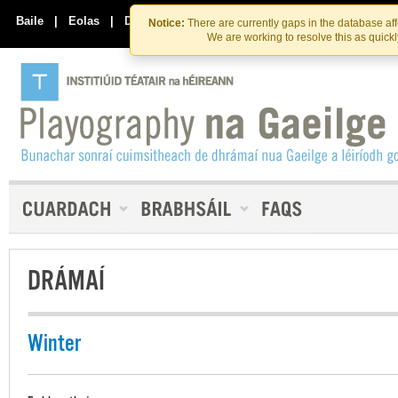
Skip
Skip
to
to
Baile
|
Eolas
|
Déan Teagmháil Linn
Notice:
There are currently gaps in the database af
the
content
We are working to resolve this as quick
content
DRÁMAÍ
Winter