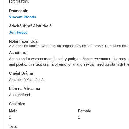
Forbhreathnú
Drámadóir
Vincent Woods
Athchóirithe/ Aistrithe ó
Jon Fosse
Nótaí Faoin Údar
A version by Vincent Woods of an original play by Jon Fosse. Translated by 
Achoimre
A man and a woman meet in a city park, a chance encounter that may tra
and poetic, this taut drama of emotional and sexual need bursts with t
Cinéal Dráma
Athchóiriú/Aistriúchán
Líon na Míreanna
Aon-ghníomh
Cast size
Male
Female
1
1
Total