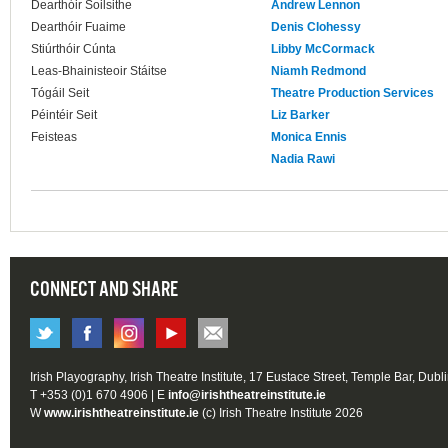
Dearthóir Soilsithe
Andrew Lennon
Dearthóir Fuaime
Denis Clohessy
Stiúrthóir Cúnta
Libby McCormack
Leas-Bhainisteoir Stáitse
Niamh Redmond
Tógáil Seit
Theatre Production Services
Péintéir Seit
Liz Barker
Feisteas
Monica Ennis
Nadia Rawi
CONNECT AND SHARE
Irish Playography, Irish Theatre Institute, 17 Eustace Street, Temple Bar, Dubl
T +353 (0)1 670 4906 | E
info@irishtheatreinstitute.ie
W
www.irishtheatreinstitute.ie
(c) Irish Theatre Institute 2026