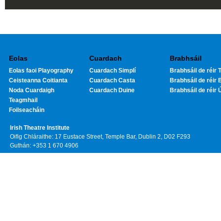
Eolas
Cuardach
Brabhsáil
Eolas faoi Playography
Cuardach Simplí
Brabhsáil de réir T
Ceisteanna Coitianta
Cuardach Casta
Brabhsáil de réir 
Noda Cuardaigh
Cuardach Duine
Brabhsáil de réir 
Teagmhail
Foilseacháin
Irish Theatre Institute
Oifig Chláraithe: 17 Eustace Street, Temple Bar, Dublin 2, D02 F293
Guthán: +353 1 670 4906