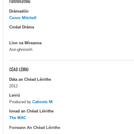
Forbhreathnú
Drámadóir
Conor Mitchell
Cinéal Dráma
Líon na Míreanna
Aon-ghníomh
CÉAD LÉIRIÚ
Dáta an Chéad Léirithe
2012
Leiriú
Produced by
Cahoots NI
Ionad an Chéad Léirithe
The MAC
Foireann An Chéad Léirithe