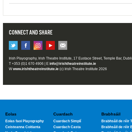
CONNECT AND SHARE
Irish Playography, Irish Theatre Institute, 17 Eustace Street, Temple Bar, Dubl
T +353 (0)1 670 4906 | E
info@irishtheatreinstitute.ie
W
www.irishtheatreinstitute.ie
(c) Irish Theatre Institute 2026
Eolas
Cuardach
Brabhsáil
Eolas faoi Playography
Cuardach Simplí
Brabhsáil de réir T
Ceisteanna Coitianta
Cuardach Casta
Brabhsáil de réir 