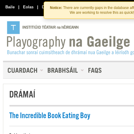
Skip
Skip
to
to
Baile
|
Eolas
|
Déan Teagmháil Linn
Notice:
There are currently gaps in the database af
the
content
We are working to resolve this as quick
content
DRÁMAÍ
The Incredible Book Eating Boy