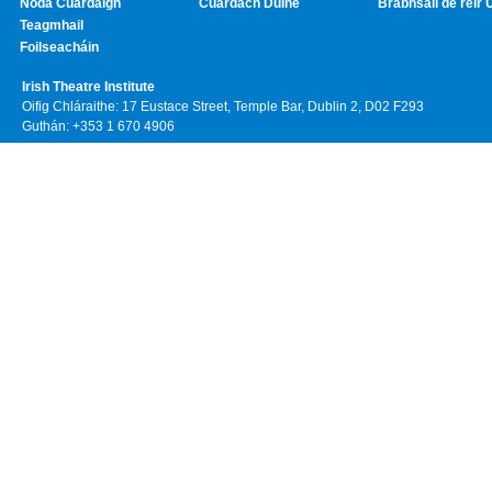
Noda Cuardaigh
Cuardach Duine
Brabhsáil de réir 
Teagmhail
Foilseacháin
Irish Theatre Institute
Oifig Chláraithe: 17 Eustace Street, Temple Bar, Dublin 2, D02 F293
Guthán: +353 1 670 4906