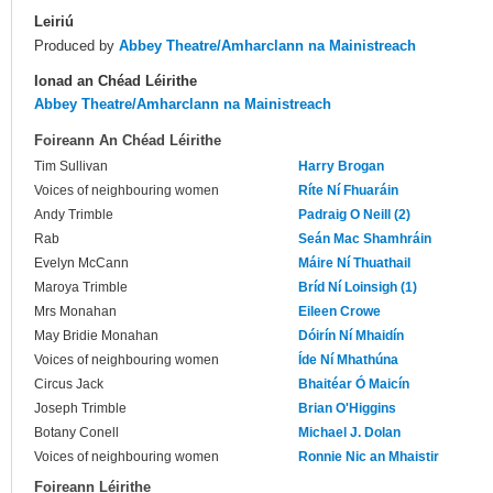
Leiriú
Produced by
Abbey Theatre/Amharclann na Mainistreach
Ionad an Chéad Léirithe
Abbey Theatre/Amharclann na Mainistreach
Foireann An Chéad Léirithe
Tim Sullivan
Harry Brogan
Voices of neighbouring women
Ríte Ní Fhuaráin
Andy Trimble
Padraig O Neill (2)
Rab
Seán Mac Shamhráin
Evelyn McCann
Máire Ní Thuathail
Maroya Trimble
Bríd Ní Loinsigh (1)
Mrs Monahan
Eileen Crowe
May Bridie Monahan
Dóirín Ní Mhaidín
Voices of neighbouring women
Íde Ní Mhathúna
Circus Jack
Bhaitéar Ó Maicín
Joseph Trimble
Brian O'Higgins
Botany Conell
Michael J. Dolan
Voices of neighbouring women
Ronnie Nic an Mhaistir
Foireann Léirithe