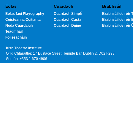
Eolas
Cuardach
Brabhsáil
Eolas faoi Playography
Cuardach Simplí
Brabhsáil de réir T
Ceisteanna Coitianta
Cuardach Casta
Brabhsáil de réir 
Noda Cuardaigh
Cuardach Duine
Brabhsáil de réir 
Teagmhail
Foilseacháin
Irish Theatre Institute
Oifig Chláraithe: 17 Eustace Street, Temple Bar, Dublin 2, D02 F293
Guthán: +353 1 670 4906