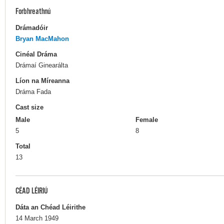
Forbhreathnú
Drámadóir
Bryan MacMahon
Cinéal Dráma
Drámaí Ginearálta
Líon na Míreanna
Dráma Fada
Cast size
Male
Female
5
8
Total
13
CÉAD LÉIRIÚ
Dáta an Chéad Léirithe
14 March 1949