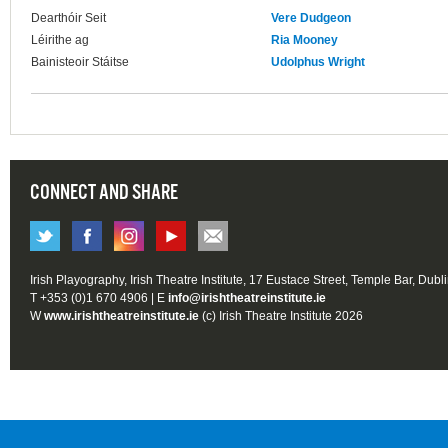
Dearthóir Seit
Vere Dudgeon
Léirithe ag
Ria Mooney
Bainisteoir Stáitse
Udolphus Wright
CONNECT AND SHARE
Irish Playography, Irish Theatre Institute, 17 Eustace Street, Temple Bar, Dubl
T +353 (0)1 670 4906 | E
info@irishtheatreinstitute.ie
W
www.irishtheatreinstitute.ie
(c) Irish Theatre Institute 2026