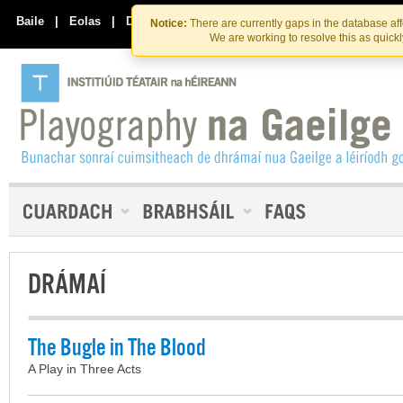
Skip
Skip
to
to
Baile
|
Eolas
|
Déan Teagmháil Linn
Notice:
There are currently gaps in the database af
the
content
We are working to resolve this as quick
content
DRÁMAÍ
The Bugle in The Blood
A Play in Three Acts