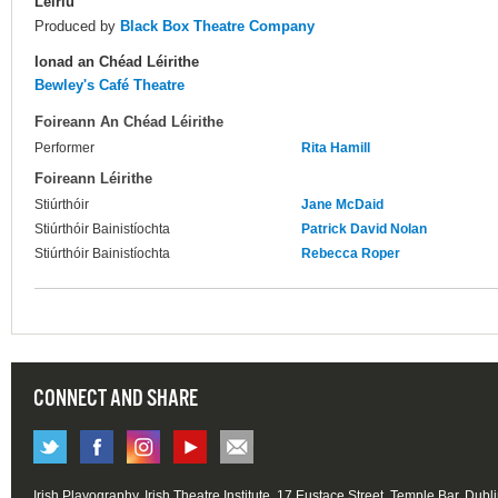
Leiriú
Produced by
Black Box Theatre Company
Ionad an Chéad Léirithe
Bewley's Café Theatre
Foireann An Chéad Léirithe
Performer
Rita Hamill
Foireann Léirithe
Stiúrthóir
Jane McDaid
Stiúrthóir Bainistíochta
Patrick David Nolan
Stiúrthóir Bainistíochta
Rebecca Roper
CONNECT AND SHARE
Irish Playography, Irish Theatre Institute, 17 Eustace Street, Temple Bar, Dubl