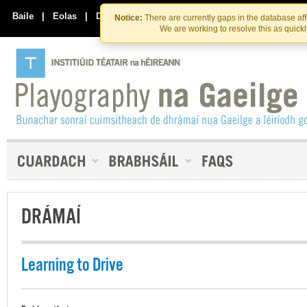
Skip
Skip
to
to
Baile
|
Eolas
|
Déan Teagmháil Linn
Notice:
There are currently gaps in the database af
the
content
We are working to resolve this as quick
content
DRÁMAÍ
Learning to Drive