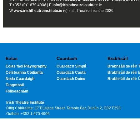
T +353 (0)1 670 4906 | E
info@irishtheatreinstitute.ie
W
www.irishtheatreinstitute.ie
(c) Irish Theatre Institute 2026
Eolas
Cuardach
Brabhsáil
Eolas faoi Playography
Cuardach Simplí
Brabhsáil de réir T
Ceisteanna Coitianta
Cuardach Casta
Brabhsáil de réir 
Noda Cuardaigh
Cuardach Duine
Brabhsáil de réir 
Teagmhail
Foilseacháin
Irish Theatre Institute
Oifig Chláraithe: 17 Eustace Street, Temple Bar, Dublin 2, D02 F293
Guthán: +353 1 670 4906