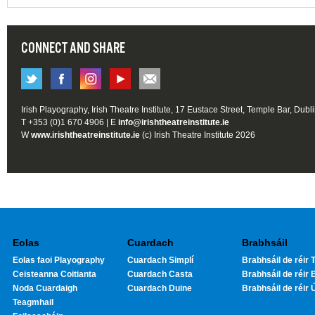
CONNECT AND SHARE
Irish Playography, Irish Theatre Institute, 17 Eustace Street, Temple Bar, Dubl
T +353 (0)1 670 4906 | E
info@irishtheatreinstitute.ie
W
www.irishtheatreinstitute.ie
(c) Irish Theatre Institute 2026
Eolas
Cuardach
Brabhsáil
Eolas faoi Playography
Cuardach Simplí
Brabhsáil de réir T
Ceisteanna Coitianta
Cuardach Casta
Brabhsáil de réir 
Noda Cuardaigh
Cuardach Duine
Brabhsáil de réir 
Teagmhail