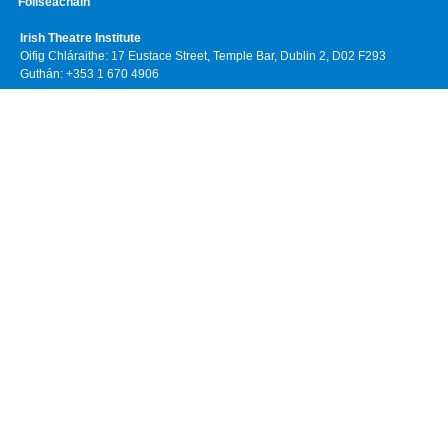
Foilseacháin
Irish Theatre Institute
Oifig Chláraithe: 17 Eustace Street, Temple Bar, Dublin 2, D02 F293
Guthán: +353 1 670 4906