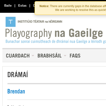
Skip
Skip
to
to
Baile
|
Eolas
|
Déan Teagmháil Linn
Notice:
There are currently gaps in the database af
the
content
We are working to resolve this as quick
content
DRÁMAÍ
Brendan