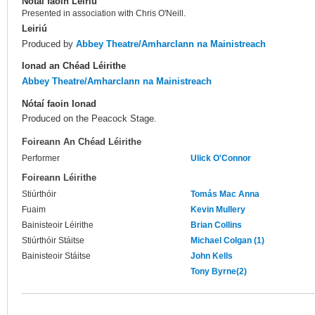
Nótaí faoin Léiriú
Presented in association with Chris O'Neill.
Leiriú
Produced by
Abbey Theatre/Amharclann na Mainistreach
Ionad an Chéad Léirithe
Abbey Theatre/Amharclann na Mainistreach
Nótaí faoin Ionad
Produced on the Peacock Stage.
Foireann An Chéad Léirithe
Performer
Ulick O'Connor
Foireann Léirithe
Stiúrthóir
Tomás Mac Anna
Fuaim
Kevin Mullery
Bainisteoir Léirithe
Brian Collins
Stiúrthóir Stáitse
Michael Colgan (1)
Bainisteoir Stáitse
John Kells
Tony Byrne(2)