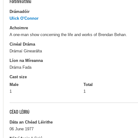
Forbhreathnú
Drámadóir
Ulick O'Connor
Achoimre
A one-man show concerning the life and works of Brendan Behan.
Cinéal Dráma
Drámaí Ginearálta
Líon na Míreanna
Dráma Fada
Cast size
Male
Total
1
1
CÉAD LÉIRIÚ
Dáta an Chéad Léirithe
06 June 1977