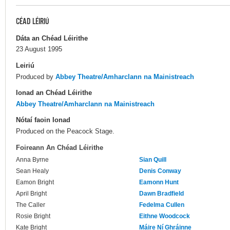
CÉAD LÉIRIÚ
Dáta an Chéad Léirithe
23 August 1995
Leiriú
Produced by
Abbey Theatre/Amharclann na Mainistreach
Ionad an Chéad Léirithe
Abbey Theatre/Amharclann na Mainistreach
Nótaí faoin Ionad
Produced on the Peacock Stage.
Foireann An Chéad Léirithe
Anna Byrne
Sian Quill
Sean Healy
Denis Conway
Eamon Bright
Eamonn Hunt
April Bright
Dawn Bradfield
The Caller
Fedelma Cullen
Rosie Bright
Eithne Woodcock
Kate Bright
Máire Ní Ghráinne