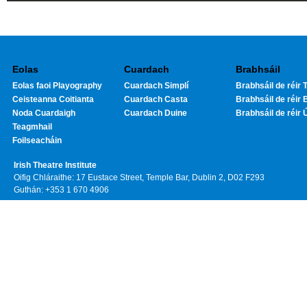
Eolas
Cuardach
Brabhsáil
Eolas faoi Playography
Cuardach Simplí
Brabhsáil de réir T
Ceisteanna Coitianta
Cuardach Casta
Brabhsáil de réir 
Noda Cuardaigh
Cuardach Duine
Brabhsáil de réir 
Teagmhail
Foilseacháin
Irish Theatre Institute
Oifig Chláraithe: 17 Eustace Street, Temple Bar, Dublin 2, D02 F293
Guthán: +353 1 670 4906