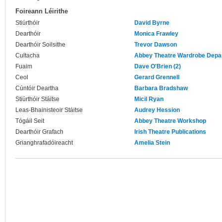
Foireann Léirithe
Stiúrthóir
David Byrne
Dearthóir
Monica Frawley
Dearthóir Soilsithe
Trevor Dawson
Cultacha
Abbey Theatre Wardrobe Depa
Fuaim
Dave O'Brien (2)
Ceol
Gerard Grennell
Cúntóir Deartha
Barbara Bradshaw
Stiúrthóir Stáitse
Micil Ryan
Leas-Bhainisteoir Stáitse
Audrey Hession
Tógáil Seit
Abbey Theatre Workshop
Dearthóir Grafach
Irish Theatre Publications
Grianghrafadóireacht
Amelia Stein