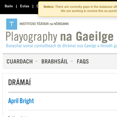
Skip
Skip
to
to
Baile
|
Eolas
|
Déan Teagmháil Linn
Notice:
There are currently gaps in the database af
the
content
We are working to resolve this as quick
content
DRÁMAÍ
April Bright