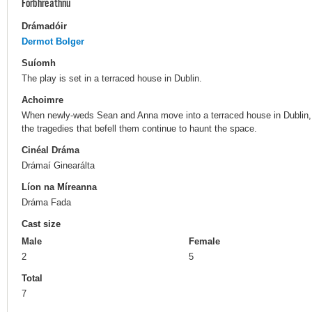
Forbhreathnú
Drámadóir
Dermot Bolger
Suíomh
The play is set in a terraced house in Dublin.
Achoimre
When newly-weds Sean and Anna move into a terraced house in Dublin, t
the tragedies that befell them continue to haunt the space.
Cinéal Dráma
Drámaí Ginearálta
Líon na Míreanna
Dráma Fada
Cast size
Male
Female
2
5
Total
7