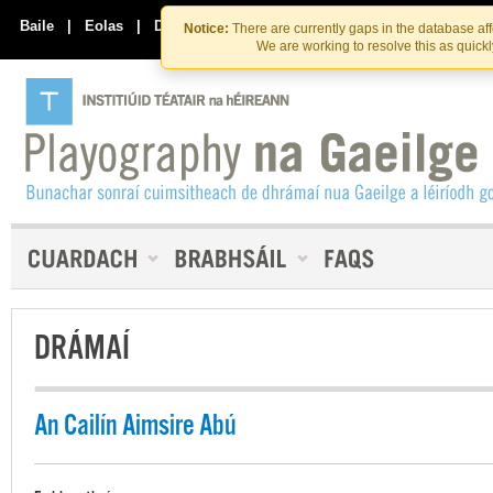
Skip
Skip
to
to
Baile
|
Eolas
|
Déan Teagmháil Linn
Notice:
There are currently gaps in the database af
the
content
We are working to resolve this as quick
content
DRÁMAÍ
An Cailín Aimsire Abú