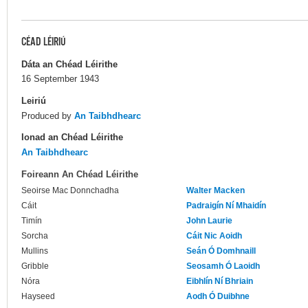
CÉAD LÉIRIÚ
Dáta an Chéad Léirithe
16 September 1943
Leiriú
Produced by
An Taibhdhearc
Ionad an Chéad Léirithe
An Taibhdhearc
Foireann An Chéad Léirithe
Seoirse Mac Donnchadha
Walter Macken
Cáit
Padraigín Ní Mhaidín
Timín
John Laurie
Sorcha
Cáit Nic Aoidh
Mullins
Seán Ó Domhnaill
Gribble
Seosamh Ó Laoidh
Nóra
Eibhlín Ní Bhriain
Hayseed
Aodh Ó Duibhne