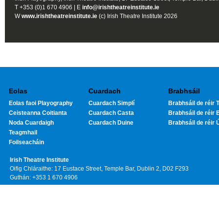
T +353 (0)1 670 4906 | E
info@irishtheatreinstitute.ie
W
www.irishtheatreinstitute.ie
(c) Irish Theatre Institute 2026
Eolas
Cuardach
Brabhsáil
Eolas faoi Playography
Cuardach Simplí
Brabhsáil de réir T
Ceisteanna Coitianta
Cuardach Casta
Brabhsáil de réir 
Noda Cuardaigh
Cuardach Duine
Brabhsáil de réir 
Teagmhail
Foilseacháin
Irish Theatre Institute
Oifig Chláraithe: 17 Eustace Street, Temple Bar, Dublin 2, D02 F293
Guthán: +353 1 670 4906