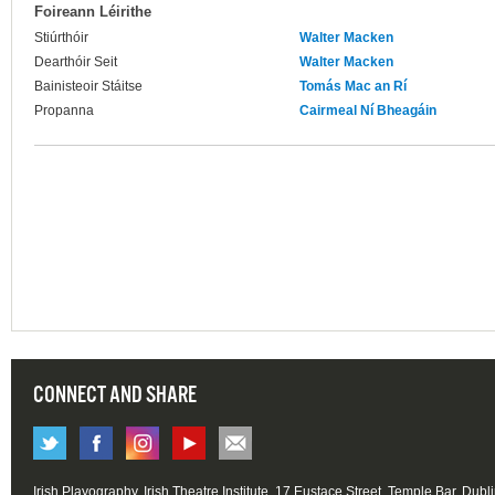
Foireann Léirithe
Stiúrthóir
Walter Macken
Dearthóir Seit
Walter Macken
Bainisteoir Stáitse
Tomás Mac an Rí
Propanna
Cairmeal Ní Bheagáin
CONNECT AND SHARE
Irish Playography, Irish Theatre Institute, 17 Eustace Street, Temple Bar, Dubl