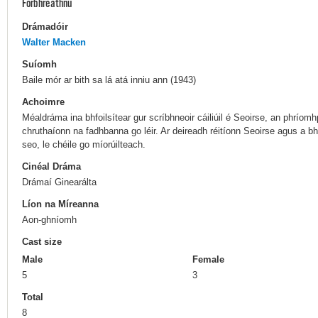
Forbhreathnú
Drámadóir
Walter Macken
Suíomh
Baile mór ar bith sa lá atá inniu ann (1943)
Achoimre
Méaldráma ina bhfoilsítear gur scríbhneoir cáiliúil é Seoirse, an phríomh
chruthaíonn na fadhbanna go léir. Ar deireadh réitíonn Seoirse agus a bh
seo, le chéile go míorúilteach.
Cinéal Dráma
Drámaí Ginearálta
Líon na Míreanna
Aon-ghníomh
Cast size
Male
Female
5
3
Total
8