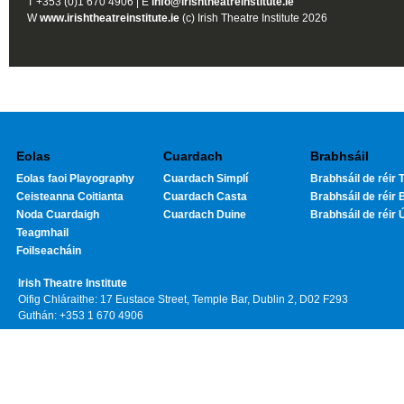
T +353 (0)1 670 4906 | E
info@irishtheatreinstitute.ie
W
www.irishtheatreinstitute.ie
(c) Irish Theatre Institute 2026
Eolas
Cuardach
Brabhsáil
Eolas faoi Playography
Cuardach Simplí
Brabhsáil de réir T
Ceisteanna Coitianta
Cuardach Casta
Brabhsáil de réir 
Noda Cuardaigh
Cuardach Duine
Brabhsáil de réir 
Teagmhail
Foilseacháin
Irish Theatre Institute
Oifig Chláraithe: 17 Eustace Street, Temple Bar, Dublin 2, D02 F293
Guthán: +353 1 670 4906