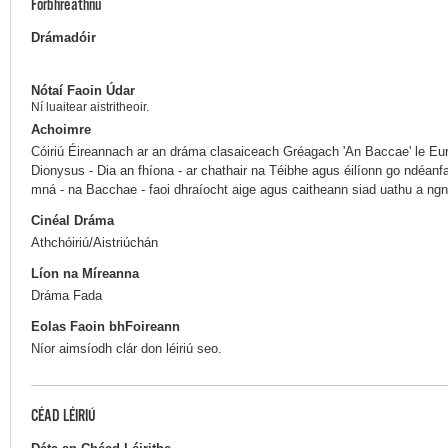
Forbhreathnú
Drámadóir
Nótaí Faoin Údar
Ní luaitear aistritheoir.
Achoimre
Cóiriú Éireannach ar an dráma clasaiceach Gréagach 'An Baccae' le Eur
Dionysus - Dia an fhíona - ar chathair na Téibhe agus éilíonn go ndéan
mná - na Bacchae - faoi dhraíocht aige agus caitheann siad uathu a ngn
Cinéal Dráma
Athchóiriú/Aistriúchán
Líon na Míreanna
Dráma Fada
Eolas Faoin bhFoireann
Níor aimsíodh clár don léiriú seo.
CÉAD LÉIRIÚ