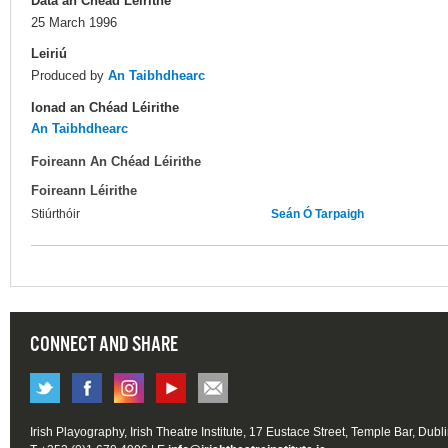
Dáta an Chéad Léirithe
25 March 1996
Leiriú
Produced by
An Taibhdhearc
Ionad an Chéad Léirithe
An Taibhdhearc
Foireann An Chéad Léirithe
Foireann Léirithe
Stiúrthóir
Seán Ó Tarpaigh
CONNECT AND SHARE
Irish Playography, Irish Theatre Institute, 17 Eustace Street, Temple Bar, Dubl