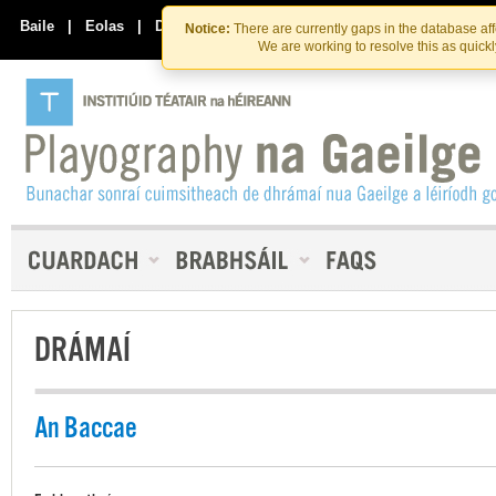
Skip
Skip
to
to
Baile
|
Eolas
|
Déan Teagmháil Linn
Notice:
There are currently gaps in the database af
the
content
We are working to resolve this as quick
content
DRÁMAÍ
An Baccae