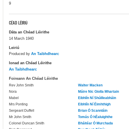
9
CÉAD LÉIRIÚ
Dáta an Chéad Léirithe
14 March 1940
Leiriú
Produced by
An Taibhdhearc
Ionad an Chéad Léirithe
An Taibhdhearc
Foireann An Chéad Léirithe
Rev John Smith
Walter Macken
Nora
Máire Nic Giolla Mhartain
Mabel
Eibhlín Ní Shúilleabháin
Mrs Ponting
Eibhlín Ní Éimhthigh
Sergeant Duffell
Brian Ó Scannláin
Mr John Smith
Tomás Ó hÉaluighthe
Colonel Duncan Smith
Bháitéar Ó Murchada