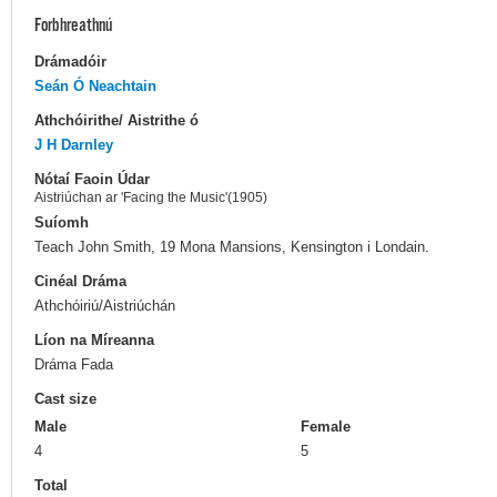
Forbhreathnú
Drámadóir
Seán Ó Neachtain
Athchóirithe/ Aistrithe ó
J H Darnley
Nótaí Faoin Údar
Aistriúchan ar 'Facing the Music'(1905)
Suíomh
Teach John Smith, 19 Mona Mansions, Kensington i Londain.
Cinéal Dráma
Athchóiriú/Aistriúchán
Líon na Míreanna
Dráma Fada
Cast size
Male
Female
4
5
Total