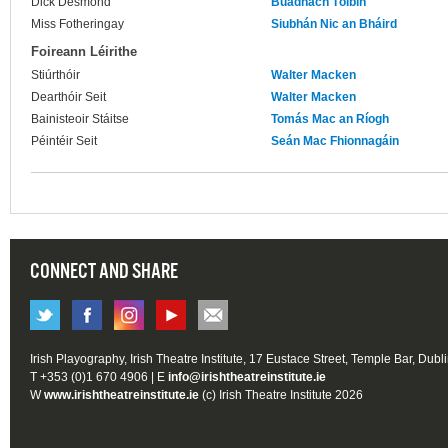
Dick Desmond
Buadhach Tóibín
Miss Fotheringay
Siubhán Nic an Bháird
Foireann Léirithe
Stiúrthóir
Walter Macken
Dearthóir Seit
Walter Macken
Bainisteoir Stáitse
Tomás Mac an Ríogh
Péintéir Seit
Seán Mac Fhionnagáin
CONNECT AND SHARE
Irish Playography, Irish Theatre Institute, 17 Eustace Street, Temple Bar, Dubl
T +353 (0)1 670 4906 | E
info@irishtheatreinstitute.ie
W
www.irishtheatreinstitute.ie
(c) Irish Theatre Institute 2026