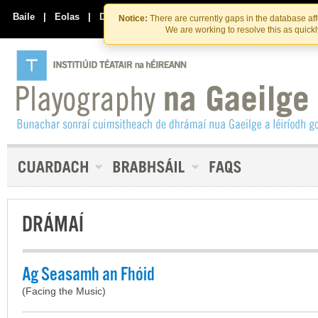
Skip
Skip
to
to
Baile
|
Eolas
|
Déan Teagmháil Linn
Notice:
There are currently gaps in the database af
the
content
We are working to resolve this as quick
content
DRÁMAÍ
Ag Seasamh an Fhóid
(Facing the Music)