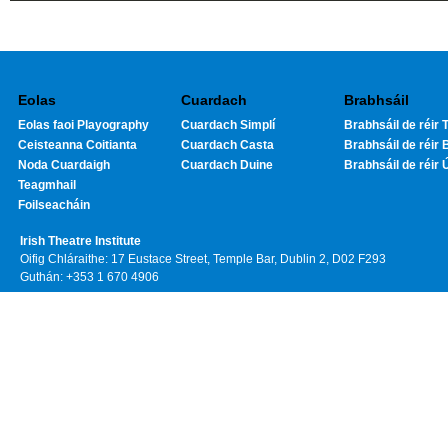
Eolas
Cuardach
Brabhsáil
Eolas faoi Playography
Cuardach Simplí
Brabhsáil de réir T
Ceisteanna Coitianta
Cuardach Casta
Brabhsáil de réir 
Noda Cuardaigh
Cuardach Duine
Brabhsáil de réir 
Teagmhail
Foilseacháin
Irish Theatre Institute
Oifig Chláraithe: 17 Eustace Street, Temple Bar, Dublin 2, D02 F293
Guthán: +353 1 670 4906