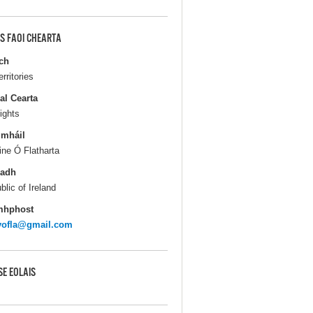
S FAOI CHEARTA
ch
erritories
al Cearta
ights
gmháil
ine Ó Flatharta
ladh
blic of Ireland
mhphost
yofla@gmail.com
SE EOLAIS