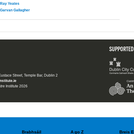
Ray Yeates
Garvan Gallagher
SUPPORTED
 Eustace Street, Temple Bar, Dublin 2
nstitute.ie
tre Institute 2026
Brabhsáil
A go Z
Breis E