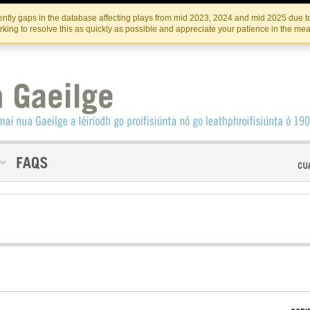
Skip
Skip
to
to
INSTITIúID TéATAIR NA HÉIREANN
IRI
ntly gaps in the database affecting plays from mid 2023, 2024 and mid 2025 due to
the
content
king to resolve this as quickly as possible and appreciate your patience in the me
content