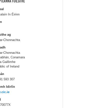
PTEANNA FOILSITHE
eal
alaín In Éirinn
in
sithe ag
Iar-Chonnachta
ladh
Iar-Chonnachta
eabhán, Conamara
a Gaillimhe
blic of Ireland
hán
91 593 307
mh Idirlín
cic.ie
N
470077X