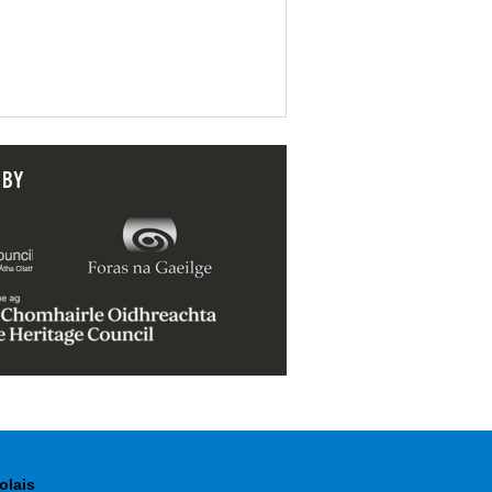
 BY
olais