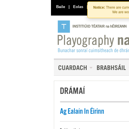
Baile
|
Eolas
|
Déan Teagmháil Linn
Notice:
There are curre
We are wor
DRÁMAÍ
Ag Ealaín In Éirinn