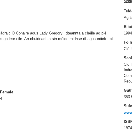
SCRI
Teid
Ag E
Blia
draic Ó Conaire agus Lady Gregory i dteannta a chéile ag plé
1994
 go leor eile. An chuideachta sin móide raidhse dí agus cóicín: bí
Foil
Cló 
Seo
Cló 
Indr
Co n
Repu
Gut
Female
353 
4
Suío
www.
ISB
187