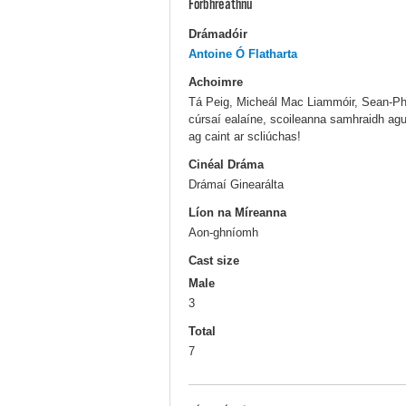
Forbhreathnú
Drámadóir
Antoine Ó Flatharta
Achoimre
Tá Peig, Micheál Mac Liammóir, Sean-Phá
cúrsaí ealaíne, scoileanna samhraidh agus
ag caint ar scliúchas!
Cinéal Dráma
Drámaí Ginearálta
Líon na Míreanna
Aon-ghníomh
Cast size
Male
3
Total
7