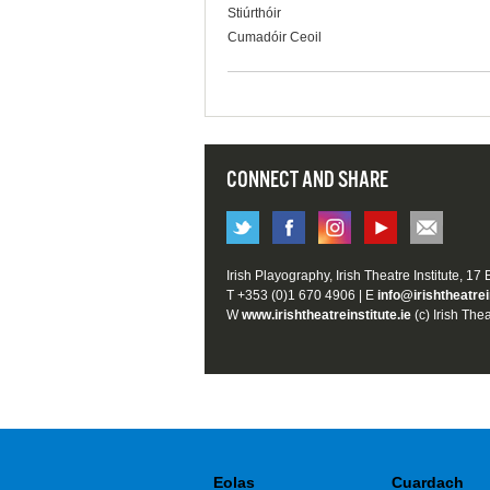
Stiúrthóir
Cumadóir Ceoil
CONNECT AND SHARE
Irish Playography, Irish Theatre Institute, 17
T +353 (0)1 670 4906 | E
info@irishtheatrei
W
www.irishtheatreinstitute.ie
(c) Irish Thea
Eolas
Cuardach