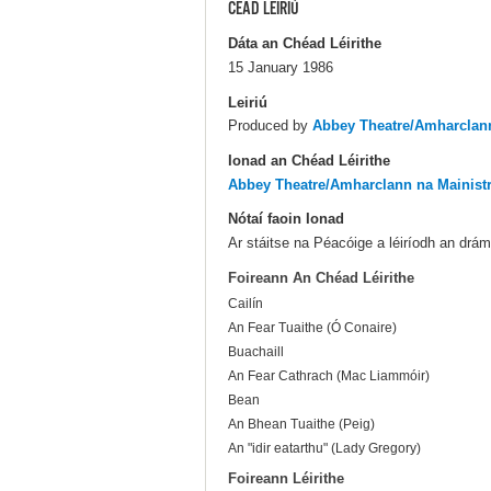
CÉAD LÉIRIÚ
Dáta an Chéad Léirithe
15 January 1986
Leiriú
Produced by
Abbey Theatre/Amharclann
Ionad an Chéad Léirithe
Abbey Theatre/Amharclann na Mainist
Nótaí faoin Ionad
Ar stáitse na Péacóige a léiríodh an drá
Foireann An Chéad Léirithe
Cailín
An Fear Tuaithe (Ó Conaire)
Buachaill
An Fear Cathrach (Mac Liammóir)
Bean
An Bhean Tuaithe (Peig)
An "idir eatarthu" (Lady Gregory)
Foireann Léirithe