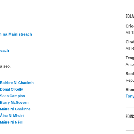
EOLA
Crío
All T
 na Mainistreach
Ciné
All R
reach
Tea
Anto
ma seo.
Seo
Repu
Bairbre Ní Chaoimh
Río
Donal O'Kelly
Ton
Sean Campion
Barry McGovern
Máire Ní Ghráinne
Áine Ní Mhuirí
FOIN
Máire Ní Néill