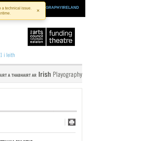
SHTHEATRE.IE
PLAYOGRAPHYIRELAND
 a technical issue.
×
antime.