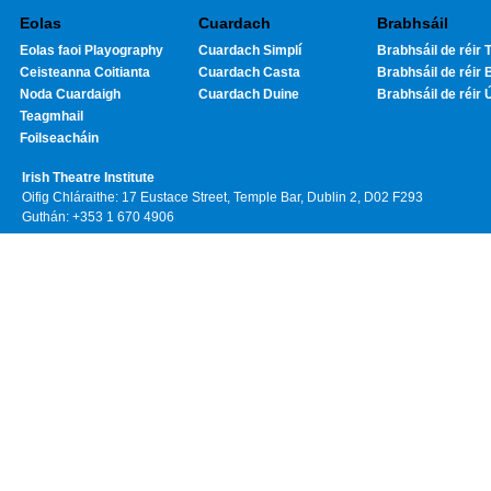
Eolas
Cuardach
Brabhsáil
Eolas faoi Playography
Cuardach Simplí
Brabhsáil de réir T
Ceisteanna Coitianta
Cuardach Casta
Brabhsáil de réir 
Noda Cuardaigh
Cuardach Duine
Brabhsáil de réir 
Teagmhail
Foilseacháin
Irish Theatre Institute
Oifig Chláraithe: 17 Eustace Street, Temple Bar, Dublin 2, D02 F293
Guthán: +353 1 670 4906