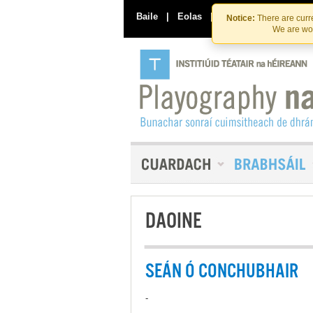
Baile
|
Eolas
|
Déan Teagmháil Linn
Notice:
There are curre
We are wor
DAOINE
SEÁN Ó CONCHUBHAIR
-