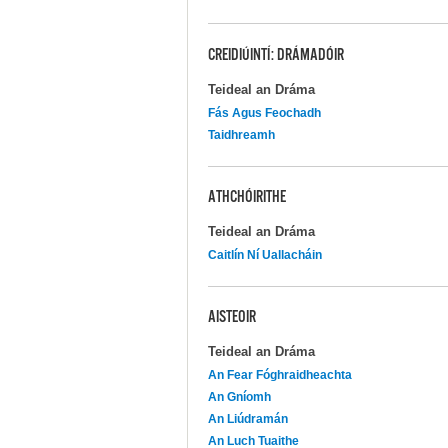
CREIDIÚINTÍ: DRÁMADÓIR
Teideal an Dráma
Fás Agus Feochadh
Taidhreamh
ATHCHÓIRITHE
Teideal an Dráma
Caitlín Ní Uallacháin
AISTEOIR
Teideal an Dráma
An Fear Fóghraidheachta
An Gníomh
An Liúdramán
An Luch Tuaithe