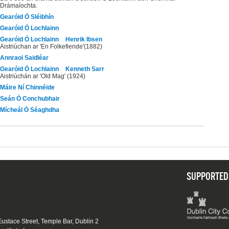
Drámaíochta.
Gearóid Ó Sléibhín
Gearóid Ó Lochlainn
Gearóid Ó Lochlainn
Henrik Ibsen
Aistriúchan ar 'En Folkefiende'(1882)
Annraoi Saidléar
Gearóid Ó Lochlainn
Kenneth Sarr
Aistriúchán ar 'Old Mag' (1924)
Máire Ní Chinnéide
Seán Ó Conchubhair
Mícheál Ó Séaghdha
SUPPORTED
 Eustace Street, Temple Bar, Dublin 2