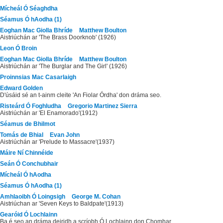
Mícheál Ó Séaghdha
Séamus Ó hAodha (1)
Eoghan Mac Giolla Bhríde
Matthew Boulton
Aistriúchán ar 'The Brass Doorknob' (1926)
Leon Ó Broin
Eoghan Mac Giolla Bhríde
Matthew Boulton
Aistriúchán ar 'The Burglar and The Girl' (1926)
Proinnsias Mac Casarlaigh
Edward Golden
D'úsáid sé an t-ainm cleite 'An Fiolar Órdha' don dráma seo.
Risteárd Ó Foghludha
Gregorio Martinez Sierra
Aistriúchán ar 'El Enamorado'(1912)
Séamus de Bhilmot
Tomás de Bhial
Evan John
Aistriúchán ar 'Prelude to Massacre'(1937)
Máire Ní Chinnéide
Seán Ó Conchubhair
Mícheál Ó hAodha
Séamus Ó hAodha (1)
Amhlaoibh Ó Loingsigh
George M. Cohan
Aistriúchan ar 'Seven Keys to Baldpate'(1913)
Gearóid Ó Lochlainn
Ba é seo an dráma deiridh a scríobh Ó Lochlainn don Chomhar