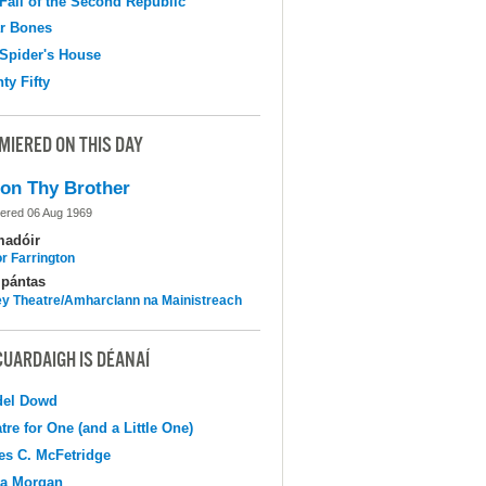
Fall of the Second Republic
r Bones
Spider's House
ty Fifty
MIERED ON THIS DAY
on Thy Brother
ered 06 Aug 1969
madóir
r Farrington
pántas
y Theatre/Amharclann na Mainistreach
CUARDAIGH IS DÉANAÍ
del Dowd
tre for One (and a Little One)
s C. McFetridge
na Morgan