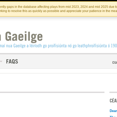
Skip
Skip
to
to
INSTITIúID TéATAIR NA HÉIREANN
IRI
ntly gaps in the database affecting plays from mid 2023, 2024 and mid 2025 due to
the
content
king to resolve this as quickly as possible and appreciate your patience in the me
content
CÉAD
Dear