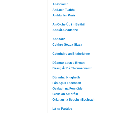
An Gníomh
An Luch Tuaithe
An Murlán Práis
An Oíche Úd i mBeithil
An Sár-Ghadaithe
An Stailc
Ceithre Géaga Glasa
Coimhdire an Bhainrighne
Déamar agus a Bhean
Dearg Ár Dá Thionnscnamh
Dúnmharbhughadh
Fás Agus Feochadh
Gealach na Fonnóide
Giolla an Amaráin
Grianán na Seacht nEochrach
Lá na Paráide