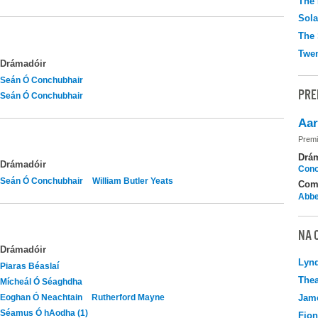
The 
Sola
The 
Twen
Drámadóir
Seán Ó Conchubhair
PRE
Seán Ó Conchubhair
Aar
Premi
Drá
Drámadóir
Cono
Seán Ó Conchubhair
William Butler Yeats
Com
Abbe
NA 
Drámadóir
Lyn
Piaras Béaslaí
Thea
Mícheál Ó Séaghdha
Eoghan Ó Neachtain
Rutherford Mayne
Jame
Séamus Ó hAodha (1)
Fio