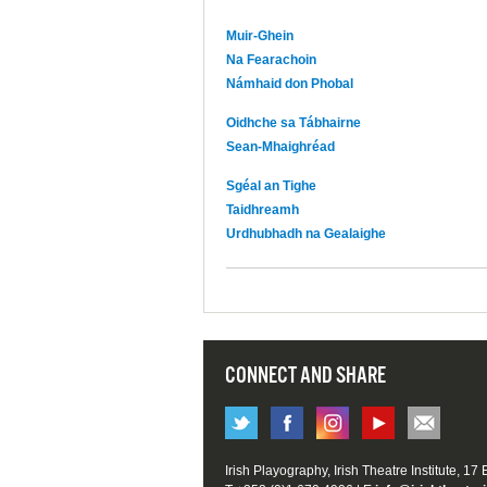
Muir-Ghein
Na Fearachoin
Námhaid don Phobal
Oidhche sa Tábhairne
Sean-Mhaighréad
Sgéal an Tighe
Taidhreamh
Urdhubhadh na Gealaighe
CONNECT AND SHARE
Irish Playography, Irish Theatre Institute, 17