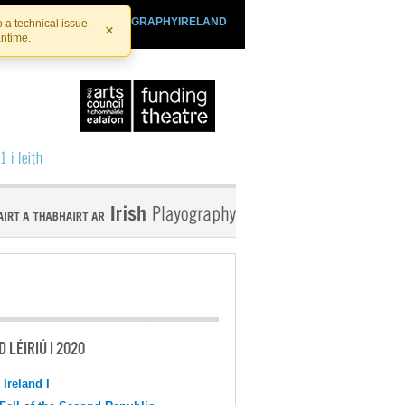
SHTHEATRE.IE
PLAYOGRAPHYIRELAND
 a technical issue.
×
antime.
 LÉIRIÚ I 2020
 Ireland I