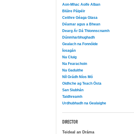
Aon-Mhac Aoife Alban
Blúire Páipéir
Ceithre Géaga Glasa
Déamar agus a Bhean
Dearg Ár Dá Thionnscnamh
Dúnmharbhughadh
Gealach na Fonnóide
Íosagán
Na Cluig
Na Fearachoin
Na Gaduithe
Níl Grádh Níos Mó
Oidhche ag Teach Ósta
San Siubhán
Taidhreamh
Urdhubhadh na Gealaighe
DIRECTOR
Teideal an Dráma