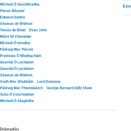
Mícheál Ó Siochfhradha
Eói
Piaras Béaslaí
Edward Golden
Séamus de Bhilmot
Tomás de Bhial
Evan John
Máire Ní Chinnéide
Mícheál Ó hAodha
Pádraig Mac Piarais
Proinsias Ó Míodhacháin
Gearóid Ó Lochlainn
Gearóid Ó Lochlainn
Séamus de Bhilmot
Aodh Mac Dhubháin
Lord Dunsany
Pádraig Mac Fhionnlaíoch
George Bernard (GB) Shaw
Seán Ó Conchubhair
Mícheál Ó Séaghdha
Drámadóir