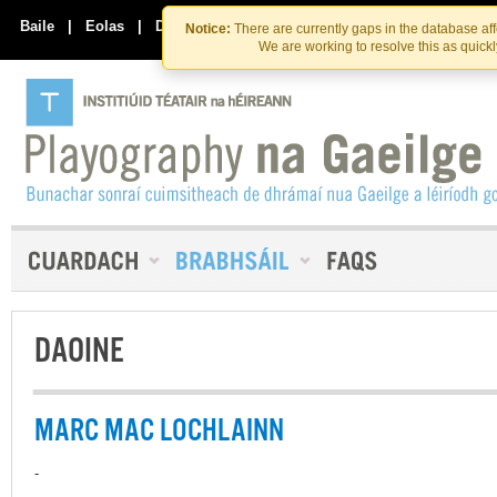
Skip
Skip
to
to
Baile
|
Eolas
|
Déan Teagmháil Linn
Notice:
There are currently gaps in the database af
the
content
We are working to resolve this as quick
content
DAOINE
MARC MAC LOCHLAINN
-