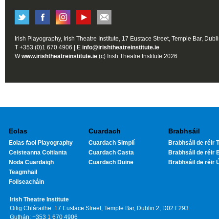
Irish Playography, Irish Theatre Institute, 17 Eustace Street, Temple Bar, Dubl
T +353 (0)1 670 4906 | E
info@irishtheatreinstitute.ie
W
www.irishtheatreinstitute.ie
(c) Irish Theatre Institute 2026
Eolas
Cuardach
Brabhsáil
Eolas faoi Playography
Cuardach Simplí
Brabhsáil de réir T
Ceisteanna Coitianta
Cuardach Casta
Brabhsáil de réir 
Noda Cuardaigh
Cuardach Duine
Brabhsáil de réir 
Teagmhail
Foilseacháin
Irish Theatre Institute
Oifig Chláraithe: 17 Eustace Street, Temple Bar, Dublin 2, D02 F293
Guthán: +353 1 670 4906