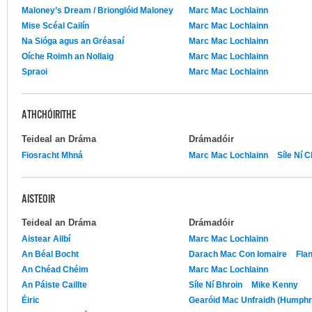
Maloney’s Dream / Brionglóid Maloney
Marc Mac Lochlainn
Mise Scéal Cailín
Marc Mac Lochlainn
Na Sióga agus an Gréasaí
Marc Mac Lochlainn
Oíche Roimh an Nollaig
Marc Mac Lochlainn
Spraoi
Marc Mac Lochlainn
ATHCHÓIRITHE
Teideal an Dráma
Drámadóir
Fiosracht Mhná
Marc Mac Lochlainn
Síle Ní C
AISTEOIR
Teideal an Dráma
Drámadóir
Aistear Ailbí
Marc Mac Lochlainn
An Béal Bocht
Darach Mac Con Iomaire
Fla
An Chéad Chéim
Marc Mac Lochlainn
An Páiste Caillte
Síle Ní Bhroin
Mike Kenny
Éiric
Gearóid Mac Unfraidh (Humphr