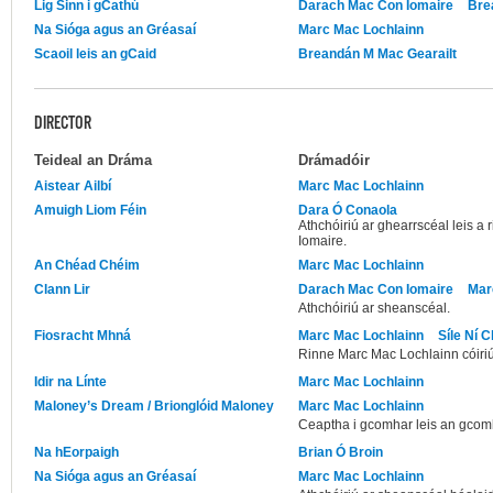
Lig Sinn i gCathú
Darach Mac Con Iomaire
Bre
Na Sióga agus an Gréasaí
Marc Mac Lochlainn
Scaoil leis an gCaid
Breandán M Mac Gearailt
DIRECTOR
Teideal an Dráma
Drámadóir
Aistear Ailbí
Marc Mac Lochlainn
Amuigh Liom Féin
Dara Ó Conaola
Athchóiriú ar ghearrscéal leis a
Iomaire.
An Chéad Chéim
Marc Mac Lochlainn
Clann Lir
Darach Mac Con Iomaire
Mar
Athchóiriú ar sheanscéal.
Fiosracht Mhná
Marc Mac Lochlainn
Síle Ní C
Rinne Marc Mac Lochlainn cóiriú
Idir na Línte
Marc Mac Lochlainn
Maloney’s Dream / Brionglóid Maloney
Marc Mac Lochlainn
Ceaptha i gcomhar leis an gcom
Na hEorpaigh
Brian Ó Broin
Na Sióga agus an Gréasaí
Marc Mac Lochlainn