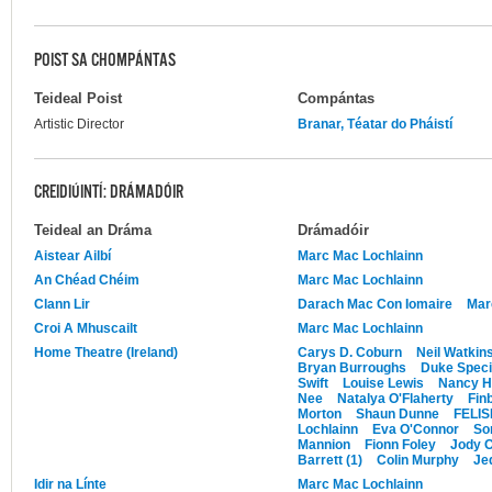
POIST SA CHOMPÁNTAS
Teideal Poist
Compántas
Artistic Director
Branar, Téatar do Pháistí
CREIDIÚINTÍ: DRÁMADÓIR
Teideal an Dráma
Drámadóir
Aistear Ailbí
Marc Mac Lochlainn
An Chéad Chéim
Marc Mac Lochlainn
Clann Lir
Darach Mac Con Iomaire
Mar
Croi A Mhuscailt
Marc Mac Lochlainn
Home Theatre (Ireland)
Carys D. Coburn
Neil Watkin
Bryan Burroughs
Duke Speci
Swift
Louise Lewis
Nancy H
Nee
Natalya O'Flaherty
Fin
Morton
Shaun Dunne
FELIS
Lochlainn
Eva O'Connor
So
Mannion
Fionn Foley
Jody O
Barrett (1)
Colin Murphy
Je
Idir na Línte
Marc Mac Lochlainn