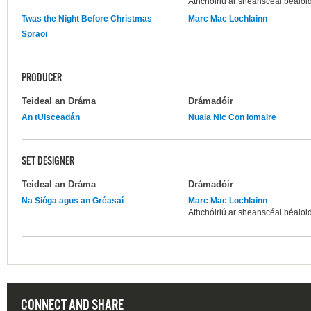
Athchóiriú ar sheanscéal béaloid
Twas the Night Before Christmas
Marc Mac Lochlainn
Spraoi
PRODUCER
Teideal an Dráma
Drámadóir
An tUisceadán
Nuala Nic Con Iomaire
SET DESIGNER
Teideal an Dráma
Drámadóir
Na Sióga agus an Gréasaí
Marc Mac Lochlainn
Athchóiriú ar sheanscéal béaloid
CONNECT AND SHARE