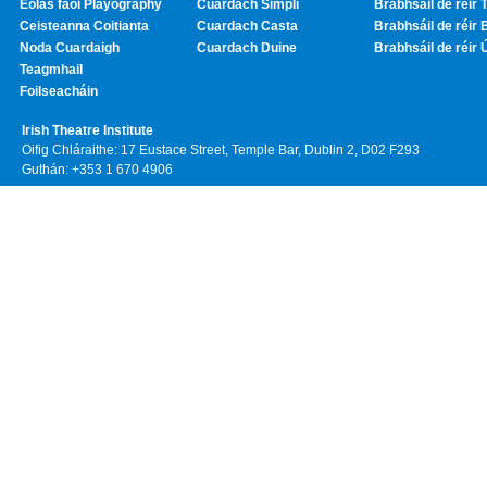
Eolas faoi Playography
Cuardach Simplí
Brabhsáil de réir T
Ceisteanna Coitianta
Cuardach Casta
Brabhsáil de réir 
Noda Cuardaigh
Cuardach Duine
Brabhsáil de réir 
Teagmhail
Foilseacháin
Irish Theatre Institute
Oifig Chláraithe: 17 Eustace Street, Temple Bar, Dublin 2, D02 F293
Guthán: +353 1 670 4906