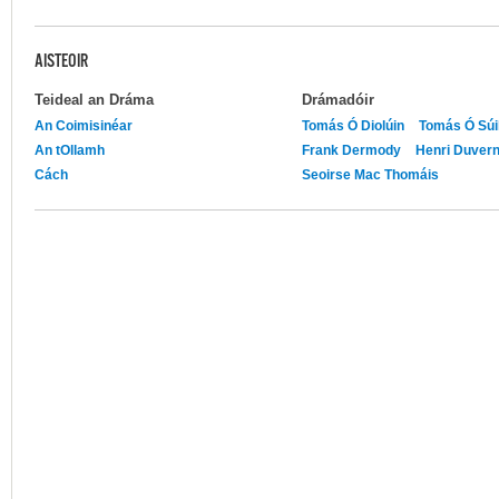
AISTEOIR
Teideal an Dráma
Drámadóir
An Coimisinéar
Tomás Ó Diolúin
Tomás Ó Súil
An tOllamh
Frank Dermody
Henri Duvern
Cách
Seoirse Mac Thomáis