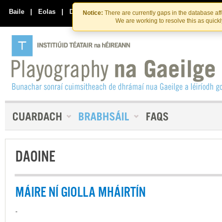
Skip
Skip
to
to
Baile
|
Eolas
|
Déan Teagmháil Linn
Notice:
There are currently gaps in the database af
the
content
We are working to resolve this as quick
content
DAOINE
MÁIRE NÍ GIOLLA MHÁIRTÍN
-