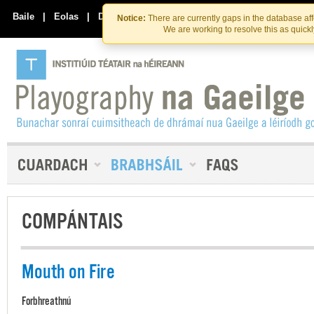
Skip
Skip
to
to
Baile
|
Eolas
|
Déan Teagmháil Linn
Notice:
There are currently gaps in the database af
the
content
We are working to resolve this as quick
content
COMPÁNTAIS
Mouth on Fire
Forbhreathnú