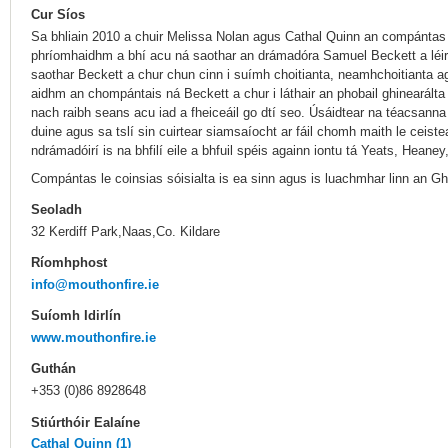
Cur Síos
Sa bhliain 2010 a chuir Melissa Nolan agus Cathal Quinn an compántas 
phríomhaidhm a bhí acu ná saothar an drámadóra Samuel Beckett a léiriú
saothar Beckett a chur chun cinn i suímh choitianta, neamhchoitianta ag
aidhm an chompántais ná Beckett a chur i láthair an phobail ghinearálta 
nach raibh seans acu iad a fheiceáil go dtí seo. Úsáidtear na téacsanna 
duine agus sa tslí sin cuirtear siamsaíocht ar fáil chomh maith le ceist
ndrámadóirí is na bhfilí eile a bhfuil spéis againn iontu tá Yeats, Hea
Compántas le coinsias sóisialta is ea sinn agus is luachmhar linn an Gh
Seoladh
32 Kerdiff Park,Naas,Co. Kildare
Ríomhphost
info@mouthonfire.ie
Suíomh Idirlín
www.mouthonfire.ie
Guthán
+353 (0)86 8928648
Stiúrthóir Ealaíne
Cathal Quinn (1)