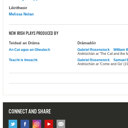
Léiritheoir
Melissa Nolan
NEW IRISH PLAYS PRODUCED BY
Teideal an Dráma
Drámadóir
An Cat agus an Ghealach
Gabriel Rosenstock
William 
Aistriúchán ar 'The Cat and the 
Teacht is Imeacht
Gabriel Rosenstock
Samuel 
Aistriúchán ar 'Come and Go' (1
CONNECT AND SHARE