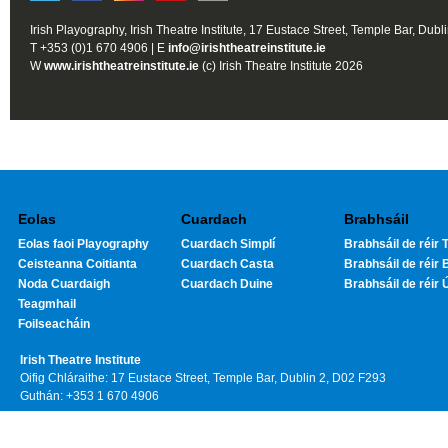
Irish Playography, Irish Theatre Institute, 17 Eustace Street, Temple Bar, Dubl
T +353 (0)1 670 4906 | E
info@irishtheatreinstitute.ie
W
www.irishtheatreinstitute.ie
(c) Irish Theatre Institute 2026
Eolas
Cuardach
Brabhsáil
Eolas faoi Playography
Cuardach Simplí
Brabhsáil de réir T
Ceisteanna Coitianta
Cuardach Casta
Brabhsáil de réir 
Noda Cuardaigh
Cuardach Duine
Brabhsáil de réir 
Teagmhail
Foilseacháin
Irish Theatre Institute
Oifig Chláraithe: 17 Eustace Street, Temple Bar, Dublin 2, D02 F293
Guthán: +353 1 670 4906