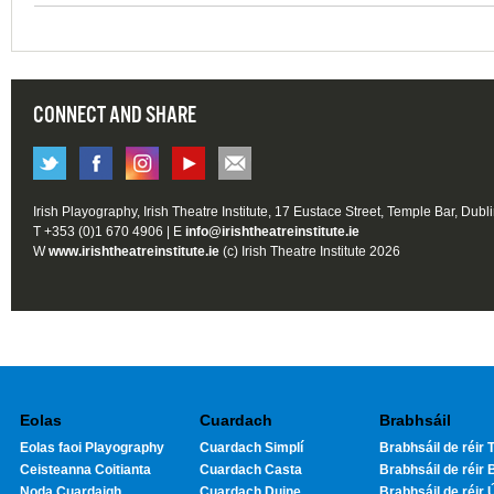
CONNECT AND SHARE
Irish Playography, Irish Theatre Institute, 17 Eustace Street, Temple Bar, Dubl
T +353 (0)1 670 4906 | E
info@irishtheatreinstitute.ie
W
www.irishtheatreinstitute.ie
(c) Irish Theatre Institute 2026
Eolas
Cuardach
Brabhsáil
Eolas faoi Playography
Cuardach Simplí
Brabhsáil de réir T
Ceisteanna Coitianta
Cuardach Casta
Brabhsáil de réir 
Noda Cuardaigh
Cuardach Duine
Brabhsáil de réir 