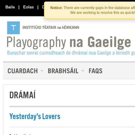
Skip
Skip
to
to
Baile
|
Eolas
|
Déan Teagmháil Linn
Notice:
There are currently gaps in the database af
the
content
We are working to resolve this as quick
content
DRÁMAÍ
Yesterday's Lovers