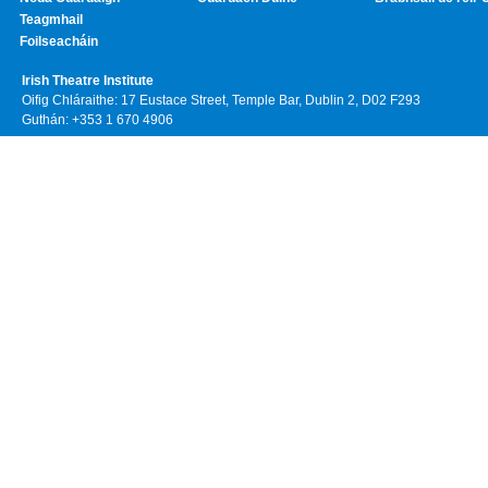
Teagmhail
Foilseacháin
Irish Theatre Institute
Oifig Chláraithe: 17 Eustace Street, Temple Bar, Dublin 2, D02 F293
Guthán: +353 1 670 4906