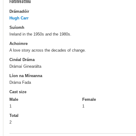
Forbhreathnú
Drámadóir
Hugh Carr
Suíomh
Ireland in the 1950s and the 1980s.
Achoimre
A love story across the decades of change.
Cinéal Dráma
Drámaí Ginearálta
Líon na Míreanna
Dráma Fada
Cast size
Male
Female
1
1
Total
2