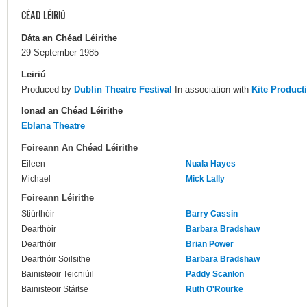
CÉAD LÉIRIÚ
Dáta an Chéad Léirithe
29 September 1985
Leiriú
Produced by
Dublin Theatre Festival
In association with
Kite Product
Ionad an Chéad Léirithe
Eblana Theatre
Foireann An Chéad Léirithe
Eileen
Nuala Hayes
Michael
Mick Lally
Foireann Léirithe
Stiúrthóir
Barry Cassin
Dearthóir
Barbara Bradshaw
Dearthóir
Brian Power
Dearthóir Soilsithe
Barbara Bradshaw
Bainisteoir Teicniúil
Paddy Scanlon
Bainisteoir Stáitse
Ruth O'Rourke