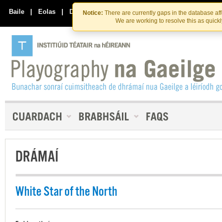
Skip
Skip
to
to
Baile
|
Eolas
|
Déan Teagmháil Linn
Notice:
There are currently gaps in the database af
the
content
We are working to resolve this as quick
content
DRÁMAÍ
White Star of the North