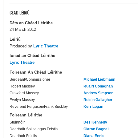
CÉAD LÉIRIÚ
Dáta an Chéad Léirithe
24 March 2012
Leiriú
Produced by
Lyric Theatre
Ionad an Chéad Léirithe
Lyric Theatre
Foireann An Chéad Léirithe
Sergeant/Commissioner
Michael Liebmann
Robert Massey
Ruairi Conaghan
Crawford Massey
Andrew Simpson
Evelyn Massey
Roisín Gallagher
Reverend Ferguson/Frank Buckley
Kerr Logan
Foireann Léirithe
Stiúrthóir
Des Kennedy
Dearthóir Soilse agus Feistis
Ciaran Bagnall
Dearthóir Feistis
Diana Ennis