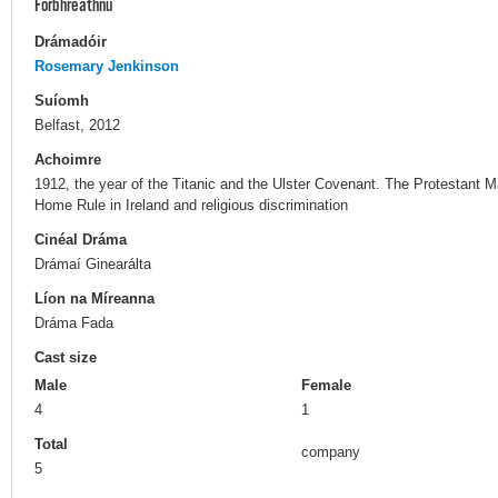
Forbhreathnú
Drámadóir
Rosemary Jenkinson
Suíomh
Belfast, 2012
Achoimre
1912, the year of the Titanic and the Ulster Covenant. The Protestant Ma
Home Rule in Ireland and religious discrimination
Cinéal Dráma
Drámaí Ginearálta
Líon na Míreanna
Dráma Fada
Cast size
Male
Female
4
1
Total
company
5