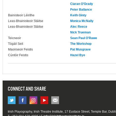
Ciaran O'Grady
Peter Ballance
Bainisteoir Léirithe
Keith Ginty
Leas-Bhainisteoir Stáitse
Monica McNally
Leas-Bhainisteoir Stáitse
Alec Reece
Nick Trueman
Teicneoir
Sean Paul O'Rawe
Tógáil Seit
The Workshop
Maoirseoir Feistis
Pat Musgrave
Cúntóir Feistis
Hazel Bye
CONNECT AND SHARE
Irish Playography, Irish Theatre Institute, 17 Eustace Street, Temple Bar, Dubl