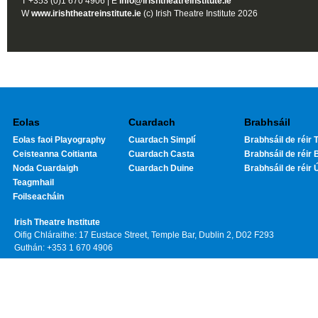
T +353 (0)1 670 4906 | E
info@irishtheatreinstitute.ie
W
www.irishtheatreinstitute.ie
(c) Irish Theatre Institute 2026
Eolas
Cuardach
Brabhsáil
Eolas faoi Playography
Cuardach Simplí
Brabhsáil de réir T
Ceisteanna Coitianta
Cuardach Casta
Brabhsáil de réir 
Noda Cuardaigh
Cuardach Duine
Brabhsáil de réir 
Teagmhail
Foilseacháin
Irish Theatre Institute
Oifig Chláraithe: 17 Eustace Street, Temple Bar, Dublin 2, D02 F293
Guthán: +353 1 670 4906