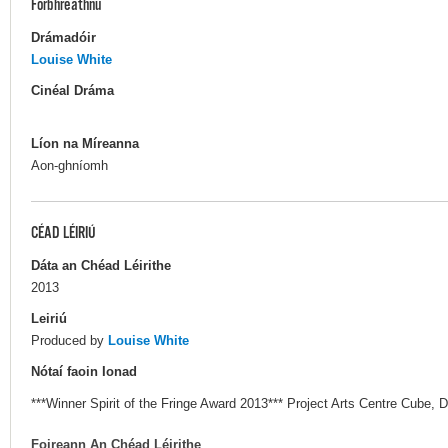
Forbhreathnú
Drámadóir
Louise White
Cinéal Dráma
Líon na Míreanna
Aon-ghníomh
CÉAD LÉIRIÚ
Dáta an Chéad Léirithe
2013
Leiriú
Produced by
Louise White
Nótaí faoin Ionad
***Winner Spirit of the Fringe Award 2013*** Project Arts Centre Cube, D
Foireann An Chéad Léirithe