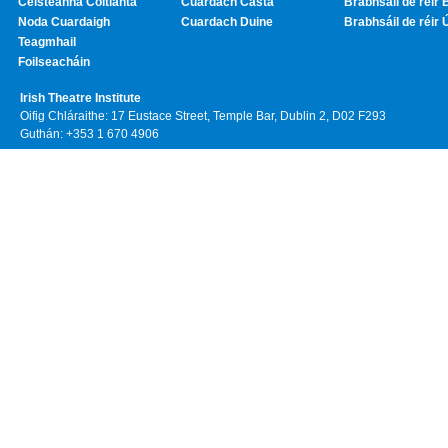
Ceisteanna Coitianta
Cuardach Casta
Brabhsáil de réir 
Noda Cuardaigh
Cuardach Duine
Brabhsáil de réir 
Teagmhail
Foilseacháin
Irish Theatre Institute
Oifig Chláraithe: 17 Eustace Street, Temple Bar, Dublin 2, D02 F293
Guthán: +353 1 670 4906