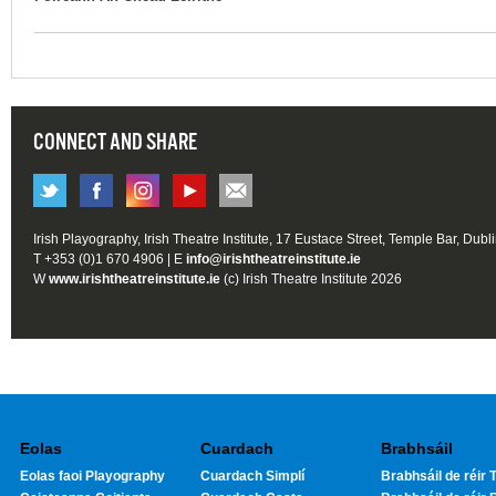
CONNECT AND SHARE
Irish Playography, Irish Theatre Institute, 17 Eustace Street, Temple Bar, Dubl
T +353 (0)1 670 4906 | E
info@irishtheatreinstitute.ie
W
www.irishtheatreinstitute.ie
(c) Irish Theatre Institute 2026
Eolas
Cuardach
Brabhsáil
Eolas faoi Playography
Cuardach Simplí
Brabhsáil de réir T