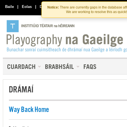
Skip
Skip
to
to
Baile
|
Eolas
|
Déan Teagmháil Linn
Notice:
There are currently gaps in the database af
the
content
We are working to resolve this as quick
content
DRÁMAÍ
Way Back Home