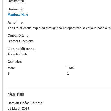
Forbhreathnú
Drámadóir
Matthew Hurt
Achoimre
The life of Jesus explored through the perspectives of various people 
Cinéal Dráma
Drámaí Ginearálta
Líon na Míreanna
Aon-ghníomh
Cast size
Male
Total
1
1
CÉAD LÉIRIÚ
Dáta an Chéad Léirithe
31 March 2013