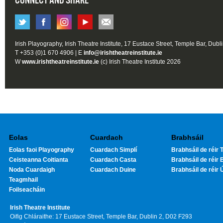
CONNECT AND SHARE
Irish Playography, Irish Theatre Institute, 17 Eustace Street, Temple Bar, Dubl
T +353 (0)1 670 4906 | E
info@irishtheatreinstitute.ie
W
www.irishtheatreinstitute.ie
(c) Irish Theatre Institute 2026
Eolas
Cuardach
Brabhsáil
Eolas faoi Playography
Cuardach Simplí
Brabhsáil de réir T
Ceisteanna Coitianta
Cuardach Casta
Brabhsáil de réir 
Noda Cuardaigh
Cuardach Duine
Brabhsáil de réir 
Teagmhail
Foilseacháin
Irish Theatre Institute
Oifig Chláraithe: 17 Eustace Street, Temple Bar, Dublin 2, D02 F293