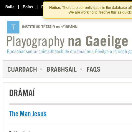
Skip
Skip
to
to
Baile
|
Eolas
|
Déan Teagmháil Linn
Notice:
There are currently gaps in the database af
the
content
We are working to resolve this as quick
content
DRÁMAÍ
The Man Jesus