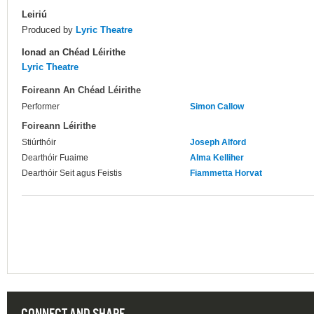
Leiriú
Produced by
Lyric Theatre
Ionad an Chéad Léirithe
Lyric Theatre
Foireann An Chéad Léirithe
Performer
Simon Callow
Foireann Léirithe
Stiúrthóir
Joseph Alford
Dearthóir Fuaime
Alma Kelliher
Dearthóir Seit agus Feistis
Fiammetta Horvat