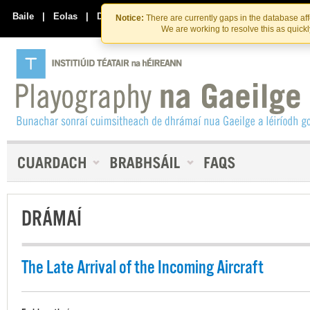
Skip
Skip
to
to
Baile
|
Eolas
|
Déan Teagmháil Linn
Notice:
There are currently gaps in the database af
the
content
We are working to resolve this as quick
content
DRÁMAÍ
The Late Arrival of the Incoming Aircraft