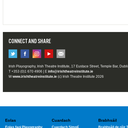
CONNECT AND SHARE
Irish Playography, Irish Theatre Institute, 17 Eustace Street, Temple Bar, Dubl
T +353 (0)1 670 4906 | E
info@irishtheatreinstitute.ie
W
www.irishtheatreinstitute.ie
(c) Irish Theatre Institute 2026
Eolas
Cuardach
Brabhsáil
Eolas faoi Playography
Cuardach Simplí
Brabhsáil de réir T