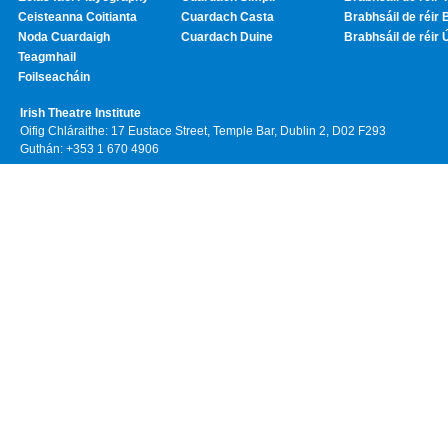
Ceisteanna Coitianta
Cuardach Casta
Brabhsáil de réir 
Noda Cuardaigh
Cuardach Duine
Brabhsáil de réir 
Teagmhail
Foilseacháin
Irish Theatre Institute
Oifig Chláraithe: 17 Eustace Street, Temple Bar, Dublin 2, D02 F293
Guthán: +353 1 670 4906