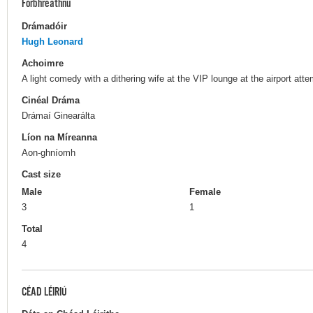
Forbhreathnú
Drámadóir
Hugh Leonard
Achoimre
A light comedy with a dithering wife at the VIP lounge at the airport att
Cinéal Dráma
Drámaí Ginearálta
Líon na Míreanna
Aon-ghníomh
Cast size
Male
Female
3
1
Total
4
CÉAD LÉIRIÚ