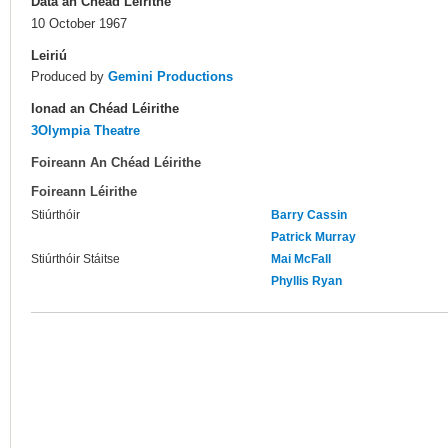
Dáta an Chéad Léirithe
10 October 1967
Leiriú
Produced by
Gemini Productions
Ionad an Chéad Léirithe
3Olympia Theatre
Foireann An Chéad Léirithe
Foireann Léirithe
Stiúrthóir
Barry Cassin
Patrick Murray
Stiúrthóir Stáitse
Mai McFall
Phyllis Ryan