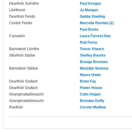
Dearthóir Soilsithe
Paul Keogan
Léiritheoir
Jo Mangan
Dearthóir Feistis
Gabby Dowling
Cúntóir Feistis
Marcella Riordan (2)
Paul Burke
Cumadóir
Laura Forrest-Hay
Rob Furey
Bainisteoir Léirithe
Trevor Ahearn
Stiúrthóir Stáitse
Shelley Bourke
Breege Brennan
Bainisteoir Stáitse
Marjolijn Venema
Maura Howe
Dearthóir Grafach
Brian Fay
Dearthóir Grafach
Power House
Grianghrafadóireacht
Colm Hogan
Grianghrafadóireacht
Brendan Duffy
Riarthóir
Cerstin Mudiwa