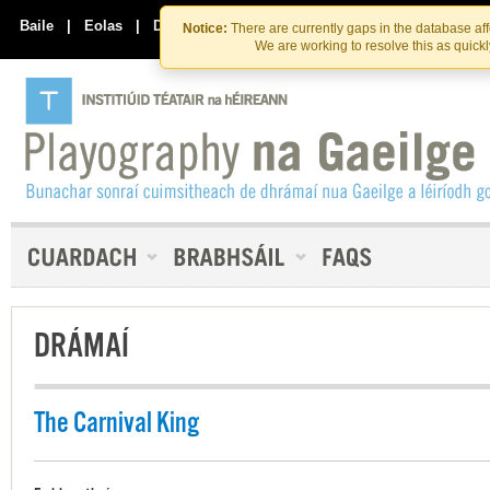
Skip
Skip
to
to
Baile
|
Eolas
|
Déan Teagmháil Linn
Notice:
There are currently gaps in the database af
the
content
We are working to resolve this as quick
content
DRÁMAÍ
The Carnival King