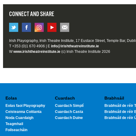
CONNECT AND SHARE
Irish Playography, Irish Theatre Institute, 17 Eustace Street, Temple Bar, Dubl
T +353 (0)1 670 4906 | E
info@irishtheatreinstitute.ie
W
www.irishtheatreinstitute.ie
(c) Irish Theatre Institute 2026
Eolas
Cuardach
Brabhsáil
Eolas faoi Playography
Cuardach Simplí
Brabhsáil de réir T
Ceisteanna Coitianta
Cuardach Casta
Brabhsáil de réir 
Noda Cuardaigh
Cuardach Duine
Brabhsáil de réir 
Teagmhail
Foilseacháin