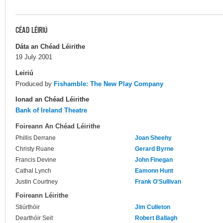
CÉAD LÉIRIÚ
Dáta an Chéad Léirithe
19 July 2001
Leiriú
Produced by
Fishamble: The New Play Company
Ionad an Chéad Léirithe
Bank of Ireland Theatre
Foireann An Chéad Léirithe
Phillis Derrane
Joan Sheehy
Christy Ruane
Gerard Byrne
Francis Devine
John Finegan
Cathal Lynch
Eamonn Hunt
Justin Courtney
Frank O'Sullivan
Foireann Léirithe
Stiúrthóir
Jim Culleton
Dearthóir Seit
Robert Ballagh