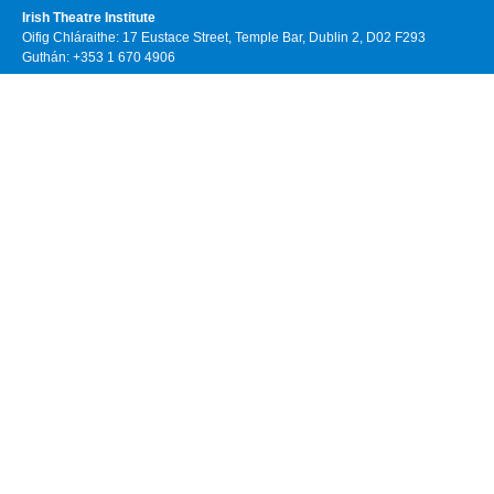
Irish Theatre Institute
Oifig Chláraithe: 17 Eustace Street, Temple Bar, Dublin 2, D02 F293
Guthán: +353 1 670 4906