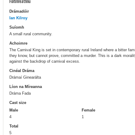
Forbhreathnú
Drámadóir
Ian Kilroy
Suíomh
A small rural community.
Achoimre
The Carnival King is set in contemporary rural Ireland where a bitter fa
they know, but cannot prove, committed a murder. This is a dark morality
against the backdrop of carnival excess.
Cinéal Dráma
Drámaí Ginearálta
Líon na Míreanna
Dráma Fada
Cast size
Male
Female
4
1
Total
5