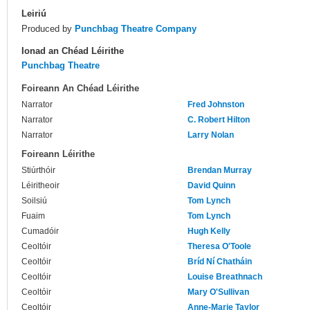
Leiriú
Produced by
Punchbag Theatre Company
Ionad an Chéad Léirithe
Punchbag Theatre
Foireann An Chéad Léirithe
Narrator
Fred Johnston
Narrator
C. Robert Hilton
Narrator
Larry Nolan
Foireann Léirithe
Stiúrthóir
Brendan Murray
Léiritheoir
David Quinn
Soilsiú
Tom Lynch
Fuaim
Tom Lynch
Cumadóir
Hugh Kelly
Ceoltóir
Theresa O'Toole
Ceoltóir
Bríd Ní Chatháin
Ceoltóir
Louise Breathnach
Ceoltóir
Mary O'Sullivan
Ceoltóir
Anne-Marie Taylor