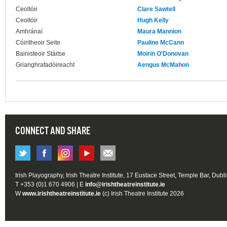
Ceoltóir
Clare Sawtell
Ceoltóir
Hugh Kelly
Amhránaí
Maura Mannion
Cóiritheoir Seite
Pauline McCann
Bainisteoir Stáitse
Moirin O'Donovan
Grianghrafadóireacht
Aengus McMahon
CONNECT AND SHARE
Irish Playography, Irish Theatre Institute, 17 Eustace Street, Temple Bar, Dubl
T +353 (0)1 670 4906 | E
info@irishtheatreinstitute.ie
W
www.irishtheatreinstitute.ie
(c) Irish Theatre Institute 2026