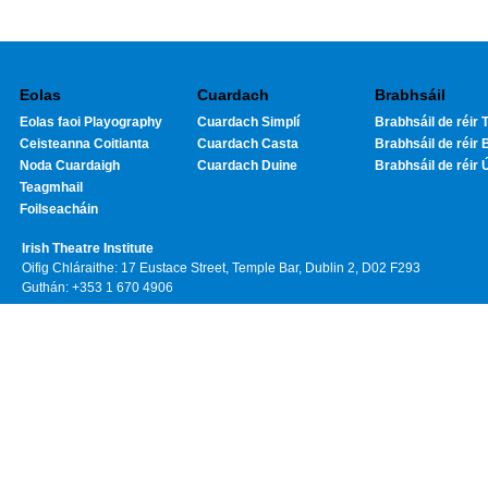
Eolas
Cuardach
Brabhsáil
Eolas faoi Playography
Cuardach Simplí
Brabhsáil de réir T
Ceisteanna Coitianta
Cuardach Casta
Brabhsáil de réir 
Noda Cuardaigh
Cuardach Duine
Brabhsáil de réir 
Teagmhail
Foilseacháin
Irish Theatre Institute
Oifig Chláraithe: 17 Eustace Street, Temple Bar, Dublin 2, D02 F293
Guthán: +353 1 670 4906