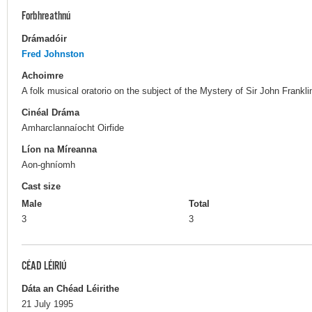
Forbhreathnú
Drámadóir
Fred Johnston
Achoimre
A folk musical oratorio on the subject of the Mystery of Sir John Frankli
Cinéal Dráma
Amharclannaíocht Oirfide
Líon na Míreanna
Aon-ghníomh
Cast size
Male
Total
3
3
CÉAD LÉIRIÚ
Dáta an Chéad Léirithe
21 July 1995