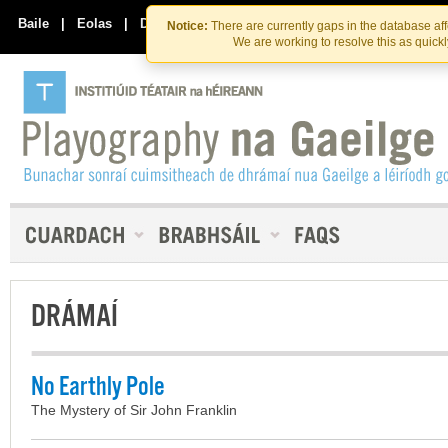
Skip
Skip
to
to
Baile
|
Eolas
|
Déan Teagmháil Linn
Notice:
There are currently gaps in the database af
the
content
We are working to resolve this as quick
content
DRÁMAÍ
No Earthly Pole
The Mystery of Sir John Franklin