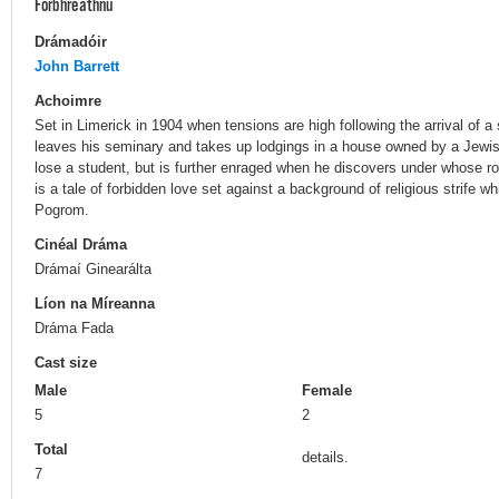
Forbhreathnú
Drámadóir
John Barrett
Achoimre
Set in Limerick in 1904 when tensions are high following the arrival of
leaves his seminary and takes up lodgings in a house owned by a Jewish
lose a student, but is further enraged when he discovers under whose r
is a tale of forbidden love set against a background of religious strife
Pogrom.
Cinéal Dráma
Drámaí Ginearálta
Líon na Míreanna
Dráma Fada
Cast size
Male
Female
5
2
Total
details.
7