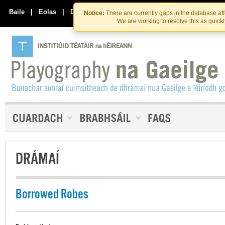
Skip
Skip
to
to
Baile
|
Eolas
|
Déan Teagmháil Linn
Notice:
There are currently gaps in the database af
the
content
We are working to resolve this as quick
content
DRÁMAÍ
Borrowed Robes