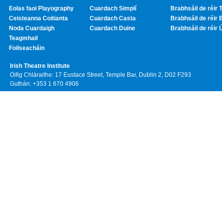
Eolas faoi Playography
Cuardach Simplí
Brabhsáil de réir T
Ceisteanna Coitianta
Cuardach Casta
Brabhsáil de réir 
Noda Cuardaigh
Cuardach Duine
Brabhsáil de réir 
Teagmhail
Foilseacháin
Irish Theatre Institute
Oifig Chláraithe: 17 Eustace Street, Temple Bar, Dublin 2, D02 F293
Guthán: +353 1 670 4906