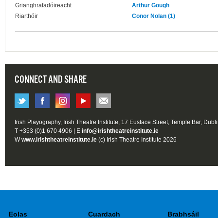
Grianghrafadóireacht
Arthur Gough
Riarthóir
Conor Nolan (1)
CONNECT AND SHARE
Irish Playography, Irish Theatre Institute, 17 Eustace Street, Temple Bar, Dubl
T +353 (0)1 670 4906 | E
info@irishtheatreinstitute.ie
W
www.irishtheatreinstitute.ie
(c) Irish Theatre Institute 2026
Eolas
Cuardach
Brabhsáil