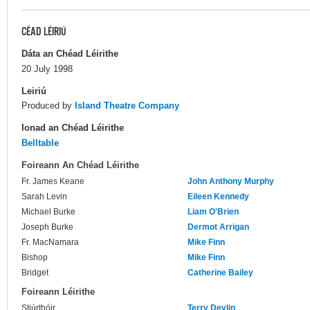
CÉAD LÉIRIÚ
Dáta an Chéad Léirithe
20 July 1998
Leiriú
Produced by
Island Theatre Company
Ionad an Chéad Léirithe
Belltable
Foireann An Chéad Léirithe
Fr. James Keane
John Anthony Murphy
Sarah Levin
Eileen Kennedy
Michael Burke
Liam O'Brien
Joseph Burke
Dermot Arrigan
Fr. MacNamara
Mike Finn
Bishop
Mike Finn
Bridget
Catherine Bailey
Foireann Léirithe
Stiúrthóir
Terry Devlin