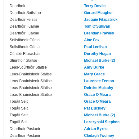
Dearthóir
Terry Devlin
Dearthóir Soilsithe
Gerard Meagher
Dearthóir Feistis
Jacquie Fitzpatrick
Dearthóir Fuaime
Tom O'Sullivan
Dearthóir Fuaime
Brendan Frawley
Soilsitheoir Cúnta
Aine Fox
Soilsitheoir Cúnta
Paul Lenihan
Cúntóir Riaracháin
Dorothy Hogan
Stiúrthóir Stáitse
Michael Burke (2)
Leas-Stiúrthóir Stáitse
Amy Burke
Leas-Bhainisteoir Stáitse
Mary Grace
Leas-Bhainisteoir Stáitse
Laurence Fenton
Leas-Bhainisteoir Stáitse
Deirdre Mulcahy
Leas-Bhainisteoir Stáitse
Grace O'Meara
Tógáil Seit
Grace O'Meara
Tógáil Seit
Pat Buckley
Tógáil Seit
Michael Burke (2)
Tógáil Seit
Lezczynski Stephen
Dearthóir Póstaeir
Adrian Byrne
Dearthóir Póstaeir
Clodagh Twomey