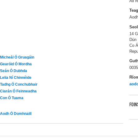
All R
Tea
Aodh
Seo
14 G
Dún 
Co Á
Repu
Micheál Ó Gruagáin
Gut
Gearóid Ó Mordha
0035
Seán Ó Dubhda
Río
Lelia Ní Chinnéide
aod
Tadhg Ó Conchubhair
Ciarán Ó Feinneadha
Con Ó Tuama
FOIN
Aodh Ó Domhnaill