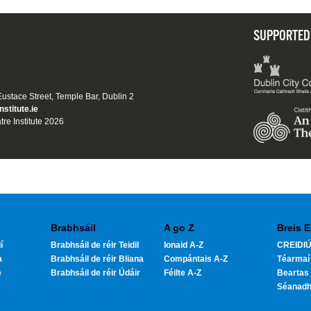
SUPPORTED
 Eustace Street, Temple Bar, Dublin 2
nstitute.ie
tre Institute 2026
Brabhsáil
A go Z
Breis E
í
Brabhsáil de réir Teidil
Ionaid A-Z
CREIDIÚ
a
Brabhsáil de réir Bliana
Compántais A-Z
Téarmaí
e
Brabhsáil de réir Údáir
Féilte A-Z
Beartas 
Séanad