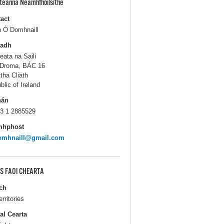
pteanna Neamhfhoilsithe
act
 Ó Domhnaill
ladh
eata na Sailí
Droma, BÁC 16
tha Cliath
blic of Ireland
hán
3 1 2885529
mhphost
omhnaill@gmail.com
S FAOI CHEARTA
ch
erritories
al Cearta