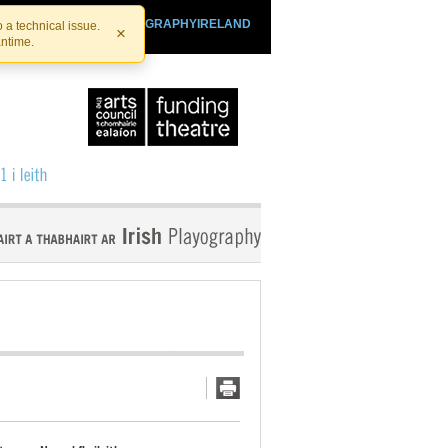
SHTHEATRE.IE
PLAYOGRAPHYIRELAND
 a technical issue.
×
antime.