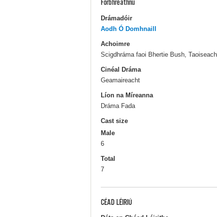
Forbhreathnú
Drámadóir
Aodh Ó Domhnaill
Achoimre
Scigdhráma faoi Bhertie Bush, Taoiseach 
Cinéal Dráma
Geamaireacht
Líon na Míreanna
Dráma Fada
Cast size
Male
6
Total
7
CÉAD LÉIRIÚ