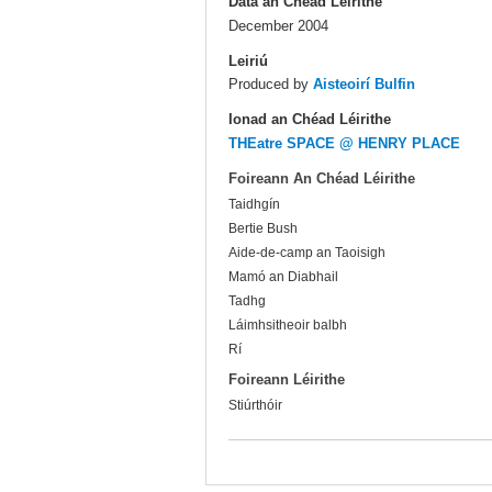
Dáta an Chéad Léirithe
December 2004
Leiriú
Produced by
Aisteoirí Bulfin
Ionad an Chéad Léirithe
THEatre SPACE @ HENRY PLACE
Foireann An Chéad Léirithe
Taidhgín
Bertie Bush
Aide-de-camp an Taoisigh
Mamó an Diabhail
Tadhg
Láimhsitheoir balbh
Rí
Foireann Léirithe
Stiúrthóir