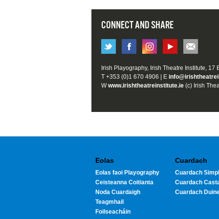
CONNECT AND SHARE
Irish Playography, Irish Theatre Institute, 17
T +353 (0)1 670 4906 | E
info@irishtheatrei
W
www.irishtheatreinstitute.ie
(c) Irish Thea
Eolas
Cuardach
Eolas faoi Playography
Cuardach Simpl
Ceisteanna Coitianta
Cuardach Cast
Noda Cuardaigh
Cuardach Duin
Teagmhail
Foilseacháin