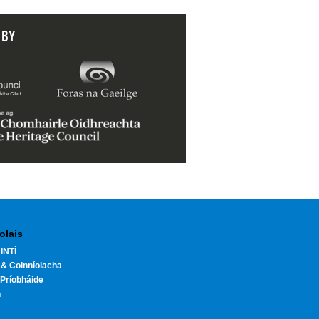
 BY
olais
INTÍ
 & Coinníolacha
Príobháide
h