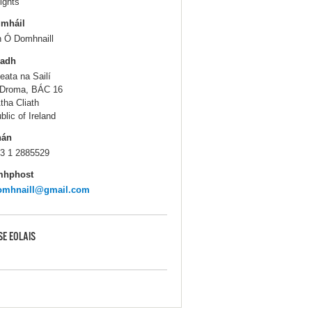
ights
gmháil
 Ó Domhnaill
ladh
eata na Sailí
Droma, BÁC 16
tha Cliath
blic of Ireland
hán
3 1 2885529
mhphost
omhnaill@gmail.com
SE EOLAIS