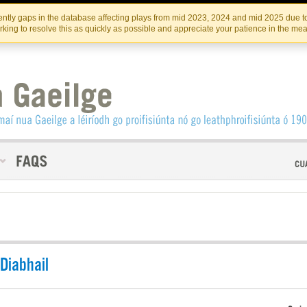
Skip
Skip
to
to
INSTITIúID TéATAIR NA HÉIREANN
IRI
ntly gaps in the database affecting plays from mid 2023, 2024 and mid 2025 due to
the
content
king to resolve this as quickly as possible and appreciate your patience in the me
content
Diabhail