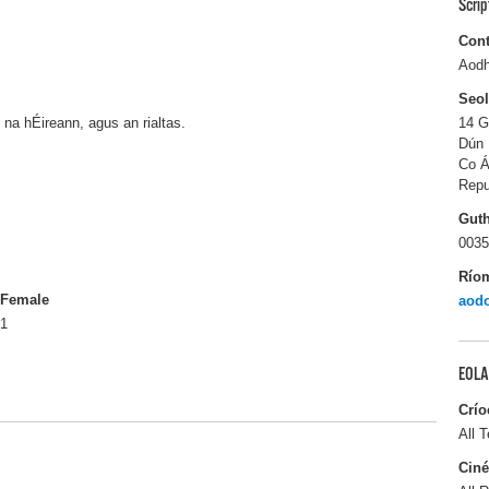
Scri
Cont
Aodh
Seo
na hÉireann, agus an rialtas.
14 G
Dún 
Co Á
Repu
Gut
0035
Río
Female
aod
1
EOLA
Crío
All T
Ciné