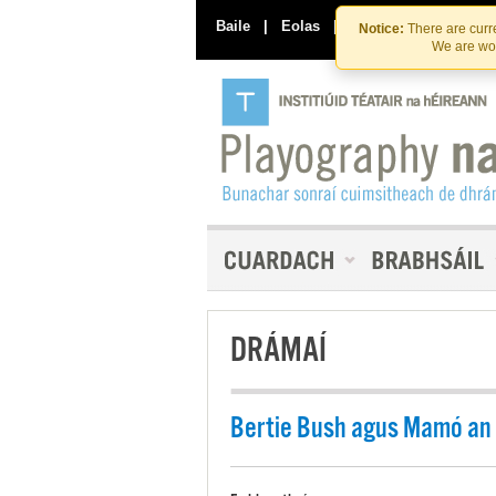
Baile
|
Eolas
|
Déan Teagmháil Linn
Notice:
There are curre
We are wor
DRÁMAÍ
Bertie Bush agus Mamó an 