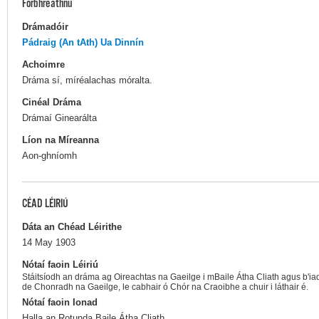
Forbhreathnú
Drámadóir
Pádraig (An tAth) Ua Dinnín
Achoimre
Dráma sí, míréalachas móralta.
Cinéal Dráma
Drámaí Ginearálta
Líon na Míreanna
Aon-ghníomh
CÉAD LÉIRIÚ
Dáta an Chéad Léirithe
14 May 1903
Nótaí faoin Léiriú
Stáitsíodh an dráma ag Oireachtas na Gaeilge i mBaile Átha Cliath agus b'
de Chonradh na Gaeilge, le cabhair ó Chór na Craoibhe a chuir i láthair é.
Nótaí faoin Ionad
Halla an Rotunda,Baile Átha Cliath