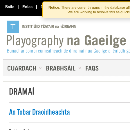
Skip
Skip
to
to
Baile
|
Eolas
|
Déan Teagmháil Linn
Notice:
There are currently gaps in the database af
the
content
We are working to resolve this as quick
content
DRÁMAÍ
An Tobar Draoidheachta