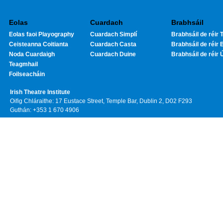
Eolas
Cuardach
Brabhsáil
Eolas faoi Playography
Cuardach Simplí
Brabhsáil de réir T
Ceisteanna Coitianta
Cuardach Casta
Brabhsáil de réir 
Noda Cuardaigh
Cuardach Duine
Brabhsáil de réir 
Teagmhail
Foilseacháin
Irish Theatre Institute
Oifig Chláraithe: 17 Eustace Street, Temple Bar, Dublin 2, D02 F293
Guthán: +353 1 670 4906