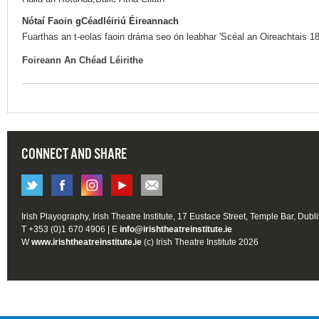
Nótaí Faoin gCéadléiriú Éireannach
Fuarthas an t-eolas faoin dráma seo ón leabhar 'Scéal an Oireachtais 1
Foireann An Chéad Léirithe
CONNECT AND SHARE
Irish Playography, Irish Theatre Institute, 17 Eustace Street, Temple Bar, Dubl
T +353 (0)1 670 4906 | E
info@irishtheatreinstitute.ie
W
www.irishtheatreinstitute.ie
(c) Irish Theatre Institute 2026