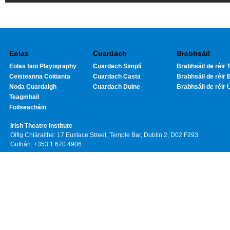
Eolas
Cuardach
Brabhsáil
Eolas faoi Playography
Cuardach Simplí
Brabhsáil de réir T
Ceisteanna Coitianta
Cuardach Casta
Brabhsáil de réir 
Noda Cuardaigh
Cuardach Duine
Brabhsáil de réir 
Teagmhail
Foilseacháin
Irish Theatre Institute
Oifig Chláraithe: 17 Eustace Street, Temple Bar, Dublin 2, D02 F293
Guthán: +353 1 670 4906