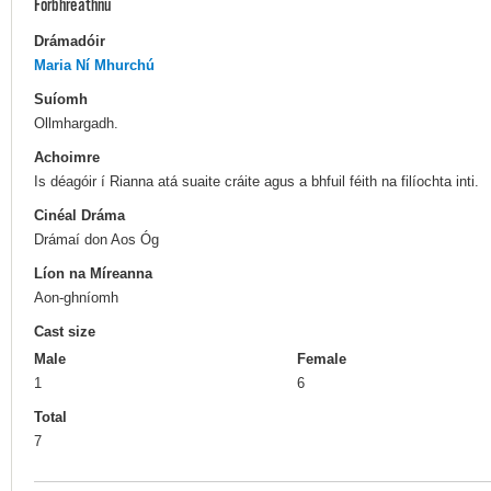
Forbhreathnú
Drámadóir
Maria Ní Mhurchú
Suíomh
Ollmhargadh.
Achoimre
Is déagóir í Rianna atá suaite cráite agus a bhfuil féith na filíochta inti.
Cinéal Dráma
Drámaí don Aos Óg
Líon na Míreanna
Aon-ghníomh
Cast size
Male
Female
1
6
Total
7