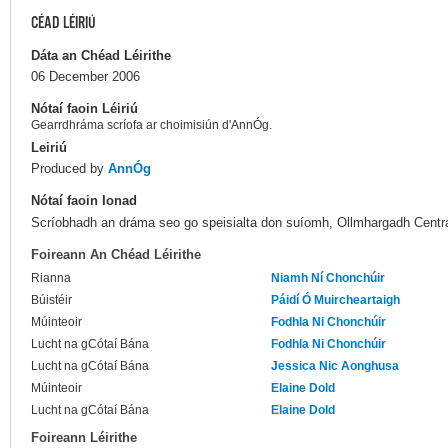
CÉAD LÉIRIÚ
Dáta an Chéad Léirithe
06 December 2006
Nótaí faoin Léiriú
Gearrdhráma scríofa ar choimisiún d'AnnÓg.
Leiriú
Produced by
AnnÓg
Nótaí faoin Ionad
Scríobhadh an dráma seo go speisialta don suíomh, Ollmhargadh Centra
Foireann An Chéad Léirithe
Rianna
Niamh Ní Chonchúir
Búistéir
Páidí Ó Muircheartaigh
Múinteoir
Fodhla Ni Chonchúir
Lucht na gCótaí Bána
Fodhla Ni Chonchúir
Lucht na gCótaí Bána
Jessica Nic Aonghusa
Múinteoir
Elaine Dold
Lucht na gCótaí Bána
Elaine Dold
Foireann Léirithe