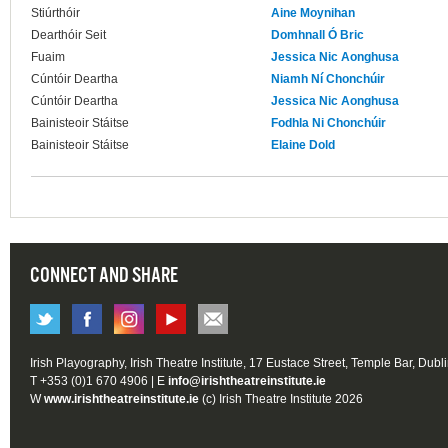
Stiúrthóir
Aine Moynihan
Dearthóir Seit
Domhnall Ó Bric
Fuaim
Jessica Nic Aonghusa
Cúntóir Deartha
Niamh Ní Chonchúir
Cúntóir Deartha
Jessica Nic Aonghusa
Bainisteoir Stáitse
Fodhla Ni Chonchúir
Bainisteoir Stáitse
Elaine Dold
CONNECT AND SHARE
Irish Playography, Irish Theatre Institute, 17 Eustace Street, Temple Bar, Dubl
T +353 (0)1 670 4906 | E
info@irishtheatreinstitute.ie
W
www.irishtheatreinstitute.ie
(c) Irish Theatre Institute 2026