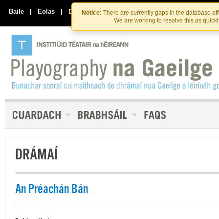
Skip
Skip
to
to
Baile
|
Eolas
|
Déan Teagmháil Linn
Notice:
There are currently gaps in the database af
the
content
We are working to resolve this as quick
content
DRÁMAÍ
An Préachán Bán