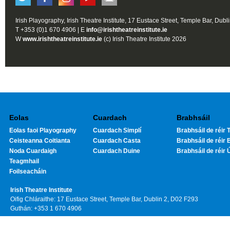
Irish Playography, Irish Theatre Institute, 17 Eustace Street, Temple Bar, Dubl
T +353 (0)1 670 4906 | E
info@irishtheatreinstitute.ie
W
www.irishtheatreinstitute.ie
(c) Irish Theatre Institute 2026
Eolas
Cuardach
Brabhsáil
Eolas faoi Playography
Cuardach Simplí
Brabhsáil de réir T
Ceisteanna Coitianta
Cuardach Casta
Brabhsáil de réir 
Noda Cuardaigh
Cuardach Duine
Brabhsáil de réir 
Teagmhail
Foilseacháin
Irish Theatre Institute
Oifig Chláraithe: 17 Eustace Street, Temple Bar, Dublin 2, D02 F293
Guthán: +353 1 670 4906