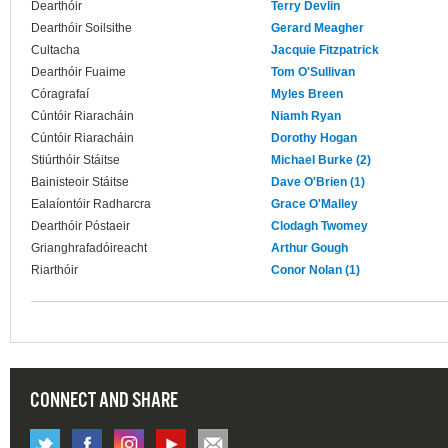
Dearthóir
Terry Devlin
Dearthóir Soilsithe
Gerard Meagher
Cultacha
Jacquie Fitzpatrick
Dearthóir Fuaime
Tom O'Sullivan
Córagrafaí
Myles Breen
Cúntóir Riaracháin
Niamh Ryan
Cúntóir Riaracháin
Dorothy Hogan
Stiúrthóir Stáitse
Michael Burke (2)
Bainisteoir Stáitse
Dave O'Brien (1)
Ealaíontóir Radharcra
Grace O'Malley
Dearthóir Póstaeir
Clodagh Twomey
Grianghrafadóireacht
Arthur Gough
Riarthóir
Conor Nolan (1)
CONNECT AND SHARE