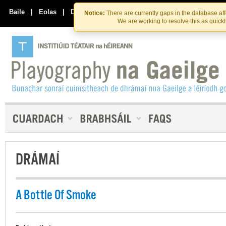
Skip
Skip
to
to
Baile
|
Eolas
|
Déan Teagmháil Linn
Notice:
There are currently gaps in the database af
the
content
We are working to resolve this as quick
content
DRÁMAÍ
A Bottle Of Smoke