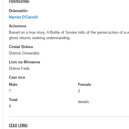
Forbhreathnú
Drámadóir
Harriet O'Carroll
Achoimre
Based on a true story, A Bottle of Smoke tells of the persecuction of a
ghost returns seeking understanding.
Cinéal Dráma
Drámaí Ginearálta
Líon na Míreanna
Dráma Fada
Cast size
Male
Female
7
2
Total
details.
9
CÉAD LÉIRIÚ