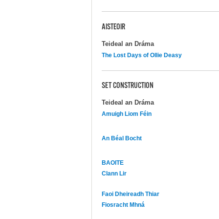
AISTEOIR
Teideal an Dráma
The Lost Days of Ollie Deasy
SET CONSTRUCTION
Teideal an Dráma
Amuigh Liom Féin
An Béal Bocht
BAOITE
Clann Lir
Faoi Dheireadh Thiar
Fiosracht Mhná