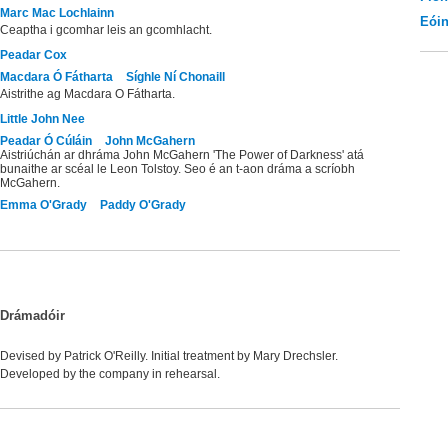
Marc Mac Lochlainn
Eói
Ceaptha i gcomhar leis an gcomhlacht.
Peadar Cox
Macdara Ó Fátharta
Síghle Ní Chonaill
Aistrithe ag Macdara O Fátharta.
Little John Nee
Peadar Ó Cúláin
John McGahern
Aistriúchán ar dhráma John McGahern 'The Power of Darkness' atá
bunaithe ar scéal le Leon Tolstoy. Seo é an t-aon dráma a scríobh
McGahern.
Emma O'Grady
Paddy O'Grady
Drámadóir
Devised by Patrick O'Reilly. Initial treatment by Mary Drechsler.
Developed by the company in rehearsal.