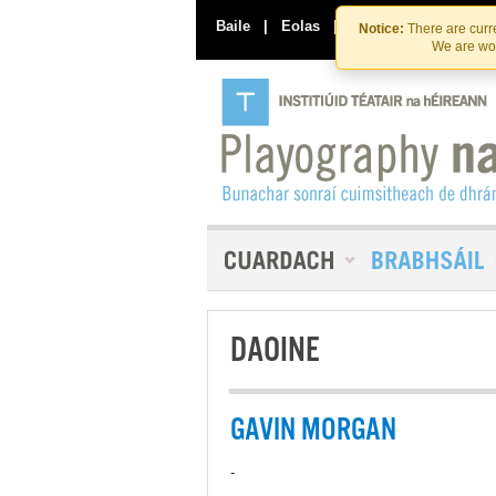
Baile
|
Eolas
|
Déan Teagmháil Linn
Notice:
There are curre
We are wor
DAOINE
GAVIN MORGAN
-