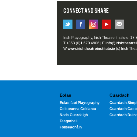
CONNECT AND SHARE
Irish Playography, Irish Theatre Institute, 17
T +353 (0)1 670 4906 | E
info@irishtheatrei
W
www.irishtheatreinstitute.ie
(c) Irish Thea
Eolas
Cuardach
Eolas faoi Playography
Cuardach Simpl
Ceisteanna Coitianta
Cuardach Cast
Noda Cuardaigh
Cuardach Duin
Teagmhail
Foilseacháin