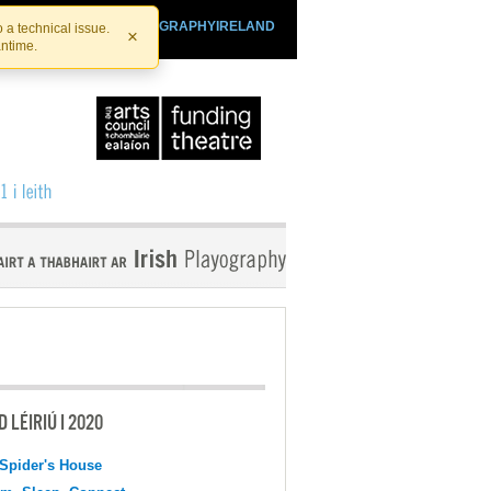
SHTHEATRE.IE
PLAYOGRAPHYIRELAND
 a technical issue.
×
antime.
 LÉIRIÚ I 2020
Spider's House