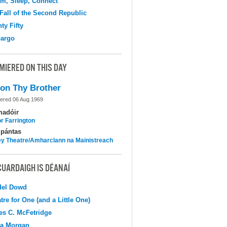
m, Sleep, Connect
Fall of the Second Republic
ty Fifty
argo
MIERED ON THIS DAY
on Thy Brother
ered 06 Aug 1969
madóir
r Farrington
pántas
y Theatre/Amharclann na Mainistreach
CUARDAIGH IS DÉANAÍ
del Dowd
tre for One (and a Little One)
s C. McFetridge
na Morgan