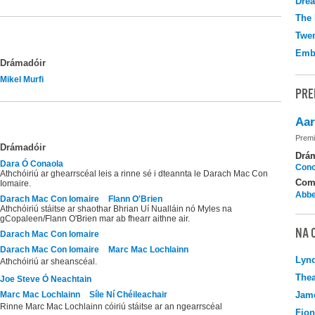
Drea
The 
Twen
Emb
Drámadóir
Mikel Murfi
PRE
Aar
Premi
Drámadóir
Drá
Dara Ó Conaola
Cono
Athchóiriú ar ghearrscéal leis a rinne sé i dteannta le Darach Mac Con
Com
Iomaire.
Abbe
Darach Mac Con Iomaire
Flann O'Brien
Athchóiriú stáitse ar shaothar Bhrian Uí Nualláin nó Myles na
gCopaleen/Flann O'Brien mar ab fhearr aithne air.
NA 
Darach Mac Con Iomaire
Darach Mac Con Iomaire
Marc Mac Lochlainn
Lyn
Athchóiriú ar sheanscéal.
Thea
Joe Steve Ó Neachtain
Marc Mac Lochlainn
Síle Ní Chéileachair
Jame
Rinne Marc Mac Lochlainn cóiriú stáitse ar an ngearrscéal
Fio