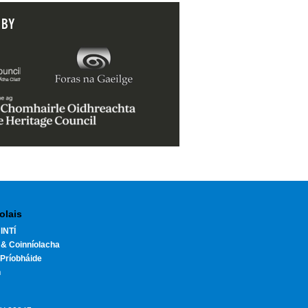
 BY
olais
INTÍ
 & Coinníolacha
Príobháide
h