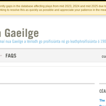
Skip
Skip
to
to
INSTITIúID TéATAIR NA HÉIREANN
IRI
ntly gaps in the database affecting plays from mid 2023, 2024 and mid 2025 due to
the
content
king to resolve this as quickly as possible and appreciate your patience in the me
content
CÉAD
The 