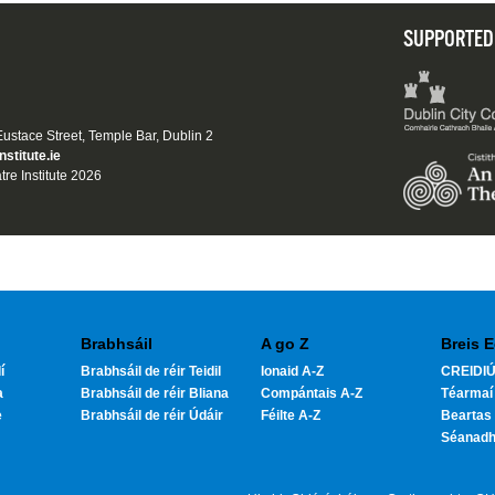
SUPPORTED
 Eustace Street, Temple Bar, Dublin 2
nstitute.ie
tre Institute 2026
Brabhsáil
A go Z
Breis E
í
Brabhsáil de réir Teidil
Ionaid A-Z
CREIDIÚ
a
Brabhsáil de réir Bliana
Compántais A-Z
Téarmaí
e
Brabhsáil de réir Údáir
Féilte A-Z
Beartas 
Séanad