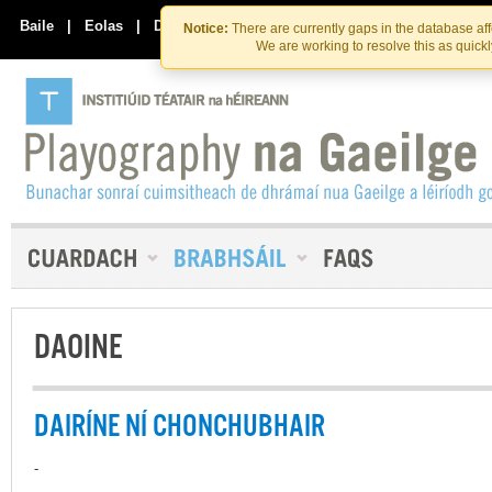
Skip
Skip
to
to
Baile
|
Eolas
|
Déan Teagmháil Linn
Notice:
There are currently gaps in the database af
the
content
We are working to resolve this as quick
content
DAOINE
DAIRÍNE NÍ CHONCHUBHAIR
-