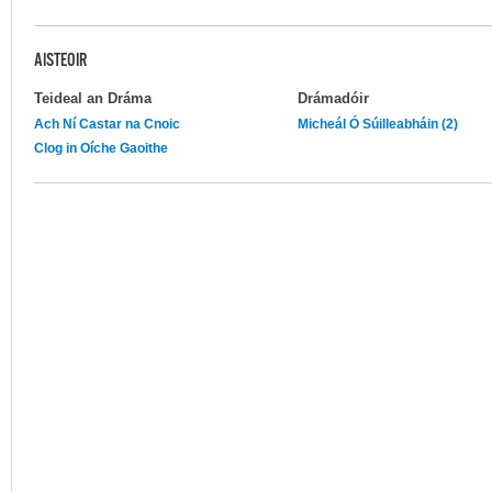
AISTEOIR
Teideal an Dráma
Drámadóir
Ach Ní Castar na Cnoic
Micheál Ó Súilleabháin (2)
Clog in Oíche Gaoithe