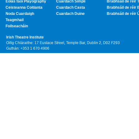
Eolas faoi Playography
Cuardach Simplí
Brabhsáil de réir T
Ceisteanna Coitianta
Cuardach Casta
Brabhsáil de réir 
Noda Cuardaigh
Cuardach Duine
Brabhsáil de réir 
Teagmhail
Foilseacháin
Irish Theatre Institute
Oifig Chláraithe: 17 Eustace Street, Temple Bar, Dublin 2, D02 F293
Guthán: +353 1 670 4906