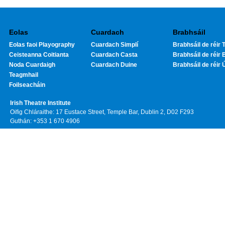
Eolas
Cuardach
Brabhsáil
Eolas faoi Playography
Cuardach Simplí
Brabhsáil de réir T
Ceisteanna Coitianta
Cuardach Casta
Brabhsáil de réir 
Noda Cuardaigh
Cuardach Duine
Brabhsáil de réir 
Teagmhail
Foilseacháin
Irish Theatre Institute
Oifig Chláraithe: 17 Eustace Street, Temple Bar, Dublin 2, D02 F293
Guthán: +353 1 670 4906