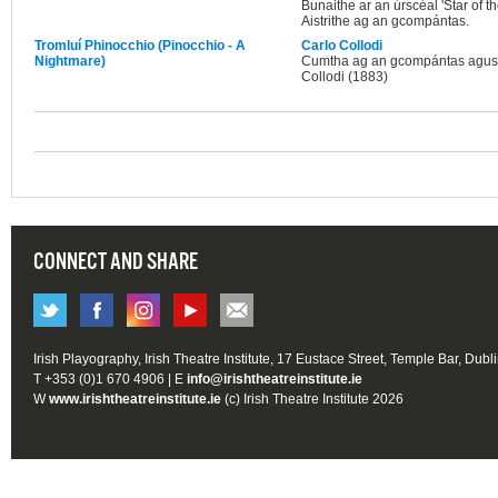
Bunaithe ar an úrscéal 'Star of 
Aistrithe ag an gcompántas.
Tromluí Phinocchio (Pinocchio - A
Carlo Collodi
Nightmare)
Cumtha ag an gcompántas agus b
Collodi (1883)
CONNECT AND SHARE
Irish Playography, Irish Theatre Institute, 17 Eustace Street, Temple Bar, Dubl
T +353 (0)1 670 4906 | E
info@irishtheatreinstitute.ie
W
www.irishtheatreinstitute.ie
(c) Irish Theatre Institute 2026