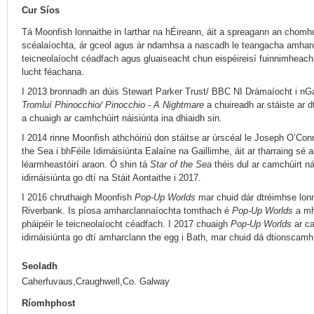
Cur Síos
Tá Moonfish lonnaithe in Iarthar na hÉireann, áit a spreagann an chomhc
scéalaíochta, ár gceol agus ár ndamhsa a nascadh le teangacha amharc
teicneolaíocht céadfach agus gluaiseacht chun eispéireisí fuinnimheac
lucht féachana.
I 2013 bronnadh an dúis Stewart Parker Trust/ BBC NI Drámaíocht i nGae
Tromluí Phinocchio/ Pinocchio - A Nightmare
a chuireadh ar stáiste ar 
a chuaigh ar camhchúirt náisiúnta ina dhiaidh sin.
I 2014 rinne Moonfish athchóiriú don stáitse ar úrscéal le Joseph O’Con
the Sea i bhFéile Idirnáisiúnta Ealaíne na Gaillimhe, áit ar tharraing s
léarmheastóirí araon. Ó shin tá
Star of the Sea
théis dul ar camchúirt n
idirnáisiúnta go dtí na Stáit Aontaithe i 2017.
I 2016 chruthaigh Moonfish
Pop-Up Worlds
mar chuid dár dtréimhse lonn
Riverbank. Is píosa amharclannaíochta tomthach é
Pop-Up Worlds
a mh
pháipéir le teicneolaíocht céadfach. I 2017 chuaigh
Pop-Up Worlds
ar c
idirnáisiúnta go dtí amharclann the egg i Bath, mar chuid dá dtionscam
Seoladh
Caherfuvaus,Craughwell,Co. Galway
Ríomhphost