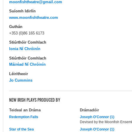
moonfishtheatre@gmail.com
Suíomh Idirlín
www.moonfishtheatre.com
Guthán
+353 (0)86 165 6173
Stiúrthóir Comhlach
Ionia Ní Chróinín
Stiúrthóir Comhlach
Máiréad Ní Chróinín
Léiritheoir
Jo Cummins
NEW IRISH PLAYS PRODUCED BY
Teideal an Dráma
Drámadóir
Redemption Falls
Joseph O'Connor (1)
Devised by the Moonfish Ensem
Star of the Sea
Joseph O'Connor (1)