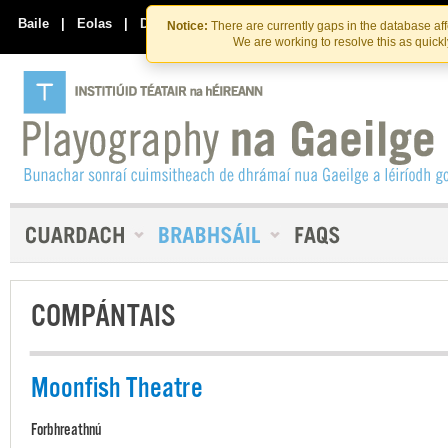
Skip
Skip
to
to
Baile
|
Eolas
|
Déan Teagmháil Linn
Notice:
There are currently gaps in the database af
the
content
We are working to resolve this as quick
content
COMPÁNTAIS
Moonfish Theatre
Forbhreathnú