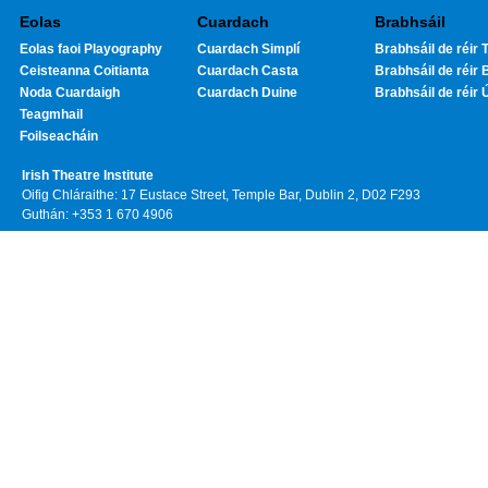
Eolas
Cuardach
Brabhsáil
Eolas faoi Playography
Cuardach Simplí
Brabhsáil de réir T
Ceisteanna Coitianta
Cuardach Casta
Brabhsáil de réir 
Noda Cuardaigh
Cuardach Duine
Brabhsáil de réir 
Teagmhail
Foilseacháin
Irish Theatre Institute
Oifig Chláraithe: 17 Eustace Street, Temple Bar, Dublin 2, D02 F293
Guthán: +353 1 670 4906