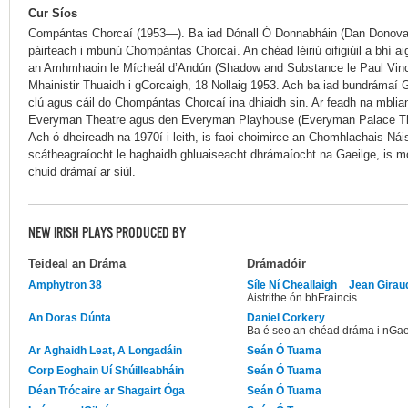
Cur Síos
Compántas Chorcaí (1953—). Ba iad Dónall Ó Donnabháin (Dan Donova
páirteach i mbunú Chompántas Chorcaí. An chéad léiriú oifigiúil a bhí ai
an Amhmhaoin le Mícheál d’Andún (Shadow and Substance le Paul Vincent
Mhainistir Thuaidh i gCorcaigh, 18 Nollaig 1953. Ach ba iad bundrámaí
clú agus cáil do Chompántas Chorcaí ina dhiaidh sin. Ar feadh na mblia
Everyman Theatre agus den Everyman Playhouse (Everyman Palace Th
Ach ó dheireadh na 1970í i leith, is faoi choimirce an Chomhlachais Ná
scátheagraíocht le haghaidh ghluaiseacht dhrámaíocht na Gaeilge, is 
chuid drámaí ar siúl.
NEW IRISH PLAYS PRODUCED BY
Teideal an Dráma
Drámadóir
Amphytron 38
Síle Ní Cheallaigh
Jean Girau
Aistrithe ón bhFraincis.
An Doras Dúnta
Daniel Corkery
Ba é seo an chéad dráma i nGaei
Ar Aghaidh Leat, A Longadáin
Seán Ó Tuama
Corp Eoghain Uí Shúilleabháin
Seán Ó Tuama
Déan Trócaire ar Shagairt Óga
Seán Ó Tuama