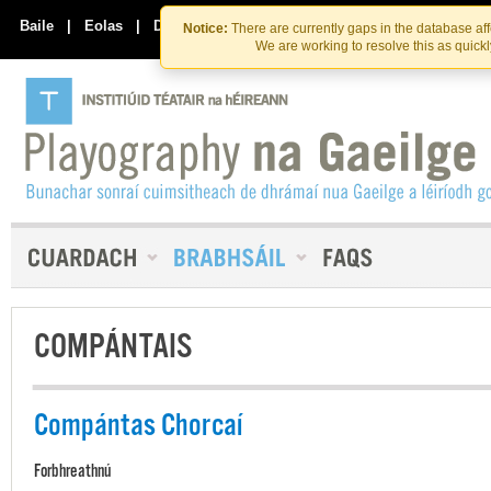
Skip
Skip
to
to
Baile
|
Eolas
|
Déan Teagmháil Linn
Notice:
There are currently gaps in the database af
the
content
We are working to resolve this as quick
content
COMPÁNTAIS
Compántas Chorcaí
Forbhreathnú